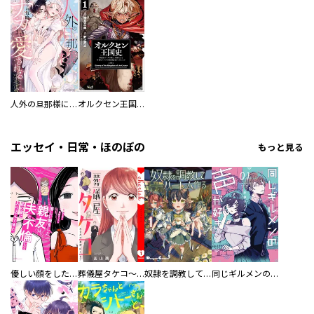
人外の旦那様に娶られ毎晩ナカまで愛される…。アンソロジー
オルクセン王国史
エッセイ・日常・ほのぼの
もっと見る
優しい顔をした親友は、夫と不倫して私の家に入り込んできた。
葬儀屋タケコ～あなたの最期、叶えます【電子単行本版】
奴隷を調教してハーレム作る
同じギルメンの声が好き