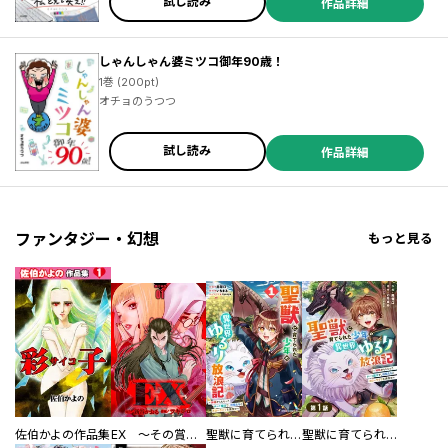
試し読み
作品詳細
しゃんしゃん婆ミツコ御年90歳！
1巻 (200pt)
オチョのうつつ
試し読み
作品詳細
ファンタジー・幻想
もっと見る
佐伯かよの作品集
EX ～その賞金稼ぎは、世界の出口を探す～【単行本版】
聖獣に育てられた少年の異世界ゆるり放浪記～神様からもらったチート魔法で、仲間たちとスローライフを満喫中～
聖獣に育てられた少年の異世界ゆるり放浪記～神様からもらったチート魔法で、仲間たちとスローライフを満喫中～【分冊版】