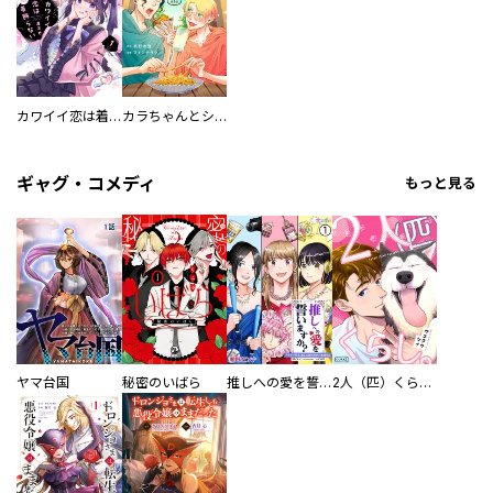
カワイイ恋は着飾らない
カラちゃんとシトーさんと、 【分冊版】
ギャグ・コメディ
もっと見る
ヤマ台国
秘密のいばら
推しへの愛を誓いますか？～アラサー女子、推しは逃げぬが人生逃げる～
2人（匹）くらし。