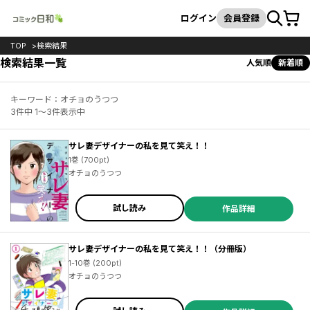
カート
検索
ログイン
会員登録
TOP
検索結果
検索結果一覧
人気順
新着順
キーワード：オチョのうつつ
3件中 1～3件表示中
サレ妻デザイナーの私を見て笑え！！
1巻 (700pt)
オチョのうつつ
試し読み
作品詳細
サレ妻デザイナーの私を見て笑え！！（分冊版）
1-10巻 (200pt)
オチョのうつつ