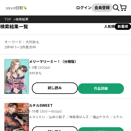
カート
検索
ログイン
会員登録
TOP
検索結果
検索結果一覧
人気順
新着順
キーワード：大村あも
3件中 1～3件表示中
メリーマリーミー！（分冊版）
1-4巻 (200pt)
大村あも
試し読み
作品詳細
ルチルSWEET
1-79巻 (350～450pt)
ＡＲＵＫＵ ／山本小鉄子 ／神楽坂はん子 ／福山ヤタカ ／ルチル編
集部 ／愁堂れな ／葉芝真己 ／うさきこう ／赤佐たな ／木々 ／イ
クニラッパー ／斎藤岬 ／一ノ瀬ゆま ／ＡＲＵＫＵ ／イシノアヤ ／
金田正太郎 ／小栗もえ ／ルチル編集部 ／大村あも ／土田はる ／ト