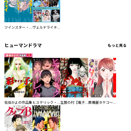
ツインスター・サイクロン・ランナウェイ
ヴェルドライチオシ聖典パック 『転スラ』ミニ画集付き シリウス人気作３選
ヒューマンドラマ
もっと見る
佐伯かよの作品集
ヒステリック・ハーレム～搾られる男と堕ちる女～【電子単行本版】
生贄の村【電子単行本版】
葬儀屋タケコ～あなたの最期、叶えます【電子単行本版】