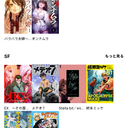
バラバラ夫婦～手足をなくした夫はまだ生きてる
オンナムラ
SF
もっと見る
EX ～その賞金稼ぎは、世界の出口を探す～【単行本版】
メテオ７
Stella bit／es【単話版】
終末ミッケ