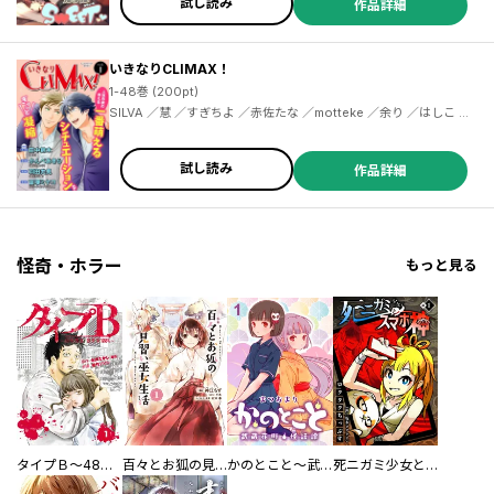
試し読み
作品詳細
ワ ／七微 ／宏橋昌水 ／雪代鞠絵 ／イクニラッパー ／斎藤岬
いきなりCLIMAX！
1-48巻 (200pt)
SILVA ／慧 ／すぎちよ ／赤佐たな ／motteke ／余り ／はしこ ／冬坂ころも ／mucco ／春楡いちる ／橈やひろ ／サッチー ／あんどう ／まんち ／風花城鏡夜 ／わさびなゆき ／うたの菊乃 ／真田往里 ／YANAGI ／鈴鹿スズ男 ／おにぎりニギル ／ハルモト紺 ／戌井にそじ ／園家あきる ／くるわ亜希 ／九州男児 ／やゆのすけ ／恋緒ジノ ／クロエ ／小田松 ／toshiko ／八丸真幸 ／しましえみ ／ヒロサキ ／平尾アウリ ／ニチカ ／じゃがバタ ／車谷晴子 ／K.春香 ／おだはるか
試し読み
作品詳細
怪奇・ホラー
もっと見る
タイプＢ～48時間後、致死率100％～【単話】
百々とお狐の見習い巫女生活【単行本版】
かのとこと～武蔵花町怪話譚～ 【連載版】
死ニガミ少女とスマホ神