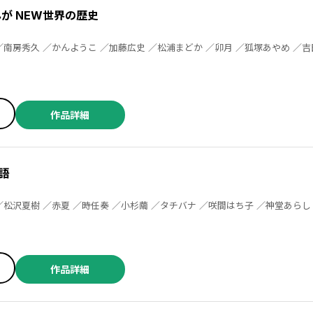
が NEW世界の歴史
子 ／沢辺有司 ／柑田風太 ／河伯りょう ／瑞樹奈穂 ／鳴海涼
作品詳細
語
作品詳細