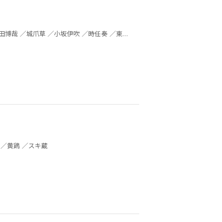
おがきちか ／宮本福助 ／松沢夏樹 ／赤夏 ／時任奏 ／小杉繭 ／タチバナ ／咲間はち子 ／神堂あらし ／黄鶏 ／スキ蔵