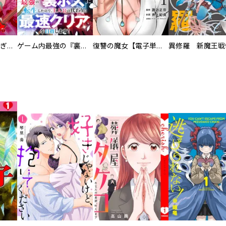
EX ～その賞金稼ぎは、世界の出口を探す～【単行本版】
ゲーム内最強の『裏ボス』に転生したので、主人公の代わりに最速クリアを目指します！【電子単行本版】
復讐の魔女【電子単行本版】
異修羅 新魔王戦