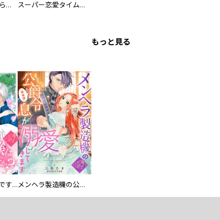
ミズダコちゃんからは逃げられない！
スーパー恋愛タイム！～現場でドＳな彼女は自宅でデレる～
もっと見る
お兄様は馬鹿なんですか？～地味王女は婚約破棄に巻き込まれる～
メンヘラ製造機の公爵令息（過保護）が溺愛してきます