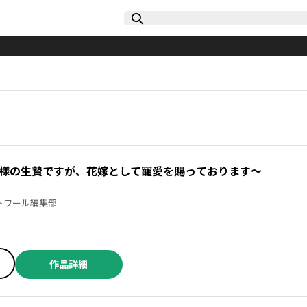
様の生贄ですが、花嫁として寵愛を賜っております～
／時任奏 ／エトワール編集部
作品詳細