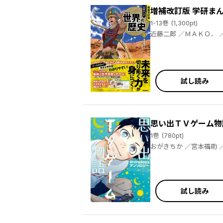
増補改訂版 学研まん
1-13巻 (1,300pt)
近藤二郎 ／ＭＡＫＯ． ／南房秀久 ／かんようこ ／加藤広史 ／松浦まどか ／卯月 ／狐塚あやめ ／吉田博哉 ／城爪草 ／小坂伊吹 ／時任奏 ／東園
試し読み
思い出ＴＶゲーム物
1巻 (780pt)
試し読み