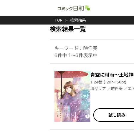
TOP
検索結果
検索結果一覧
キーワード：時任奏
6件中 1～6件表示中
青空に村雨～土地神
1-24巻 (120～150pt)
壇ダリア 
試し読み