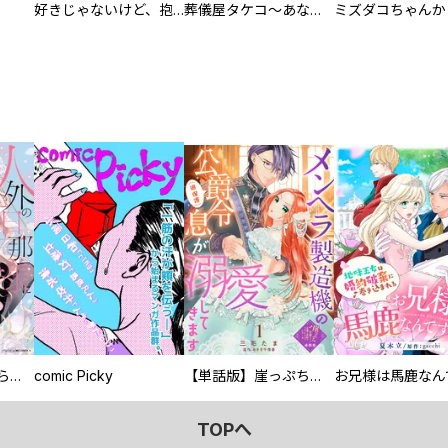
好きじゃないけど、抱いてください【電子単行本版／特典おまけ付き】
葬儀屋タケコ～あなたの最期、叶えます【電子単行本版】
人外の旦那様に娶られ毎晩ナカまで愛される…。アンソロジー
comic Picky
【単話版】崖っぷち令嬢ですが、意地と策略で幸せになります！シリーズ
TOPへ