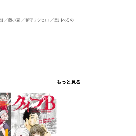
峰倉かずや ／ｎａｋｅｄａｐｅ ／赤夏 ／うさとる ／小神奈々 ／小杉繭 ／鈴本純 ／時任奏 ／ひらく椥 ／藤小豆 ／御守リツヒロ ／美川べるの
もっと見る