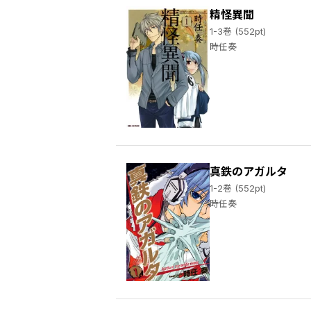
精怪異聞
1-3巻 (552pt)
時任奏
真鉄のアガルタ
1-2巻 (552pt)
時任奏