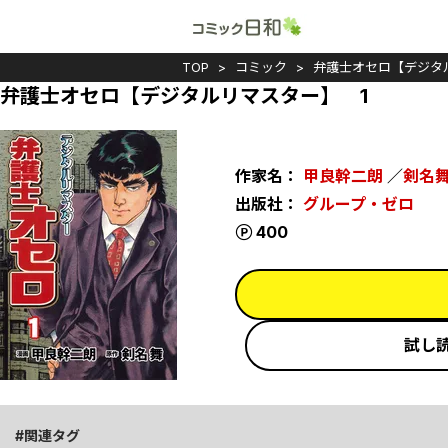
TOP
コミック
弁護士オセロ【デジタ
弁護士オセロ【デジタルリマスター】 1
作家名：
甲良幹二朗
／
剣名
出版社：
グループ・ゼロ
ポイント
400
試し
関連タグ