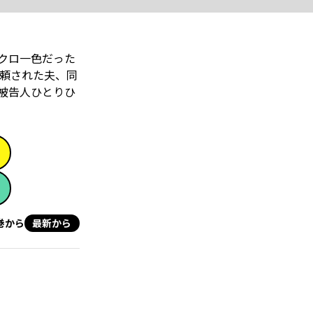
クロ一色だった
頼された夫、同
被告人ひとりひ
巻から
最新から