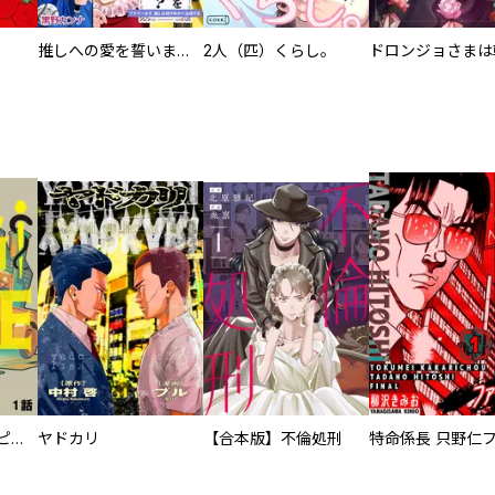
推しへの愛を誓いますか？～アラサー女子、推しは逃げぬが人生逃げる～
2人（匹）くらし。
逃亡者～アスクレピオスの杖～
ヤドカリ
【合本版】不倫処刑