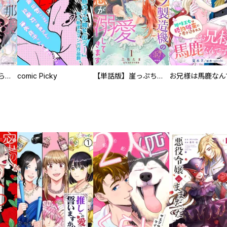
人外の旦那様に娶られ毎晩ナカまで愛される…。アンソロジー
comic Picky
【単話版】崖っぷち令嬢ですが、意地と策略で幸せになります！シリーズ