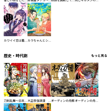
優しい顔をした親友は、夫と不倫して私の家に入り込んできた。
葬儀屋タケコ～あなたの最期、叶えます【電子単行本版】
奴隷を調教してハーレム作る
同じギルメンの声が好き
カワイイ恋は着飾らない
カラちゃんとシトーさんと、 【分冊版】
歴史・時代劇
もっと見る
刀剣乱舞～日本号つれづれ酒～
大正夜伽浪漫 －金曜日の花嫁—
オーディンの舟葬
オーディンの舟葬 分冊版