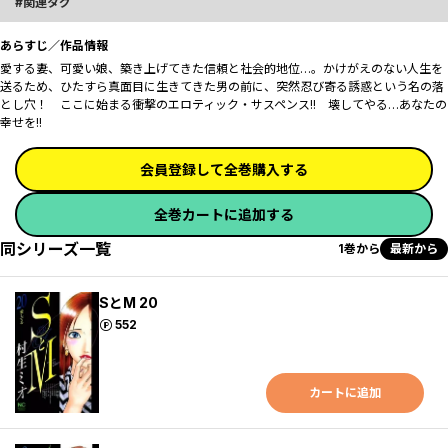
関連タグ
あらすじ／作品情報
愛する妻、可愛い娘、築き上げてきた信頼と社会的地位…。かけがえのない人生を
送るため、ひたすら真面目に生きてきた男の前に、突然忍び寄る誘惑という名の落
とし穴！ ここに始まる衝撃のエロティック・サスペンス!! 壊してやる…あなたの
幸せを!!
会員登録して全巻購入する
全巻カートに追加する
同シリーズ一覧
1巻から
最新から
SとM 20
ポイント
552
カートに追加