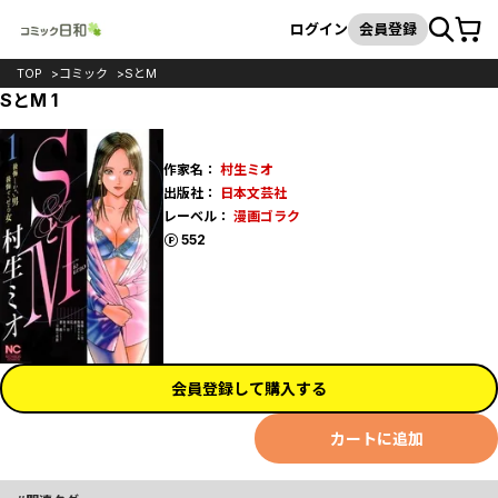
カート
検索
ログイン
会員登録
TOP
コミック
SとM
SとM 1
作家名：
村生ミオ
出版社：
日本文芸社
レーベル：
漫画ゴラク
ポイント
552
会員登録して購入する
カートに追加