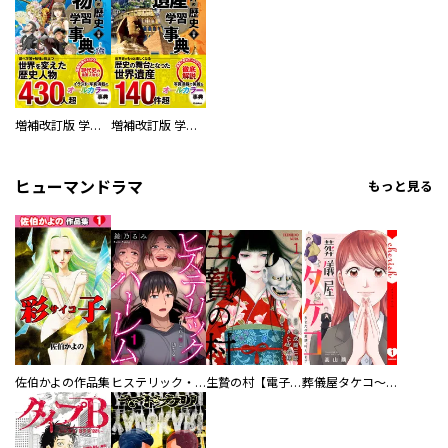
増補改訂版 学研まんが NEW世界の歴史 別巻 人物学習事典
増補改訂版 学研まんが NEW世界の歴史 別巻 世界遺産学習事典
ヒューマンドラマ
もっと見る
佐伯かよの作品集
ヒステリック・ハーレム～搾られる男と堕ちる女～【電子単行本版】
生贄の村【電子単行本版】
葬儀屋タケコ～あなたの最期、叶えます【電子単行本版】