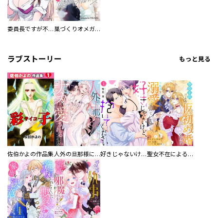
委員長ですが不良になるほど恋してます！
巣づくりオメガバース
ラブストーリー
もっと見る
佐伯かよの作品集
人外の旦那様に娶られ毎晩ナカまで愛される…。アンソロジー
好きじゃないけど、抱いてください【電子単行本版／特典おまけ付き】
聖女不在による仮初め婚なのに、不器用な王太子に溺愛されています【電子単行本版／特典おまけ付き】