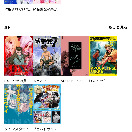
洗脳されかけていた悪役令嬢ですが家出を決意しました。【電子単行本版／特典おまけ付き】
過保護な執事が私の婚活を邪魔してきます！ 分冊版
SF
もっと見る
EX ～その賞金稼ぎは、世界の出口を探す～【単行本版】
メテオ７
Stella bit／es【単話版】
終末ミッケ
ツインスター・サイクロン・ランナウェイ
ヴェルドライチオシ聖典パック 『転スラ』ミニ画集付き シリウス人気作３選