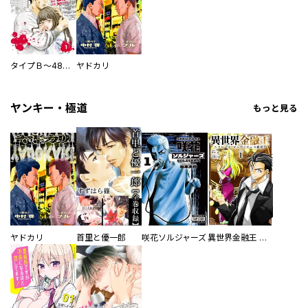
タイプＢ～48時間後、致死率100％～【単話】
ヤドカリ
ヤンキー・極道
もっと見る
ヤドカリ
首里と優一郎
咲花ソルジャーズ
異世界金融王 ～クローネ・ゴルディオンの覇道～