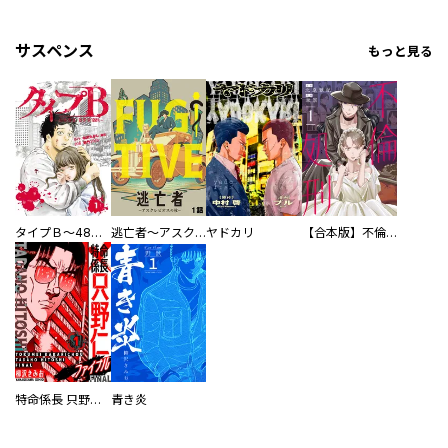
サスペンス
もっと見る
タイプＢ～48時間後、致死率100％～【単話】
逃亡者～アスクレピオスの杖～
ヤドカリ
【合本版】不倫処刑
特命係長 只野仁ファイナル 愛蔵版
青き炎