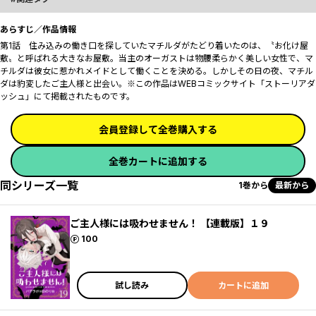
あらすじ／作品情報
第1話 住み込みの働き口を探していたマチルダがたどり着いたのは、〝お化け屋
敷〟と呼ばれる大きなお屋敷。当主のオーガストは物腰柔らかく美しい女性で、マ
チルダは彼女に惹かれメイドとして働くことを決める。しかしその日の夜、マチル
ダは豹変したご主人様と出会い――。※この作品はWEBコミックサイト「ストーリアダ
ッシュ」にて掲載されたものです。
会員登録して全巻購入する
全巻カートに追加する
同シリーズ一覧
1巻から
最新から
ご主人様には吸わせません！ 【連載版】１９
ポイント
100
試し読み
カートに追加