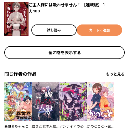
ご主人様には吸わせません！ 【連載版】１
ポイント
100
試し読み
カートに追加
全21巻を表示する
同じ作者の作品
もっと見る
異世界ちゃんこ～横綱目前に召喚されたんだが～ 【連載版】
白き乙女の人狼（ウェアウルフ） 【連載版】
アンテイアの心臓 【連載版】
かのとこと～武蔵花町怪話譚～ 【連載版】