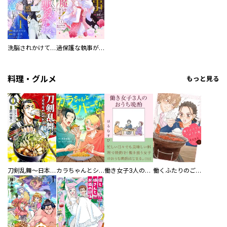
洗脳されかけていた悪役令嬢ですが家出を決意しました。【電子単行本版／特典おまけ付き】
過保護な執事が私の婚活を邪魔してきます！ 分冊版
料理・グルメ
もっと見る
刀剣乱舞～日本号つれづれ酒～
カラちゃんとシトーさんと、 【分冊版】
働き女子3人のおうち晩酌
働くふたりのごほうび飯