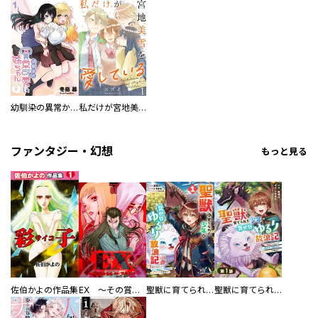
幼馴染の異常かわいい妹ちゃん 【連載版】
私だけが宮地美雪を愛している 【連載版】
ファンタジー・幻想
もっと見る
佐伯かよの作品集
EX ～その賞金稼ぎは、世界の出口を探す～【単行本版】
聖獣に育てられた少年の異世界ゆるり放浪記～神様からもらったチート魔法で、仲間たちとスローライフを満喫中～
聖獣に育てられた少年の異世界ゆるり放浪記～神様からもらったチート魔法で、仲間たちとスローライフを満喫中～【分冊版】