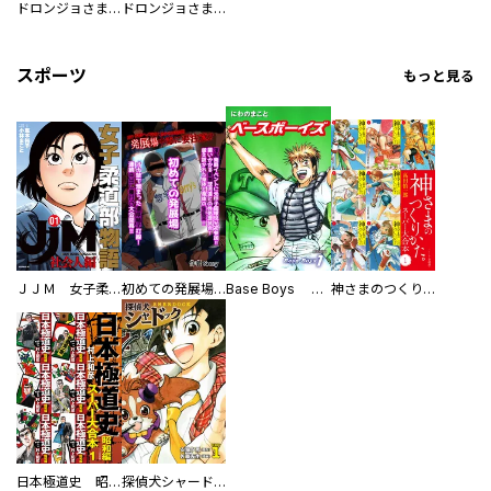
ドロンジョさまは転生しても悪役令嬢のままだった
ドロンジョさまは転生しても悪役令嬢のままだった【分冊版】
スポーツ
もっと見る
ＪＪＭ 女子柔道部物語 社会人編
初めての発展場 【白抜き修正版】
Base Boys 新装版
神さまのつくりかた。スーパー大合本
日本極道史 昭和編 スーパー大合本
探偵犬シャードック（新装版）