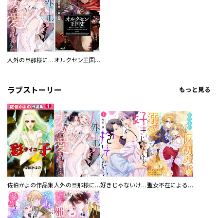
人外の旦那様に娶られ毎晩ナカまで愛される…。アンソロジー
オルクセン王国史
ラブストーリー
もっと見る
佐伯かよの作品集
人外の旦那様に娶られ毎晩ナカまで愛される…。アンソロジー
好きじゃないけど、抱いてください【電子単行本版／特典おまけ付き】
聖女不在による仮初め婚なのに、不器用な王太子に溺愛されています【電子単行本版／特典おまけ付き】