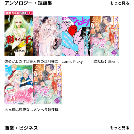
アンソロジー・短編集
もっと見る
佐伯かよの作品集
人外の旦那様に娶られ毎晩ナカまで愛される…。アンソロジー
comic Picky
【単話版】崖っぷち令嬢ですが、意地と策略で幸せになります！シリーズ
お兄様は馬鹿なんですか？～地味王女は婚約破棄に巻き込まれる～
メンヘラ製造機の公爵令息（過保護）が溺愛してきます
職業・ビジネス
もっと見る