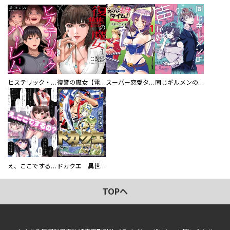
ヒステリック・ハーレム～搾られる男と堕ちる女～【電子単行本版】
復讐の魔女【電子単行本版】
スーパー恋愛タイム！～現場でドＳな彼女は自宅でデレる～
同じギルメンの声が好き
え、ここでするの？ アイドルのファンが知らない日常
ドカクエ 異世界ドカコッククエスト
TOPへ