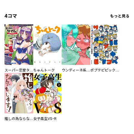
4コマ
もっと見る
スーパー恋愛タイム！～現場でドＳな彼女は自宅でデレる～
ちゅんトーク
ウンディーネ系彼氏
ポプテピピック SEASON EIGHT
推しの為ならなんでもします！
女子高生VS-R