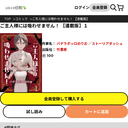
カート
検索
ログイン
会員登録
TOP
コミック
ご主人様には吸わせません！ 【連載版】
ご主人様には吸わせません！ 【連載版】１
作家名：
パデラポッロのりお
／
ストーリアダッシュ
出版社：
竹書房
ポイント
100
会員登録して購入する
試し読み
カートに追加
関連タグ