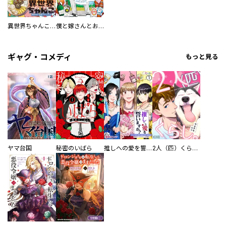
異世界ちゃんこ～横綱目前に召喚されたんだが～ 【連載版】
僕と嫁さんとお酒の関係
ギャグ・コメディ
もっと見る
ヤマ台国
秘密のいばら
推しへの愛を誓いますか？～アラサー女子、推しは逃げぬが人生逃げる～
2人（匹）くらし。