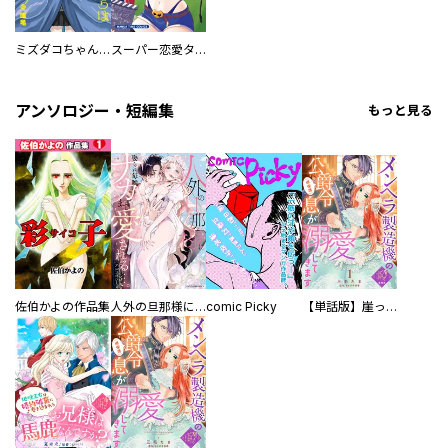
ミズダコちゃんからは逃げられない！
スーパー恋愛タイム！～現場でドＳな彼女は自宅でデレる～
アンソロジー・短編集
もっと見る
佐伯かよの作品集
人外の旦那様に娶られ毎晩ナカまで愛される…。アンソロジー
comic Picky
【単話版】崖っぷち令嬢ですが、意地と策略で幸せになります！シリーズ