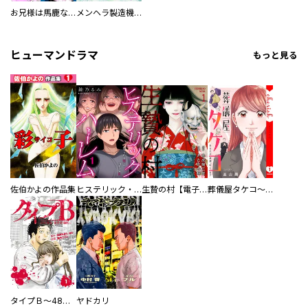
お兄様は馬鹿なんですか？～地味王女は婚約破棄に巻き込まれる～
メンヘラ製造機の公爵令息（過保護）が溺愛してきます
ヒューマンドラマ
もっと見る
佐伯かよの作品集
ヒステリック・ハーレム～搾られる男と堕ちる女～【電子単行本版】
生贄の村【電子単行本版】
葬儀屋タケコ～あなたの最期、叶えます【電子単行本版】
タイプＢ～48時間後、致死率100％～【単話】
ヤドカリ