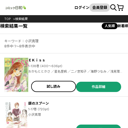
カート
検索
ログイン
会員登録
TOP
検索結果
検索結果一覧
人気順
新着順
キーワード：小沢真理
8件中 1～8件表示中
ＥＫｉｓｓ
1-138巻 (400～636pt)
おかもととかさ ／星名里帆 ／二ノ宮知子 ／海野つなみ ／浅見理都 ／はんざき朝未 ／柴なつみ ／天沢アキ ／有賀リエ ／小沢かな ／小川彌生 ／ナカガワパリ ／朱村咲 ／こやまゆかり ／伊藤理佐 ／アイビー茜 ／ふみさき ／柘植文 ／ともえ ／藤沢もやし ／トヨタトヨ ／ひうらさとる ／東村アキコ ／久世番子 ／川端志季 ／志村貴子 ／磯谷友紀 ／谷川史子 ／河内遙 ／谷口リヨ果 ／六多いくみ ／アイビー茜 ／嶽まいこ ／松田奈緒子 ／ＫＵＪＩＲＡ ／和田こま ／六つ花えいこ ／加瀬アオ ／井上霞 ／小藤まつ
試し読み
作品詳細
銀のスプーン
1-17巻 (720pt)
小沢真理