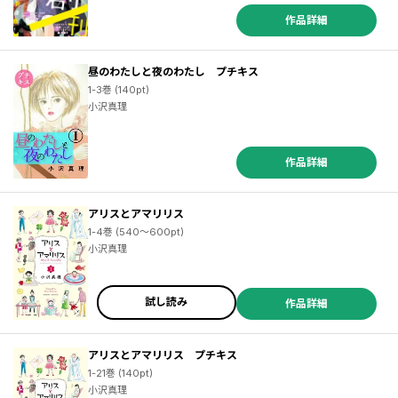
作品詳細
昼のわたしと夜のわたし プチキス
1-3巻 (140pt)
小沢真理
作品詳細
アリスとアマリリス
1-4巻 (540～600pt)
小沢真理
試し読み
作品詳細
／やじま冬美 ／くずしろ ／夏目靫子 ／鯨井あめ ／あんじちこ ／ｔｅｎ ／月子 ／ヤマザキマリ ／雁須磨子 ／藤あさひ ／夜宵野十六 ／りにあ・かたや ／噛無仁 ／杜野亜希 ／織田涼 ／千秋絵衣子 ／満井春香 ／景山五月 ／藤代香澄 ／田茂たも太 ／栗原まもる ／清野静流 ／中村はな ／那波マオ ／星窪朱子 ／青木万里子 ／あなしん ／ｒｕｕ ／リカチ ／おかもととかさ ／星名里帆 ／二ノ宮知子 ／海野つなみ ／浅見理都 ／はんざき朝未 ／柴なつみ ／天沢アキ ／有賀リエ ／小沢かな ／小川彌生 ／ナカガワパリ
アリスとアマリリス プチキス
1-21巻 (140pt)
小沢真理