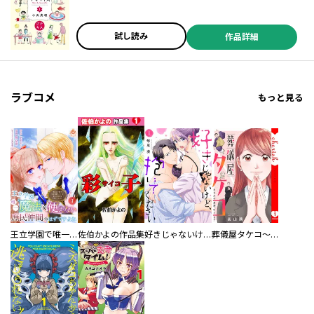
試し読み
作品詳細
ラブコメ
もっと見る
王立学園で唯一魔法が使えない庶民仲間のはずですよね～実は王子様で私を溺愛しているなんて告白はやめてください～
佐伯かよの作品集
好きじゃないけど、抱いてください【電子単行本版／特典おまけ付き】
葬儀屋タケコ～あなたの最期、叶えます【電子単行本版】