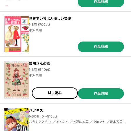
作品詳細
／増岡 ／ももち麗子 ／日向なつお ／みつこ ／もり可南子 ／河合みき ／ばったん ／吉川トリコ ／須野ゆき子 ／五鹿マルメ ／みちのくアタミ ／高瀬隼子 ／鈴木由美子 ／渡辺ペコ ／ＮＴＶ・Ｊ Ｓｔｏｒｍ ／ウラ ／吉川トリコ ／末次由紀 ／はるこ ／ナガノ ／一穂ミチ ／ｙｍｚ ／浜谷みお ／椎名茉莉花 ／ペップル ／佐野倫子 ／山本理沙 ／田中相 ／こだち ／空神セイ ／中野まや花 ／おかざき真里 ／柘植文 ／三月薫 ／藤沢もやし ／隈屑。 ／池井戸潤 ／六多いくみ ／鍬形ゆり ／小原愼司
世界でいちばん優しい音楽
1-8巻 (700pt)
小沢真理
作品詳細
苺田さんの話
1-6巻 (540pt)
小沢真理
試し読み
作品詳細
ハツキス
1-60巻 (0～510pt)
おかもととかさ ／ばったん ／上野はる菜 ／少年アヤ ／青木万里子 ／小宮みほ子 ／草野魚 ／小沢かな ／両国二雨 ／月子 ／上機しほ ／ケイケイ ／高畠りょうこ ／はんざき朝未 ／ふみさき ／原夏見 ／沖田×華 ／嶽まいこ ／やじま冬美 ／神波アユミ ／こやまゆかり ／霜月かよ子 ／御徒町鳩 ／みなみうみ ／葉月京 ／今日マチ子 ／ともえ ／百乃モト ／ウラモトユウコ ／おおきたよる ／壁井ユカコ（ＧｏＲＡ） ／ＧｏＲＡ・ＧｏＨａｎｄｓ ／ままかり ／町田とまと ／小毛山 ／宇仁田ゆみ ／雁須磨子 ／岡田有希 ／小野田真央 ／福丸やすこ