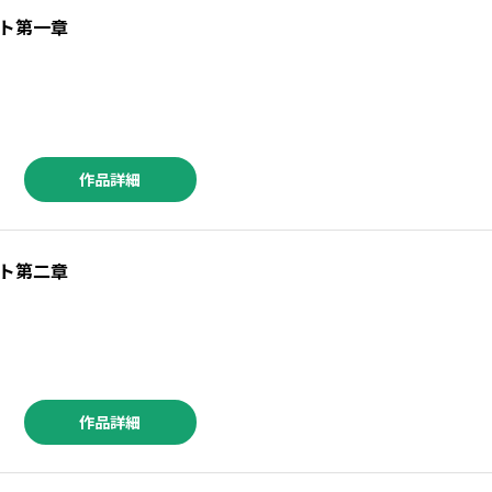
ト第一章
作品詳細
ト第二章
作品詳細
／透野光海 ／見延案山子 ／羽佐馬亨 ／落合リョウマ ／乙丑 ／田央きくち ／のべつけい ／曇後ｈａｒｅ ／穂高 栗 ／飛月 湧依 ／石ノ森章太郎 ／永井豪 ／文玲カナ ／猫草わた ／大樂よう ／餅田ぷり ／空山トキ ／五色安味 ／伍長 ／モリエサトシ ／五色安未 ／小村あゆみ ／秋野桜花 ／朱村咲 ／小菊路よう ／えびの ／関西だし ／麻生りーち ／泉庭花 ／葉山桐 ／うさみひろ ／日永みう ／犬走炯 ／星野翼 ／こうちまんがフェスティバル実行委員会 ／卯月ココ ／帆高晴海 ／こそうねずみ ／平坂はるか ／かずーほ。 ／がんばるとうふ