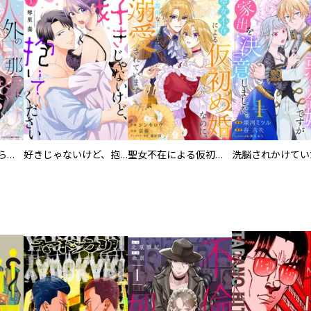
人外の旦那様に娶られ毎晩ナカまで愛される…。アンソロジー
好きじゃないけど、抱いてください【電子単行本版／特典おまけ付き】
聖女不在による仮初め婚なのに、不器用な王太子に溺愛されています【電子単行本版／特典おまけ付き】