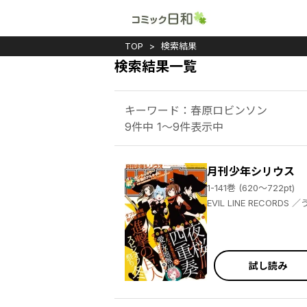
TOP
検索結果
検索結果一覧
キーワード：春原ロビンソン
9件中 1～9件表示中
月刊少年シリウス
1-141巻 (620～722pt)
EVIL LINE RECORDS ／うまみザウルス ／百瀬祐一郎 ／ヤスダスズヒト ／伏瀬 ／茶々 ／杉本萌 ／清水茜 ／弐瓶勉 ／光永康則 ／沙村広明 ／土田陸 ／割田コマ ／蟹江鉄史 ／馬場康誌 ／加茂セイ ／刀坂アキラ ／遠山えま ／カトウコトノ ／柿原優子 ／ヤス ／川上泰樹 ／高田裕三 ／横田卓馬 ／イダタツヒコ ／士貴智志 ／虎走かける ／タツオ ／柴 ／神楽坂淳 ／雷蔵 ／荒木光 ／香月日輪 ／深山和香 ／戸野タエ ／リカチ ／MAGES. ／Chiyo St.Inc ／園心ふつう ／梅原英司
試し読み