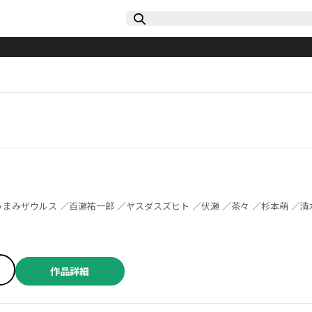
作品詳細
／キダニエル ／小野大輔 ／近藤孝行 ／松葉サトル ／Ｓｏｕｎｄ Ｈｏｒｉｚｏｎ ／ゆづか正成 ／ＯＮＥ ／ｂｏｓｅ ／山田ヒツジ ／武本糸会 ／冬葉つがる ／友麻碧 ／泉乃せん ／Ｌａｒｕｈａ ／柚子れもん ／かじか航 ／春の日びより ／緒崎カホ ／山いも三太郎 ／やしろ学 ／ＡＴＬＵＳ ／梶島正樹 ／仲里はるな ／日下一郎 ／小雨大豆 ／武井１０日 ／凪庵 ／ＣＵＴＥＧ ／青柳碧人 ／モトエ恵介 ／吉富昭仁 ／上橋菜穂子 ／杉井光 ／ＹＵＩ ／ぽんかん８ ／尾玉なみえ ／ジコウリュウ ／福田泰宏 ／SNK ／明地雫 ／田中ほさな