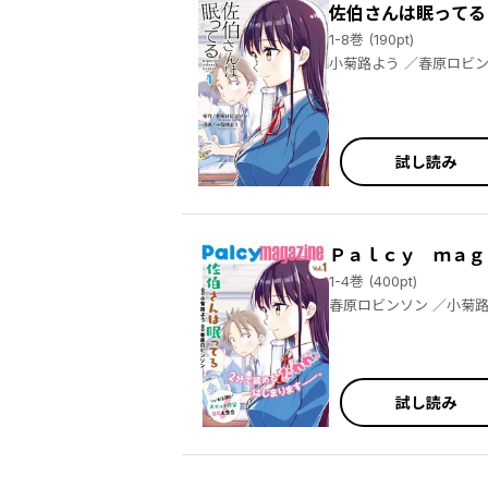
佐伯さんは眠ってる
1-8巻 (190pt)
小菊路よう ／春原ロ
試し読み
Ｐａｌｃｙ ｍａｇ
1-4巻 (400pt)
春原ロビンソン ／小菊路よう ／9℃ ／史つぼみ ／あおいみつ ／吉田はるゆき ／清水茜 ／松本ひで吉 ／茅なや ／各務浩章 ／高殿円 ／ミナヅキア
試し読み