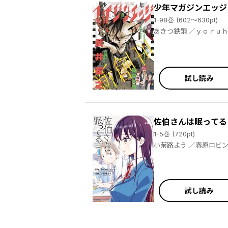
少年マガジンエッジ
1-98巻 (602～630pt)
あきつ鉄鋼 ／ｙｏｒｕｈａｓｈｉ ／園山ゆきの ／松岡健太 ／おしおしお ／EVIL LINE RECORDS ／ｃａｌａｍａｒｉｕｍ ／百瀬祐一郎 ／尚月地 ／若月ジュン ／京極夏彦 ／志水アキ ／トルトネン ／創－ｔａｒｏ ／斎藤八呑 ／鈴木二三江 ／乃々木じぐ ／歩く魚 ／いがやん ／永瀬ようすけ ／ｍｉｉ．ｍ ／川崎順平 ／多喜れい ／けんたうろす ／寺井赤音 ／樋口彰彦 ／小村あゆみ ／武井宏之 ／虎走かける ／田中文 ／ｓｉｇａｍａ ／TOもえ ／田中現兎 ／鴉月ルイ ／名尾生博 ／Ｒ／０、ＭＯＶＩＣ ／阿部花次郎 ／猫又ぬこ ／ひな姫 ／へいろー
試し読み
佐伯さんは眠ってる
1-5巻 (720pt)
小菊路よう ／春原ロ
試し読み