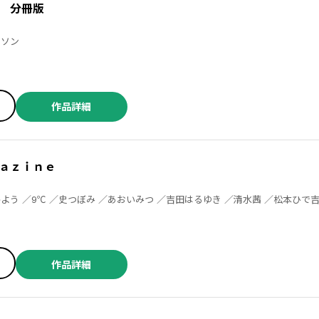
 分冊版
ビンソン
作品詳細
ａｚｉｎｅ
キラ ／ＭＥＳＳＩＡＨ ＰＲＯＪＥＣＴ ／タイジロウ ／糸瀬ねめ
作品詳細