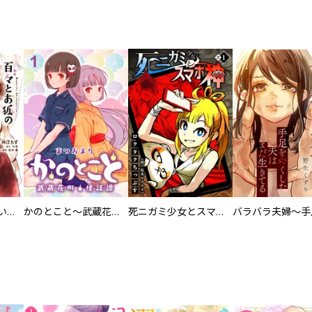
百々とお狐の見習い巫女生活【単行本版】
かのとこと～武蔵花町怪話譚～ 【連載版】
死ニガミ少女とスマホ神