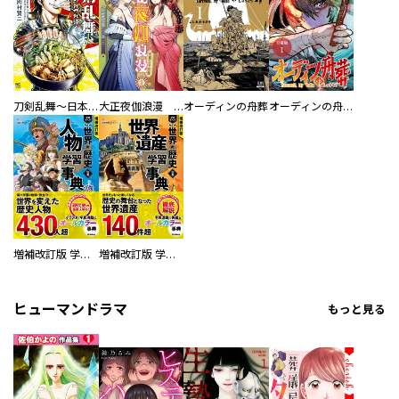
刀剣乱舞～日本号つれづれ酒～
大正夜伽浪漫 －金曜日の花嫁—
オーディンの舟葬
オーディンの舟葬 分冊版
増補改訂版 学研まんが NEW世界の歴史 別巻 人物学習事典
増補改訂版 学研まんが NEW世界の歴史 別巻 世界遺産学習事典
ヒューマンドラマ
もっと見る