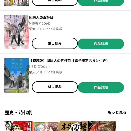
作品詳細
大目に見て ／京一
同居人の五杯目
1-19巻 (150pt)
栄太 ／キミトワ編集部
試し読み
作品詳細
【特装版】同居人の五杯目【電子限定おまけ付き】
1-3巻 (700pt)
栄太 ／キミトワ編集部
試し読み
作品詳細
歴史・時代劇
もっと見る