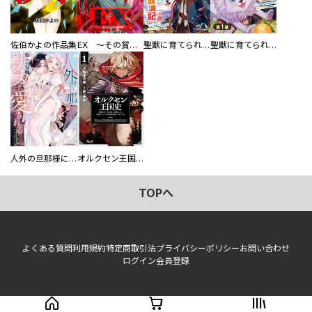
佐伯かよの作品集
EX ～その賞金稼ぎは、世界の出口を探す～【単行本版】
聖獣に育てられた少年の異世界ゆるり放浪記～神様からもらったチート魔法で、仲間たちとスローライフを満喫中～
聖獣に育てられた少年の異世界ゆるり放浪記～神様からもらったチート魔法で、仲間たちとスローライフを満喫中～【分冊版】
人外の旦那様に娶られ毎晩ナカまで愛される…。アンソロジー
オルクセン王国史
TOPへ
よくある質問
利用規約
特定商取引法
プライバシーポリシー
お問い合わせ
ログイン
会員登録