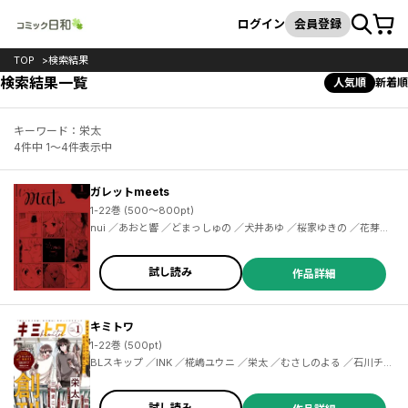
カート
検索
ログイン
会員登録
TOP
検索結果
検索結果一覧
人気順
新着順
キーワード：栄太
4件中 1～4件表示中
ガレットmeets
1-22巻 (500～800pt)
nui ／あおと響 ／どまっしゅの ／犬井あゆ ／桜家ゆきの ／花芽宮るる ／ガレットワークス ／なつたろ ／宮田ワルツ ／ｍｏｒｉｎｏ ／桜田霊子 ／sui ／ネコハリコ22 ／百乃モト ／おおきたつぐみ ／みるこ ／小川ますみ ／みんたろう ／ナオダツボコ ／紫のあ ／玉置こさめ ／藍瀬青 ／ぐすく ／三浦コズミ ／あゆ ／ふみ ／紫乃 ／まぴる ／はちこ ／みほ ／ぷくた菜々 ／くも子 ／みゅさ ／シギ乃 ／竹宮ジン ／maru ／深水チロリ ／ゆ ／やまもとまも ／りおん
試し読み
作品詳細
キミトワ
1-22巻 (500pt)
BLスキップ ／INK ／椛嶋ユウニ ／栄太 ／むさしのよる ／石川チカ
／新藤たそ ／三輪まこと ／キミトワ編集部 ／清水はろ ／伊藤良 ／
黒埼 ／磯野フナ ／吉川景都 ／縞島おせろう ／ひがしづむ ／多賀タ
イラ ／ミッチ ／日野雄飛 ／松本あやか ／あかはち ／東雲ユウ ／
試し読み