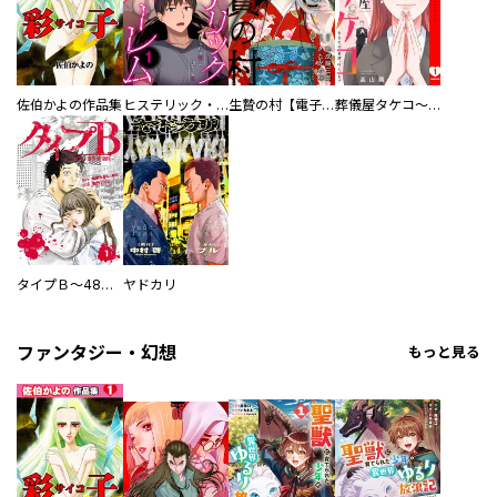
佐伯かよの作品集
ヒステリック・ハーレム～搾られる男と堕ちる女～【電子単行本版】
生贄の村【電子単行本版】
葬儀屋タケコ～あなたの最期、叶えます【電子単行本版】
タイプＢ～48時間後、致死率100％～【単話】
ヤドカリ
ファンタジー・幻想
もっと見る