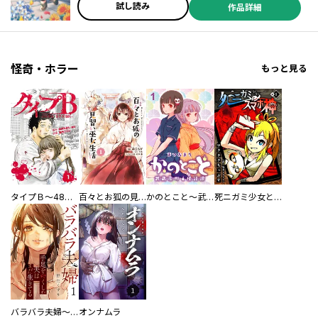
試し読み
作品詳細
怪奇・ホラー
もっと見る
タイプＢ～48時間後、致死率100％～【単話】
百々とお狐の見習い巫女生活【単行本版】
かのとこと～武蔵花町怪話譚～ 【連載版】
死ニガミ少女とスマホ神
バラバラ夫婦～手足をなくした夫はまだ生きてる
オンナムラ