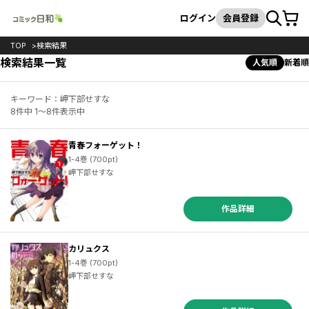
カート
検索
ログイン
会員登録
TOP
検索結果
検索結果一覧
人気順
新着順
キーワード：岬下部せすな
8件中 1～8件表示中
青春フォーゲット！
1-4巻 (700pt)
岬下部せすな
作品詳細
カリュクス
1-4巻 (700pt)
岬下部せすな