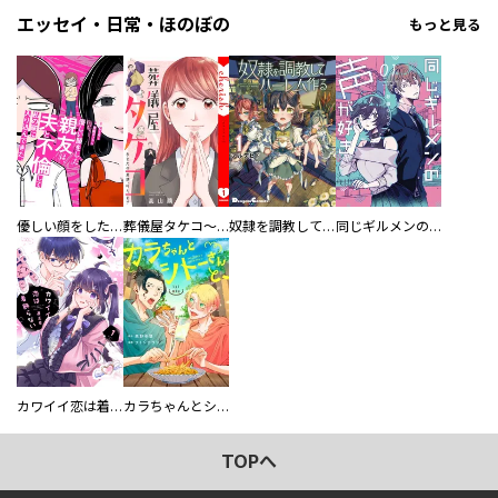
エッセイ・日常・ほのぼの
もっと見る
優しい顔をした親友は、夫と不倫して私の家に入り込んできた。
葬儀屋タケコ～あなたの最期、叶えます【電子単行本版】
奴隷を調教してハーレム作る
同じギルメンの声が好き
カワイイ恋は着飾らない
カラちゃんとシトーさんと、 【分冊版】
TOPへ