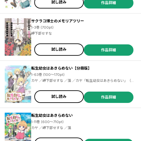
試し読み
作品詳細
サクラコ博士のメモリアツリー
1-3巻 (700pt)
岬下部せすな
試し読み
作品詳細
転生幼女はあきらめない【分冊版】
1-63巻 (100～170pt)
カヤ ／岬下部せすな ／藻 ／カヤ「転生幼女はあきらめない」（一
二三書房刊）
試し読み
作品詳細
転生幼女はあきらめない
1-11巻 (600～710pt)
カヤ ／岬下部せすな ／藻