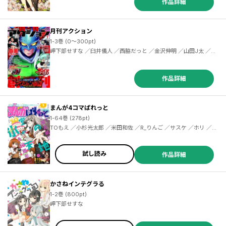
作品詳細
月刊アクション
1-3巻 (0～300pt)
岬下部せすな ／臼井儀人 ／西脇だっと ／金沢伸明 ／山田J太 ／カ
ザマアヤミ ／すたひろ ／浜田よしかづ ／歌麿 ／板倉梓 ／柳本光晴
／まことじ ／カズミヤアキラ ／くまのとおる ／菅原敬太 ／稲光伸
二 ／えのきづ ／クール教信者 ／シモダアサミ ／コンノトヒロ ／き
作品詳細
づきあきら ／サトウナンキ ／逢坂八代 ／青色イリコ ／スズキイッ
セイ ／サワミソノ ／オザキミカ ／椎名聰 ／吉沢緑時 ／黄島点心
／永瀬ようすけ ／渋谷圭一郎 ／菊地奈緒美 ／大西巷一 ／太田ぐい
まんが4コマぱれっと
や ／幸田廣信 ／ＵＹスタジオ
1-64巻 (278pt)
TOもえ ／小杉光太郎 ／米田和佐 ／R_りんご ／サスケ ／ホリ ／『アズールレーン』運営 ／中原開平 ／pote ／茂木康信 ／伊織ハル ／楠元とうか ／ねこうめ ／鳶村 ／上海散爆網絡科技有限公司 ／れぐ95 ／紀ノ上晟一 ／ＴＹＰＥ－ＭＯＯＮ ／磨伸映一郎 ／あぐ ／雨宮結生 ／東ふゆ ／ゆぐる ／田口囁一 ／吠えるタロウ ／ストロマ ／荒井チェリー ／しの ／PONZOOM ／鮭乃らるかん ／まえ葉 ／syuri22 ／冬瀬 ／タムラヨウ ／よの ／御家かえる ／おちゃ芥 ／富士伸太 ／珠梨やすゆき ／狂zip
試し読み
作品詳細
かさねインテグラる
1-2巻 (800pt)
岬下部せすな