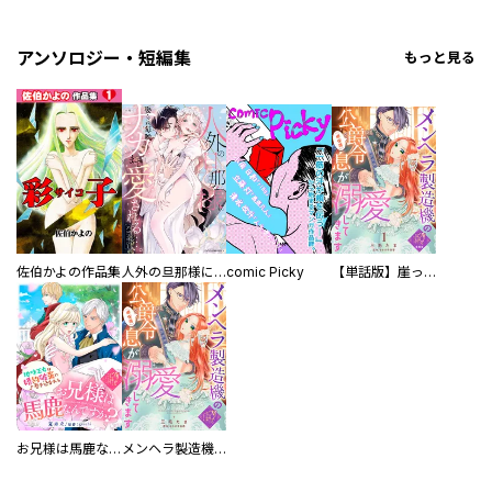
アンソロジー・短編集
もっと見る
佐伯かよの作品集
人外の旦那様に娶られ毎晩ナカまで愛される…。アンソロジー
comic Picky
【単話版】崖っぷち令嬢ですが、意地と策略で幸せになります！シリーズ
お兄様は馬鹿なんですか？～地味王女は婚約破棄に巻き込まれる～
メンヘラ製造機の公爵令息（過保護）が溺愛してきます