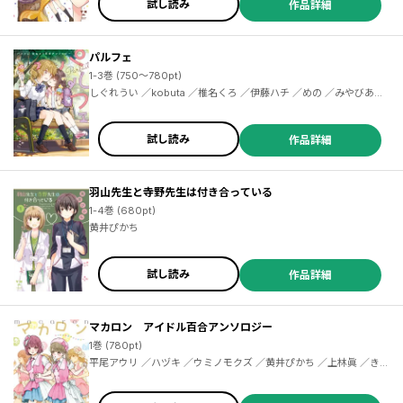
試し読み
作品詳細
パルフェ
1-3巻 (750～780pt)
しぐれうい ／kobuta ／椎名くろ ／伊藤ハチ ／めの ／みやびあき
の ／辻柚那 ／山田あこ ／久川はる ／七坂なな ／嵩乃朔 ／さかさ
な ／なもり ／竹宮ジン ／野中友 ／ｉｒｕａ ／竹嶋えく ／焔すば
る ／いちごイチエ ／黄井ぴかち ／玉崎たま ／香川悠作 ／マルイノ
試し読み
作品詳細
／未幡 ／Ｈｉｔｏｔｏ＊ ／藤枝雅 ／ｔＭｎＲ ／もけ ／おぎ ／長
代ルージュ ／げしゅまろ ／岩見樹代子
羽山先生と寺野先生は付き合っている
1-4巻 (680pt)
黄井ぴかち
試し読み
作品詳細
マカロン アイドル百合アンソロジー
1巻 (780pt)
平尾アウリ ／ハヅキ ／ウミノモクズ ／黄井ぴかち ／上林眞 ／きぃ
やん ／くもすずめ ／ＫＯＵＧＩ ／坂城 ／嶋水えけ ／辻柚那 ／山
田あこ ／柚原もけ