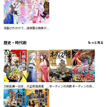
洗脳されかけていた悪役令嬢ですが家出を決意しました。【電子単行本版／特典おまけ付き】
過保護な執事が私の婚活を邪魔してきます！ 分冊版
歴史・時代劇
もっと見る
刀剣乱舞～日本号つれづれ酒～
大正夜伽浪漫 －金曜日の花嫁—
オーディンの舟葬
オーディンの舟葬 分冊版