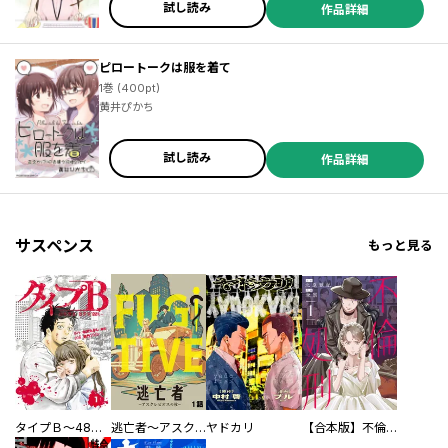
試し読み
作品詳細
ピロートークは服を着て
1巻 (400pt)
黄井ぴかち
試し読み
作品詳細
サスペンス
もっと見る
タイプＢ～48時間後、致死率100％～【単話】
逃亡者～アスクレピオスの杖～
ヤドカリ
【合本版】不倫処刑