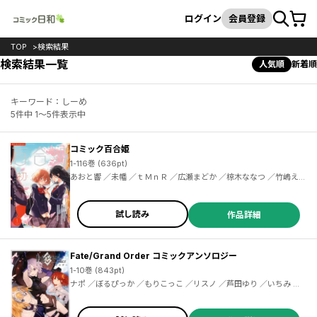
カート
検索
ログイン
会員登録
TOP
検索結果
検索結果一覧
人気順
新着順
キーワード：しーめ
5件中 1～5件表示中
コミック百合姫
1-116巻 (636pt)
あおと響 ／未幡 ／ｔＭｎＲ ／広瀬まどか ／椋木ななつ ／竹嶋えく ／みかん氏 ／梅原うめ ／西あすか ／Ｈｉｔｏｔｏ＊ ／サブロウタ ／コダマナオコ ／merryhachi ／くずしろ ／なもり ／大沢やよい ／めの ／伊藤ハチ ／源久也 ／こるり ／黄井ぴかち ／沼地どろまる ／片倉アコ ／べにしゃけ ／くもすずめ ／後藤悠希 ／長代ルージュ ／つつい ／大宮宮美 ／七坂なな ／武川慎 ／黄井ぴかち ／雪尾ゆき ／黄井ぴかち ／トクヲツム ／ひそな ／岩見樹代子 ／土室圭 ／たねこ ／みもと
試し読み
作品詳細
Fate/Grand Order コミックアンソロジー
1-10巻 (843pt)
ナポ ／ぼるぴっか ／もりこっこ ／リスノ ／芦田ゆり ／いちみ ／浦稀えんや ／狂zip ／こんがりぱすた ／坂口 ／高原由 ／伊達ちまき ／トウドリ ／奈春 ／延川祐子 ／まごころくらげ ／磨伸映一郎 ／みすみ ／れぐ95 ／武梨えり ／土ノ子 ／空木あんぐ ／内田テモ ／みのり ／柑柚 ／らん ／ロドニィ ／ＮＯＣＯ ／きさらぎ壱吾 ／ごまし ／タカダフミ子 ／種田優太 ／岩友 ／湖西晶 ／ＳｅＮ ／ＮＥＧＩ ／はずみなりゆき ／相原飯店 ／NANA ／はる。