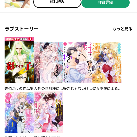
かち ／鹿嵐 ／樺山 ／コダマナオコ ／筍 ／トクヲツム ／中村ユキ
試し読み
作品詳細
チ ／長代ルージュ ／百乃モト ／ヨドカワ
ラブストーリー
もっと見る
佐伯かよの作品集
人外の旦那様に娶られ毎晩ナカまで愛される…。アンソロジー
好きじゃないけど、抱いてください【電子単行本版／特典おまけ付き】
聖女不在による仮初め婚なのに、不器用な王太子に溺愛されています【電子単行本版／特典おまけ付き】