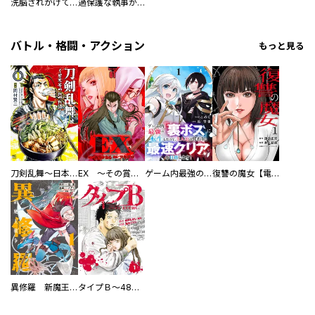
洗脳されかけていた悪役令嬢ですが家出を決意しました。【電子単行本版／特典おまけ付き】
過保護な執事が私の婚活を邪魔してきます！ 分冊版
バトル・格闘・アクション
もっと見る
刀剣乱舞～日本号つれづれ酒～
EX ～その賞金稼ぎは、世界の出口を探す～【単行本版】
ゲーム内最強の『裏ボス』に転生したので、主人公の代わりに最速クリアを目指します！【電子単行本版】
復讐の魔女【電子単行本版】
異修羅 新魔王戦争
タイプＢ～48時間後、致死率100％～【単話】