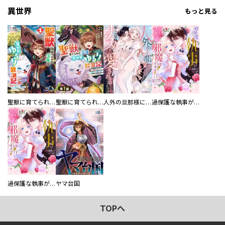
異世界
もっと見る
聖獣に育てられた少年の異世界ゆるり放浪記～神様からもらったチート魔法で、仲間たちとスローライフを満喫中～
聖獣に育てられた少年の異世界ゆるり放浪記～神様からもらったチート魔法で、仲間たちとスローライフを満喫中～【分冊版】
人外の旦那様に娶られ毎晩ナカまで愛される…。アンソロジー
過保護な執事が私の婚活を邪魔してきます！ 分冊版
過保護な執事が私の婚活を邪魔してきます！
ヤマ台国
TOPへ