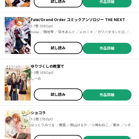
試し読み
作品詳細
Fate/Grand Order コミックアンソロジー THE NEXT
1-7巻 (680pt)
rioka ／明地雫 ／空木あんぐ ／ｏｍｉ＊ ／カワバタヨシヒロ ／星子 ／モス ／あぐ ／いちみ ／狂zip ／ぎんもく ／伊達ちまき ／丹娜 ／ひらかわ ／ヒロサキ ／星野真 ／まりまりも ／三國大和 ／みすみ ／メイジ ／もりこっこ ／ゆーま ／由上ゴーシュ ／ロドニィ ／ＬＡＭ ／赤羽ぜろ ／秋月まく ／浅草九十九 ／芦田ゆり ／衣丘わこ ／しーめ ／高原由 ／だにまる ／奈春 ／野宮けい ／あるでぃ ／eno ／ｐｏｐｕｒｕ ／水溜鳥 ／ユキモト
試し読み
作品詳細
ゆりづくしの教室で
1-3巻 (680pt)
しーめ
試し読み
作品詳細
ショコラ
1-2巻 (780pt)
はっとりみつる ／樫風 ／桐山はるか ／小鳩ねねこ ／郷本 ／シギサ
ワカヤ ／しーめ ／竹宮ジン ／原百合子 ／森島明子 ／安田剛助 ／
雨隠ギド ／くるくる姫 ／岸虎次郎 ／大沢やよい ／雨水汐 ／黄井ぴ