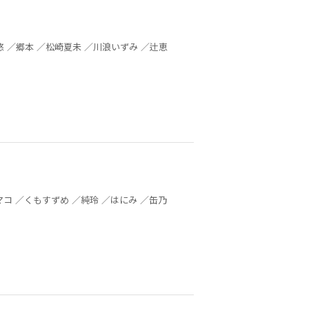
フライ ／森永みるく ／缶乃 ／いけだたかし ／伊藤ハチ ／天野しゅにんた ／タカハシマコ ／吉田丸悠 ／郷本 ／松崎夏未 ／川浪いずみ ／辻恵
未幡 ／カオミン ／ヨルモ ／毒田ペパ子 ／樫風 ／めの ／七坂なな ／飴野 ／ねが ／寝路 ／タカハシマコ ／くもすずめ ／純玲 ／はにみ ／缶乃