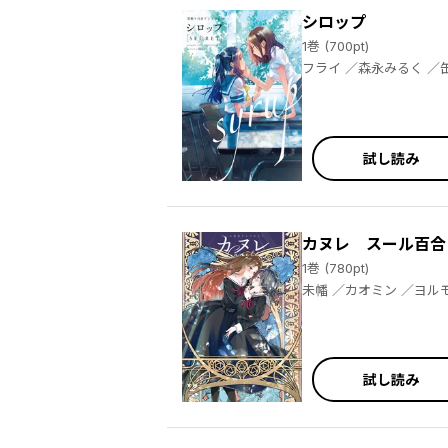
シロップ
1巻 (700pt)
試し読み
カヌレ スール百合
1巻 (780pt)
試し読み