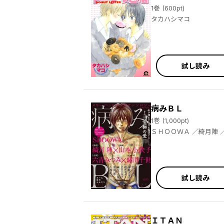
1巻 (600pt)
タカハシマコ
試し読み
病みＢＬ
1巻 (1,000pt)
ＳＨＯＯＷＡ ／綺月陣 ／山本小鉄子 ／六青みつみ ／緒川千世 ／タクミユウ ／倫敦巴里子 ／紺色ルナ ／タカハシマコ ／麻生ミツ晃 ／黒田屑 ／
大島彰子
試し読み
ＩＴＡＮ