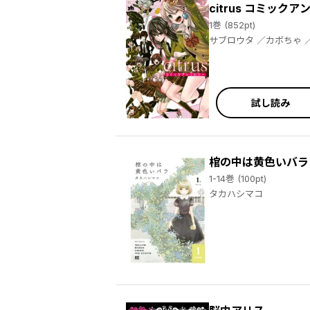
citrus コミック
1巻 (852pt)
サブロウタ ／カボちゃ ／コダマナオコ ／べにしゃけ ／あおと響 ／飴野 ／岩見樹代子 ／大沢やよい ／大宮宮美 ／片倉アコ ／かやこ ／桐山はる
試し読み
棺の中は黄色いバラ
1-14巻 (100pt)
タカハシマコ