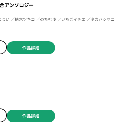
合アンソロジー
おしおしお ／まにお ／つつい ／柏木ツキコ ／のちむゆ ／いちごイチエ ／タカハシマコ
作品詳細
作品詳細