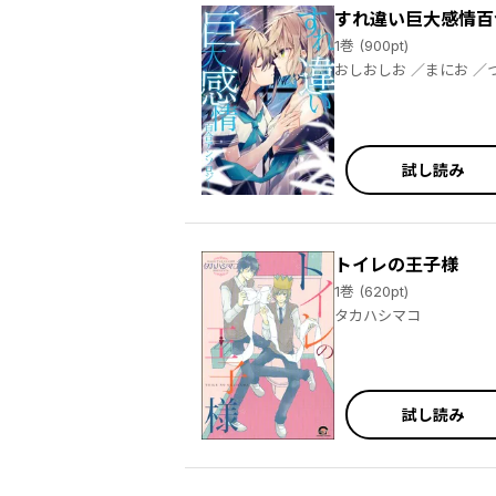
すれ違い巨大感情百
1巻 (900pt)
試し読み
トイレの王子様
1巻 (620pt)
タカハシマコ
試し読み