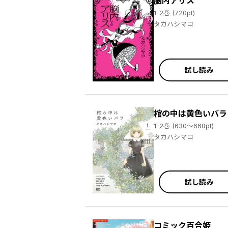
脳内アリス
1-2巻 (720pt)
タカハシマコ
試し読み
棺の中は黄色いバラ
1-2巻 (630～660pt)
タカハシマコ
試し読み
コミック百合姫