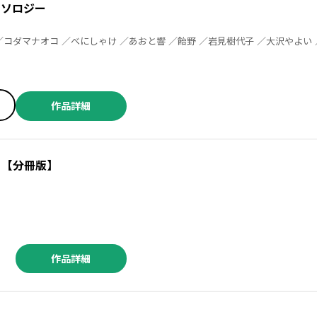
アンソロジー
か ／後藤悠希 ／タカハシマコ ／竹嶋えく ／寝路 ／久川はる ／藤枝雅 ／結野ちり ／雪尾ゆき
作品詳細
 【分冊版】
作品詳細