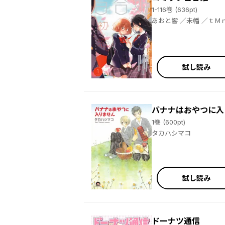
1-116巻 (636pt)
あおと響 ／未幡 ／ｔＭｎＲ ／広瀬まどか ／椋木ななつ ／竹嶋えく ／みかん氏 ／梅原うめ ／西あすか ／Ｈｉｔｏｔｏ＊ ／サブロウタ ／コダマナオコ ／merryhachi ／くずしろ ／なもり ／大沢やよい ／めの ／伊藤ハチ ／源久也 ／こるり ／黄井ぴかち ／沼地どろまる ／片倉アコ ／べにしゃけ ／くもすずめ ／後藤悠希 ／長代ルージュ ／つつい ／大宮宮美 ／七坂なな ／武川慎 ／黄井ぴかち ／雪尾ゆき ／黄井ぴかち ／トクヲツム ／ひそな ／岩見樹代子 ／土室圭 ／たねこ ／みもと
試し読み
バナナはおやつに入
1巻 (600pt)
タカハシマコ
試し読み
ドーナツ通信