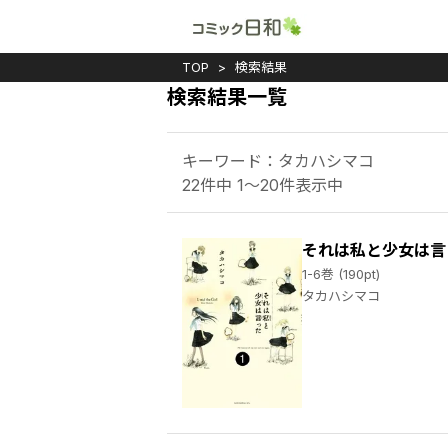
TOP
検索結果
検索結果一覧
キーワード：タカハシマコ
22件中 1～20件表示中
それは私と少女は言
1-6巻 (190pt)
タカハシマコ