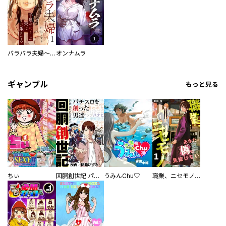
バラバラ夫婦～手足をなくした夫はまだ生きてる
オンナムラ
ギャンブル
もっと見る
ちぃ
回胴創世記 パチスロを創った男達
うみんChu♡
職業、ニセモノ～あなたに偽は見抜けない【電子単行本版】