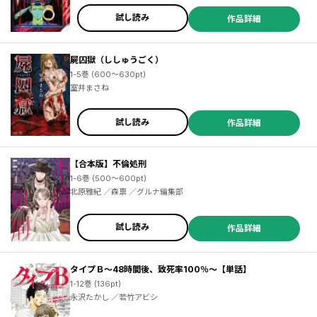
試し読み
作品詳細
屍囚獄（ししゅうごく）
1-5巻 (600～630pt)
室井まさね
試し読み
作品詳細
【合本版】不倫処刑
1-6巻 (500～600pt)
北原雅紀 ／森禀 ／グルナ編集部
試し読み
作品詳細
タイプＢ～48時間後、致死率100％～【単話】
1-12巻 (136pt)
永沢たかし ／若竹アビシ