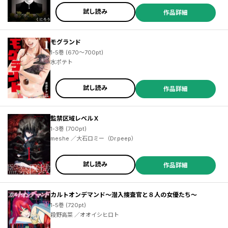
試し読み
作品詳細
モグランド
1-5巻 (670～700pt)
水ポテト
試し読み
作品詳細
監禁区域レベルＸ
1-3巻 (700pt)
meshe ／大石ロミー（Dr.peep）
試し読み
作品詳細
カルトオンデマンド～潜入捜査官と８人の女優たち～
1-5巻 (720pt)
殺野高菜 ／オオイシヒロト