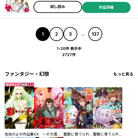
試し読み
作品詳細
1
2
3
137
...
1-20件 表示中
2727件
ファンタジー・幻想
もっと見る
佐伯かよの作品集
EX ～その賞金稼ぎは、世界の出口を探す～【単行本版】
聖獣に育てられた少年の異世界ゆるり放浪記～神様からもらったチート魔法で、仲間たちとスローライフを満喫中～
聖獣に育てられた少年の異世界ゆるり放浪記～神様からもらったチート魔法で、仲間たちとスローライフを満喫中～【分冊版】