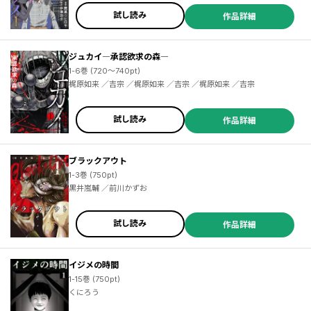
試し読み
作品詳細
ジュカイ―承認欲求の森―
1-6巻 (720～740pt)
梶原如来 ／吉宗 ／梶原如来 ／吉宗 ／梶原如来 ／吉宗
試し読み
作品詳細
ブラックアウト
1-3巻 (750pt)
黒井嵐輔 ／前川かずお
試し読み
作品詳細
イジメの時間
1-15巻 (750pt)
くにろう