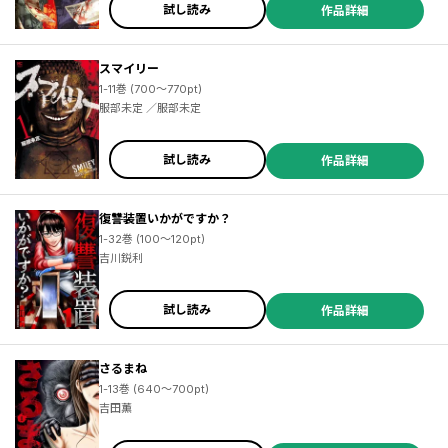
試し読み
作品詳細
スマイリー
1-11巻 (700～770pt)
服部未定 ／服部未定
試し読み
作品詳細
復讐装置いかがですか？
1-32巻 (100～120pt)
吉川鋭利
試し読み
作品詳細
さるまね
1-13巻 (640～700pt)
吉田薫