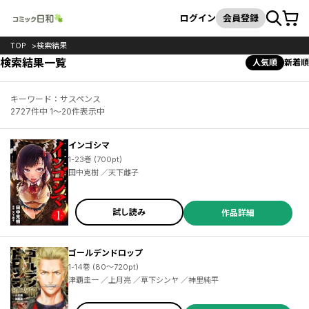
カート
検索
ログイン
会員登録
TOP
検索結果
検索結果一覧
人気順
新着順
キーワード：サスペンス
2727件中 1～20件表示中
インゴシマ
1-23巻 (700pt)
田中克樹 ／天下雌子
試し読み
作品詳細
ゴールデンドロップ
1-14巻 (80～720pt)
津覇圭一 ／上月亮 ／草下シンヤ ／神里純平