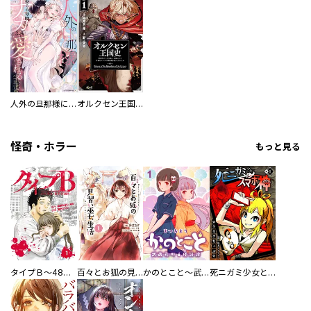
人外の旦那様に娶られ毎晩ナカまで愛される…。アンソロジー
オルクセン王国史
怪奇・ホラー
もっと見る
タイプＢ～48時間後、致死率100％～【単話】
百々とお狐の見習い巫女生活【単行本版】
かのとこと～武蔵花町怪話譚～ 【連載版】
死ニガミ少女とスマホ神