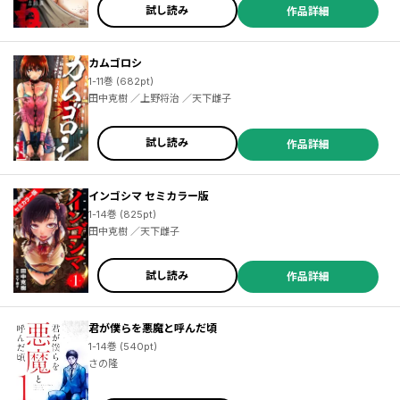
試し読み
作品詳細
カムゴロシ
1-11巻 (682pt)
田中克樹 ／上野将治 ／天下雌子
試し読み
作品詳細
インゴシマ セミカラー版
1-14巻 (825pt)
田中克樹 ／天下雌子
試し読み
作品詳細
君が僕らを悪魔と呼んだ頃
1-14巻 (540pt)
さの隆