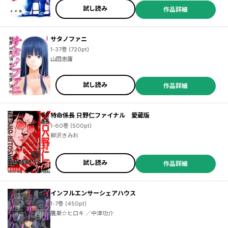
試し読み
作品詳細
サタノファニ
1-37巻 (720pt)
山田恵庸
試し読み
作品詳細
特命係長 只野仁ファイナル 愛蔵版
1-60巻 (500pt)
柳沢きみお
試し読み
作品詳細
インフルエンサーシェアハウス
1-7巻 (450pt)
鷹巣☆ヒロキ ／中津功介