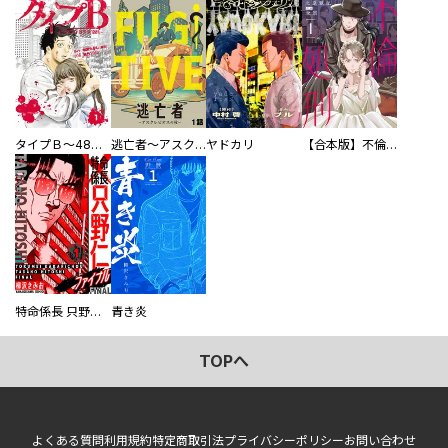
タイプＢ～48時間後、致死率100％～【単話】
逃亡者～アスクレピオスの杖～
ヤドカリ
【合本版】不倫処刑
特命係長 只野仁ファイナル 愛蔵版
青き炎
TOPへ
よくある質問
利用規約
特定商取引法
プライバシーポリシー
お問い合わせ