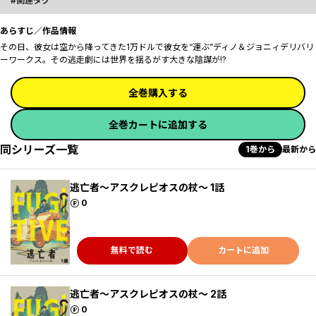
関連タグ
あらすじ／作品情報
その日、彼女は空から降ってきた――1万ドルで彼女を“運ぶ”ディノ＆ジョニィデリバリ
ーワークス。その逃走劇には世界を揺るがす大きな陰謀が――!?
全巻購入する
全巻カートに追加する
同シリーズ一覧
1巻から
最新から
逃亡者～アスクレピオスの杖～ 1話
ポイント
0
無料で読む
カートに追加
逃亡者～アスクレピオスの杖～ 2話
ポイント
0