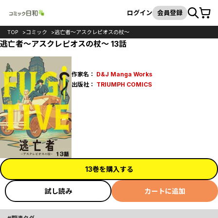
カート
検索
ログイン
会員登録
TOP
コミック
逃亡者～アスクレピオスの杖～
逃亡者～アスクレピオスの杖～ 13話
作家名：
D&J Manga Works
出版社：
TRIUMPH COMICS
13巻を購入する
試し読み
カートに追加