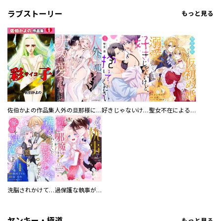
ラブストーリー
もっと見る
佐伯かよの作品集
人外の旦那様に娶られ毎晩ナカまで愛される…。アンソロジー
好きじゃないけど、抱いてください【電子単行本版／特典おまけ付き】
聖女不在による仮初め婚なのに、不器用な王太子に溺愛されています【電子単行本版／特典おまけ付き】
洗脳されかけていた悪役令嬢ですが家出を決意しました。【電子単行本版／特典おまけ付き】
過保護な執事が私の婚活を邪魔してきます！ 分冊版
ヤンキー・極道
もっと見る