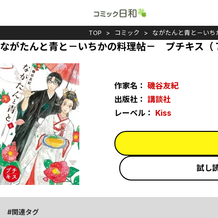
TOP
コミック
ながたんと青と－いち
ながたんと青と－いちかの料理帖－ プチキス（
作家名：
磯谷友紀
出版社：
講談社
レーベル：
Kiss
試し
関連タグ