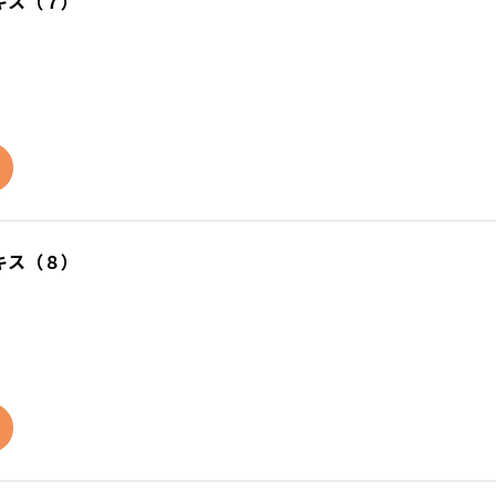
キス（７）
キス（８）