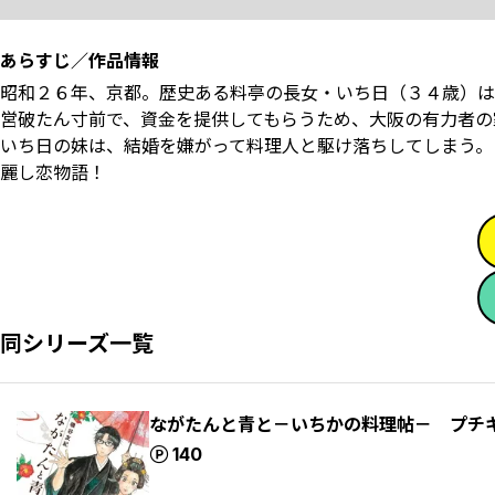
あらすじ／作品情報
昭和２６年、京都。歴史ある料亭の長女・いち日（３４歳）は
営破たん寸前で、資金を提供してもらうため、大阪の有力者の
いち日の妹は、結婚を嫌がって料理人と駆け落ちしてしまう。
麗し恋物語！
同シリーズ一覧
ながたんと青と－いちかの料理帖－ プチ
ポイント
140