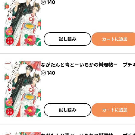
ポイント
140
試し読み
カートに追加
ながたんと青と－いちかの料理帖－ プチ
ポイント
140
試し読み
カートに追加