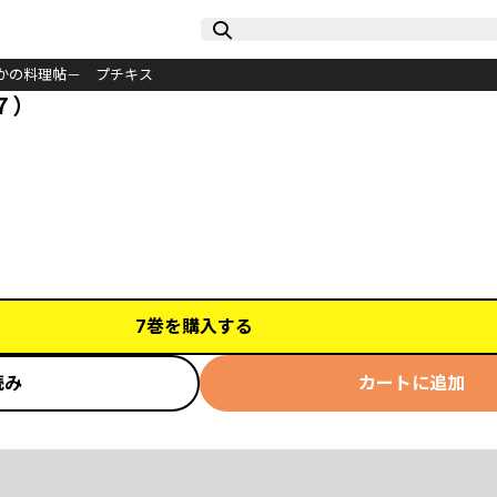
かの料理帖－ プチキス
７）
7巻を購入する
読み
カートに追加