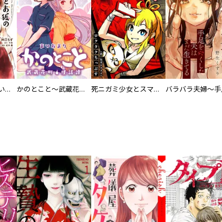
百々とお狐の見習い巫女生活【単行本版】
かのとこと～武蔵花町怪話譚～ 【連載版】
死ニガミ少女とスマホ神