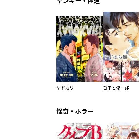
ヤンキー・極道
ヤドカリ
首里と優一郎
怪奇・ホラー