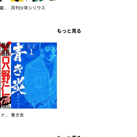
魔王なオレと不死姫の指輪
月刊少年シリウス
もっと見る
特命係長 只野仁ファイナル 愛蔵版
青き炎