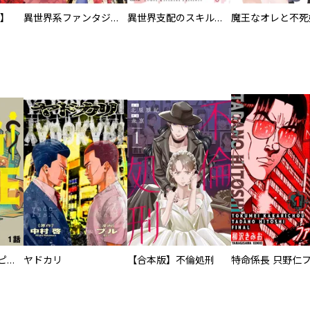
版】
異世界系ファンタジー ガンガンいこうぜ！大ボリューム試し読みパック
異世界支配のスキルテイカー ゼロから始める奴隷ハーレム セクシーブーストカラー版（７）
逃亡者～アスクレピオスの杖～
ヤドカリ
【合本版】不倫処刑