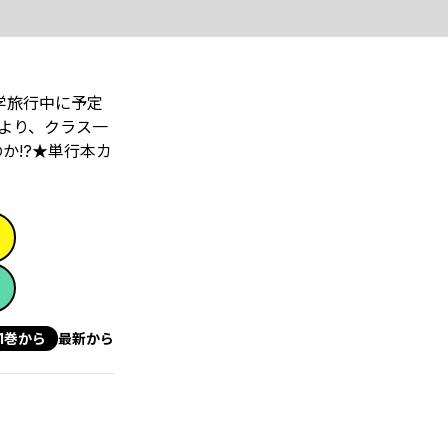
学旅行中に予定
より、クラス一
―!?★単行本カ
1巻から
最新から