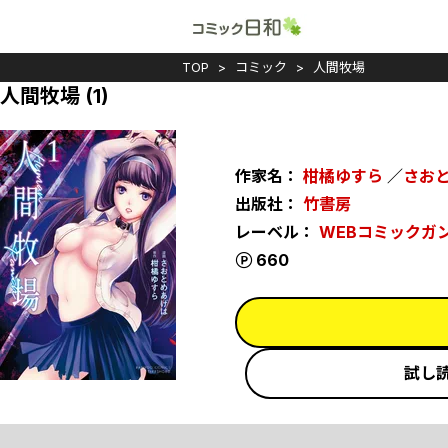
TOP
コミック
人間牧場
人間牧場 (1)
作家名：
柑橘ゆすら
／
さお
出版社：
竹書房
レーベル：
WEBコミックガ
ポイント
660
試し