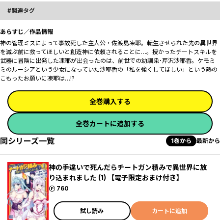
関連タグ
あらすじ／作品情報
神の管理ミスによって事故死した主人公・佐渡島凍耶。転生させられた先の異世界
を滅ぶ前に救ってほしいと創造神に依頼されることに…。授かったチートスキルを
武器に冒険に出発した凍耶が出会ったのは、前世での幼馴染･芹沢沙耶香。ケモミ
ミのルーシアという少女になっていた沙耶香の「私を強くしてほしい」という熱の
こもったお願いに凍耶は…!?
全巻購入する
全巻カートに追加する
同シリーズ一覧
1巻から
最新から
神の手違いで死んだらチートガン積みで異世界に放
り込まれました (1) 【電子限定おまけ付き】
ポイント
760
試し読み
カートに追加