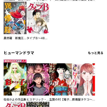
異修羅 新魔王戦争
タイプＢ～48時間後、致死率100％～【単話】
ヒューマンドラマ
もっと見る
佐伯かよの作品集
ヒステリック・ハーレム～搾られる男と堕ちる女～【電子単行本版】
生贄の村【電子単行本版】
葬儀屋タケコ～あなたの最期、叶えます【電子単行本版】