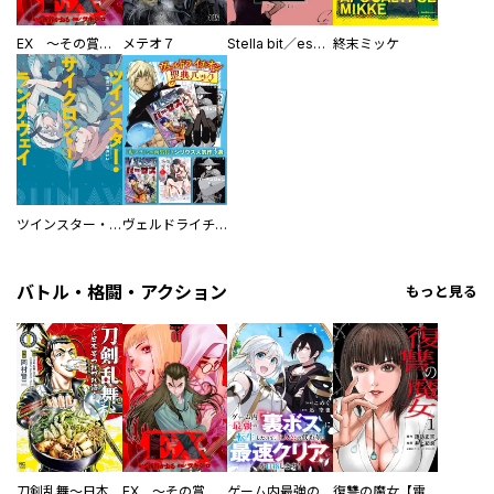
EX ～その賞金稼ぎは、世界の出口を探す～【単行本版】
メテオ７
Stella bit／es【単話版】
終末ミッケ
ツインスター・サイクロン・ランナウェイ
ヴェルドライチオシ聖典パック 『転スラ』ミニ画集付き シリウス人気作３選
バトル・格闘・アクション
もっと見る
刀剣乱舞～日本号つれづれ酒～
EX ～その賞金稼ぎは、世界の出口を探す～【単行本版】
ゲーム内最強の『裏ボス』に転生したので、主人公の代わりに最速クリアを目指します！【電子単行本版】
復讐の魔女【電子単行本版】