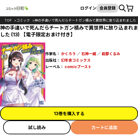
カート
検索
ログイン
会員登録
TOP
コミック
神の手違いで死んだらチートガン積みで異世界に放り込まれました
神の手違いで死んだらチートガン積みで異世界に放り込まれま
した (13) 【電子限定おまけ付き】
作家名：
かくろう
／
石神一威
／
能都くるみ
出版社：
幻冬舎コミックス
レーベル：
comicブースト
13巻を購入する
試し読み
カートに追加