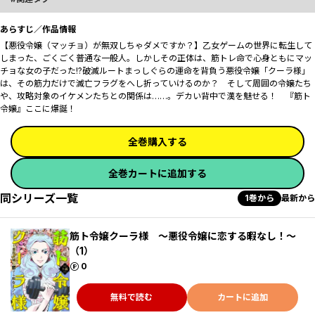
あらすじ／作品情報
【悪役令嬢（マッチョ）が無双しちゃダメですか？】乙女ゲームの世界に転生して
しまった、ごくごく普通な一般人。しかしその正体は、筋トレ命で心身ともにマッ
チョな女の子だった!?破滅ルートまっしぐらの運命を背負う悪役令嬢「クーラ様」
は、その筋力だけで滅亡フラグをへし折っていけるのか？ そして周囲の令嬢たち
や、攻略対象のイケメンたちとの関係は……。デカい背中で漢を魅せる！ 『筋ト
令嬢』ここに爆誕！
全巻購入する
全巻カートに追加する
同シリーズ一覧
1巻から
最新から
筋ト令嬢クーラ様 ～悪役令嬢に恋する暇なし！～
（1）
ポイント
0
無料で読む
カートに追加