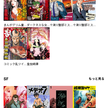
まんがグリム童話
ダークネスな女たち
十津川警部ミステリースペシャル 小諸からの甘い殺意
十津川警部ミステリースペシャル 鬼怒川心中事件
コミック乱ツインズ
皇虫綺譚
SF
もっと見る