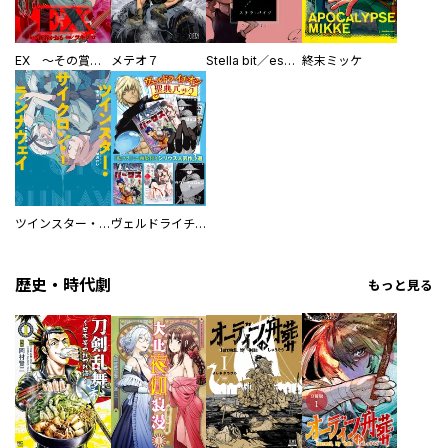
EX ～その賞金稼ぎは、世界の出口を探す～【単行本版】
メテオ７
Stella bit／es【単話版】
終末ミッケ
ツインスター・サイクロン・ランナウェイ
ヴェルドライチオシ聖典パック 『転スラ』ミニ画集付き シリウス人気作３選
歴史・時代劇
もっと見る