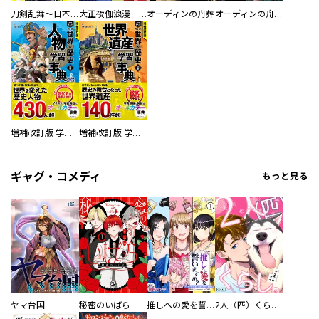
刀剣乱舞～日本号つれづれ酒～
大正夜伽浪漫 －金曜日の花嫁—
オーディンの舟葬
オーディンの舟葬 分冊版
増補改訂版 学研まんが NEW世界の歴史 別巻 人物学習事典
増補改訂版 学研まんが NEW世界の歴史 別巻 世界遺産学習事典
ギャグ・コメディ
もっと見る
ヤマ台国
秘密のいばら
推しへの愛を誓いますか？～アラサー女子、推しは逃げぬが人生逃げる～
2人（匹）くらし。