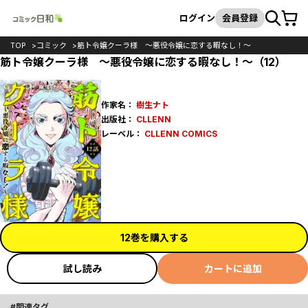
カート
検索
ログイン
会員登録
TOP
コミック
筋ト令嬢クーラ様 ～悪役令嬢に恋する暇なし！～
筋ト令嬢クーラ様 ～悪役令嬢に恋する暇なし！～（12）
作家名：
樹生ナト
出版社：
CLLENN
レーベル：
CLLENN COMICS
12巻を購入する
試し読み
カートに追加
関連タグ