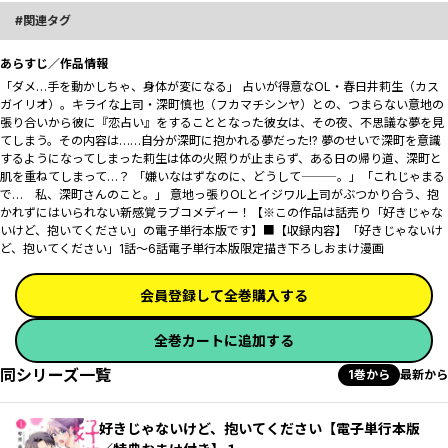
関連タグ
あらすじ／作品情報
「ダメ…手を動かしちゃ、身体が変になる――」 占いが得意なOL・春日井莉生（カス
ガイリオ）。キライな上司・深町慎也（フカマチシンヤ）との、つまらない意地の
張り合いから彼に『恋占い』をすることとなった彼女は、その夜、不思議な夢を見
てしまう。その内容は……自分が深町に抱かれる夢だった!? 夢のせいで深町を意識
するようになってしまった莉生は体の火照りが止まらず、ある日の帰り道、深町と
肌を重ねてしまって…？ 「嫌いなはずなのに、どうして―――。」「これじゃまる
で… 私、深町さんのこと――。」 意地っ張りOLとイジワル上司がぶつかり合う、抱
かれずにはいられない新感覚ラブコメディー！【※この作品は話売り「好きじゃな
いけど、抱いてください」の電子単行本版です】■【収録内容】「好きじゃないけ
ど、抱いてください」1話～6話電子単行本版限定描き下ろしおまけ漫画
会員登録して全巻購入する
全巻カートに追加する
同シリーズ一覧
1巻から
最新から
好きじゃないけど、抱いてください【電子単行本版