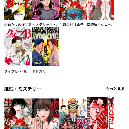
佐伯かよの作品集
ヒステリック・ハーレム～搾られる男と堕ちる女～【電子単行本版】
生贄の村【電子単行本版】
葬儀屋タケコ～あなたの最期、叶えます【電子単行本版】
タイプＢ～48時間後、致死率100％～【単話】
ヤドカリ
推理・ミステリー
もっと見る