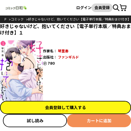
カート
検索
ログイン
会員登録
TOP
コミック
好きじゃないけど、抱いてください【電子単行本版／特典おまけ付き】
好きじゃないけど、抱いてください【電子単行本版／特典おま
け付き】１
作家名：
琴里奏
出版社：
ファンギルド
ポイント
780
会員登録して購入する
試し読み
カートに追加