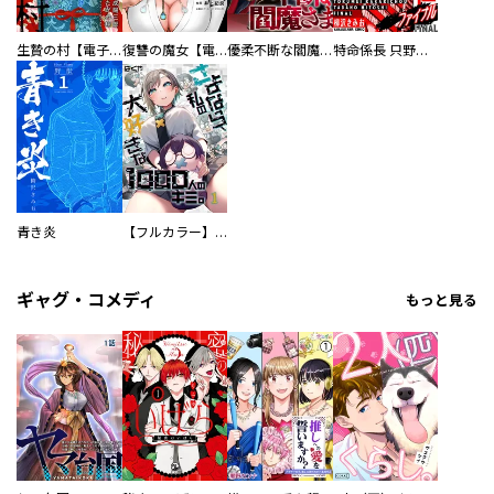
生贄の村【電子単行本版】
復讐の魔女【電子単行本版】
優柔不断な閻魔さま
特命係長 只野仁ファイナル 愛蔵版
青き炎
【フルカラー】さよなら、私の大好きな１０００人のキミ。
ギャグ・コメディ
もっと見る