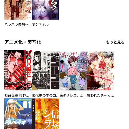
バラバラ夫婦～手足をなくした夫はまだ生きてる
オンナムラ
アニメ化・実写化
もっと見る
特命係長 只野仁ファイナル 愛蔵版
現代史の中のゴルゴ13
満タサレズ、止メラレズ
買われた男～女性限定快感セラピスト～【描き下ろしおまけ付き特装版】