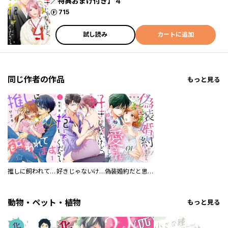
／特典おまけ付き】４
ポイント
715
試し読み
カートに追加
同じ作者の作品
もっと見る
推しに飼われています
好きじゃないけど、抱いてください
偽装婚約だと思ったら、イケメン御曹司に愛されました。
動物・ペット・植物
もっと見る