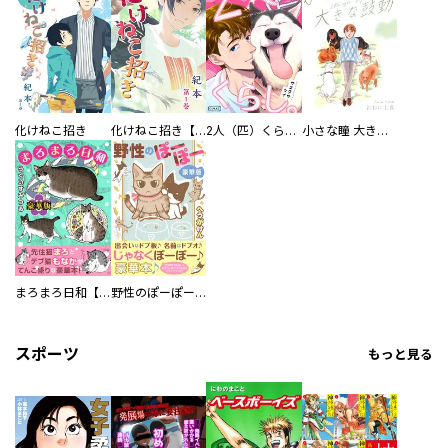
化けねこ招き
化けねこ招き【描きおろし付合冊版】
2人（匹）くらし。
小さな瞳 大きな鼓動
まろまろ日和【豪華版】
野性のぽーぽー【豪華版】
スポーツ
もっと見る