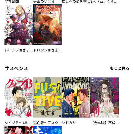
ヤマ台国
秘密のいばら
推しへの愛を誓いますか？～アラサー女子、推しは逃げぬが人生逃げる～
2人（匹）くらし。
ドロンジョさまは転生しても悪役令嬢のままだった
ドロンジョさまは転生しても悪役令嬢のままだった【分冊版】
サスペンス
もっと見る
タイプＢ～48時間後、致死率100％～【単話】
逃亡者～アスクレピオスの杖～
ヤドカリ
【合本版】不倫処刑