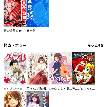
特命係長 只野仁ファイナル 愛蔵版
青き炎
怪奇・ホラー
もっと見る
タイプＢ～48時間後、致死率100％～【単話】
百々とお狐の見習い巫女生活【単行本版】
かのとこと～武蔵花町怪話譚～ 【連載版】
死ニガミ少女とスマホ神