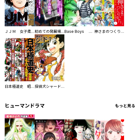
ＪＪＭ 女子柔道部物語 社会人編
初めての発展場 【白抜き修正版】
Base Boys 新装版
神さまのつくりかた。スーパー大合本
日本極道史 昭和編 スーパー大合本
探偵犬シャードック（新装版）
ヒューマンドラマ
もっと見る