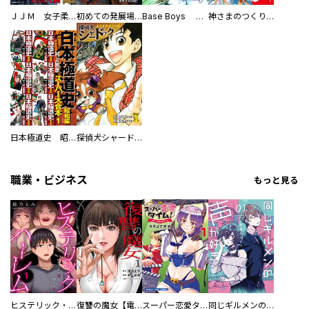
ＪＪＭ 女子柔道部物語 社会人編
初めての発展場 【白抜き修正版】
Base Boys 新装版
神さまのつくりかた。スーパー大合本
日本極道史 昭和編 スーパー大合本
探偵犬シャードック（新装版）
職業・ビジネス
もっと見る
ヒステリック・ハーレム～搾られる男と堕ちる女～【電子単行本版】
復讐の魔女【電子単行本版】
スーパー恋愛タイム！～現場でドＳな彼女は自宅でデレる～
同じギルメンの声が好き