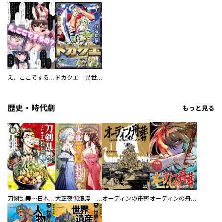
え、ここでするの？ アイドルのファンが知らない日常
ドカクエ 異世界ドカコッククエスト
歴史・時代劇
もっと見る
刀剣乱舞～日本号つれづれ酒～
大正夜伽浪漫 －金曜日の花嫁—
オーディンの舟葬
オーディンの舟葬 分冊版