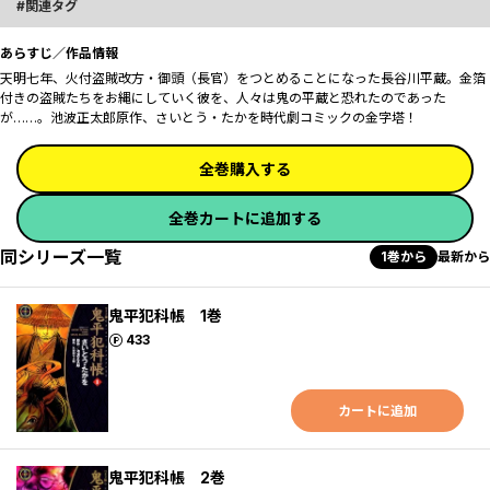
関連タグ
あらすじ／作品情報
天明七年、火付盗賊改方・御頭（長官）をつとめることになった長谷川平蔵。金箔
付きの盗賊たちをお縄にしていく彼を、人々は鬼の平蔵と恐れたのであった
が……。池波正太郎原作、さいとう・たかを時代劇コミックの金字塔！
全巻購入する
全巻カートに追加する
同シリーズ一覧
1巻から
最新から
鬼平犯科帳 1巻
ポイント
433
カートに追加
鬼平犯科帳 2巻