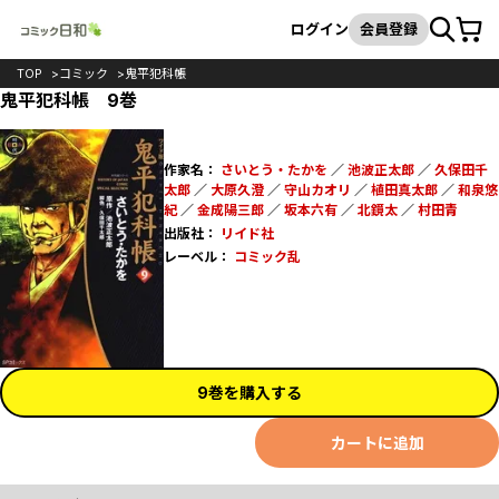
カート
検索
ログイン
会員登録
TOP
コミック
鬼平犯科帳
鬼平犯科帳 9巻
作家名：
さいとう・たかを
／
池波正太郎
／
久保田千
太郎
／
大原久澄
／
守山カオリ
／
植田真太郎
／
和泉悠
紀
／
金成陽三郎
／
坂本六有
／
北鏡太
／
村田青
出版社：
リイド社
レーベル：
コミック乱
9巻を購入する
カートに追加