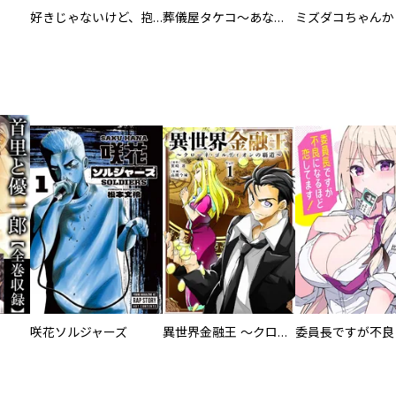
好きじゃないけど、抱いてください【電子単行本版／特典おまけ付き】
葬儀屋タケコ～あなたの最期、叶えます【電子単行本版】
咲花ソルジャーズ
異世界金融王 ～クローネ・ゴルディオンの覇道～