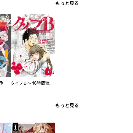
もっと見る
争
タイプＢ～48時間後、致死率100％～【単話】
もっと見る