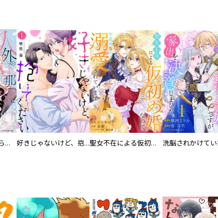
人外の旦那様に娶られ毎晩ナカまで愛される…。アンソロジー
好きじゃないけど、抱いてください【電子単行本版／特典おまけ付き】
聖女不在による仮初め婚なのに、不器用な王太子に溺愛されています【電子単行本版／特典おまけ付き】