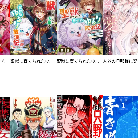
EX ～その賞金稼ぎは、世界の出口を探す～【単行本版】
聖獣に育てられた少年の異世界ゆるり放浪記～神様からもらったチート魔法で、仲間たちとスローライフを満喫中～
聖獣に育てられた少年の異世界ゆるり放浪記～神様からもらったチート魔法で、仲間たちとスローライフを満喫中～【分冊版】