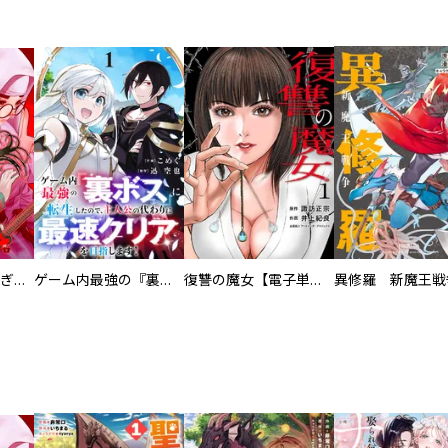
EX ～その賞金稼ぎは、世界の出口を探す～【単行本版】
ゲーム内最強の『裏ボス』に転生したので、主人公の代わりに最速クリアを目指します！【電子単行本版】
復讐の魔女【電子単行本版】
異修羅 新魔王戦