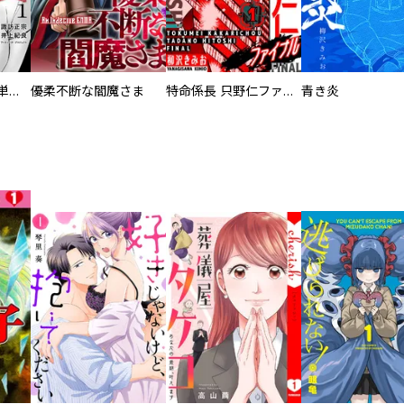
復讐の魔女【電子単行本版】
優柔不断な閻魔さま
特命係長 只野仁ファイナル 愛蔵版
青き炎