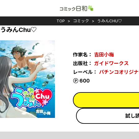
TOP
コミック
うみんCHU♡
うみんChu♡
作家名：
吉田小梅
出版社：
ガイドワークス
レーベル：
パチンコオリジナ
ポイント
600
試し