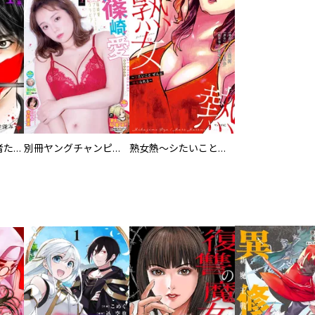
モデル~快楽殺人者たちのアトリエ~ 単行本版
別冊ヤングチャンピオン
熟女熱～シたいこと ぜんぶ サセられる～