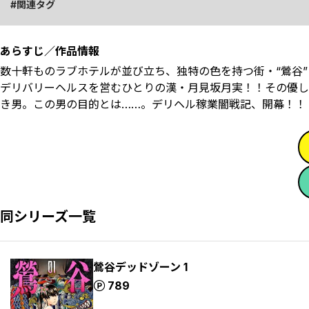
関連タグ
あらすじ／作品情報
数十軒ものラブホテルが並び立ち、独特の色を持つ街・“鶯谷
デリバリーヘルスを営むひとりの漢・月見坂月実！！その優し
き男。この男の目的とは……。デリヘル稼業闇戦記、開幕！！
同シリーズ一覧
鶯谷デッドゾーン 1
ポイント
789