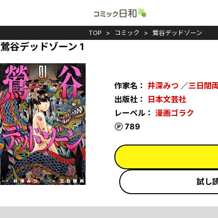
TOP
コミック
鶯谷デッドゾーン
鶯谷デッドゾーン 1
作家名：
井深みつ
／
三日閉
出版社：
日本文芸社
レーベル：
漫画ゴラク
ポイント
789
試し