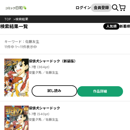
カート
検索
ログイン
会員登録
TOP
検索結果
検索結果一覧
人気順
新着順
キーワード：佐藤友生
11件中 1～11件表示中
探偵犬シャードック（新装版）
1-7巻 (364pt)
安童夕馬 ／佐藤友生
試し読み
作品詳細
探偵犬シャードック
1-7巻 (540pt)
安童夕馬 ／佐藤友生