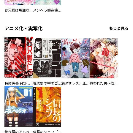
お兄様は馬鹿なんですか？～地味王女は婚約破棄に巻き込まれる～
メンヘラ製造機の公爵令息（過保護）が溺愛してきます
アニメ化・実写化
もっと見る
特命係長 只野仁ファイナル 愛蔵版
現代史の中のゴルゴ13
満タサレズ、止メラレズ
買われた男～女性限定快感セラピスト～【描き下ろしおまけ付き特装版】
蒼き鋼のアルペジオ
信長のシェフ【単話版】