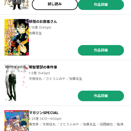
試し読み
作品詳細
妖怪のお医者さん
1-15巻 (540pt)
佐藤友生
作品詳細
明智警部の事件簿
1-5巻 (540pt)
天樹征丸 ／さとうふみや ／佐藤友生
作品詳細
マガジンSPECIAL
1-25巻 (472～500pt)
棗悠季 ／天樹征丸 ／さとうふみや ／佐藤友生 ／前田峻也 ／船津紳平 ／二駅ずい ／佐木飛朗斗 ／東直輝 ／真島ヒロ ／ＢＯＫＵ ／コージィ城倉 ／金城宗幸 ／芥瀬良せら ／千田大輔 ／上田敦夫 ／堂本裕貴 ／西原梨花 ／小林俊彦 ／七三太朗 ／川三番地 ／ＣＬＡＭＰ ／香椎さおり ／飯島浩介 ／氏家ト全 ／上野春生 ／中村ゆうひ ／梅山たらこ ／植野メグル ／加茂ユウジ ／鈴木央 ／中西達哉 ／牟田洸 ／安藤正基 ／廣田大地 ／京極夏彦 ／志水アキ ／森田俊平 ／瀬尾公治 ／安田剛士