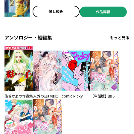
試し読み
作品詳細
アンソロジー・短編集
もっと見る
佐伯かよの作品集
人外の旦那様に娶られ毎晩ナカまで愛される…。アンソロジー
comic Picky
【単話版】崖っぷち令嬢ですが、意地と策略で幸せになります！シリーズ