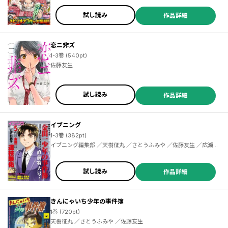
試し読み
作品詳細
恋ニ非ズ
1-3巻 (540pt)
佐藤友生
／夕木健太郎 ／大橋盛平 ／熨斗上カイ ／梶裕貴 ／柑無ビス ／澤田コウ ／尾張ニコ ／どすこい花丸様 ／新島なるい ／羊羊 ／ｙｏｒｕｈａｓｉ ／信楽大賀 ／おーにじょうろく ／クシザキ ／大島二 ／佐田麹 ／うぼっ ／朝倉ギイチ ／凪 ／武久朗 ／野田鉄製 ／佐原樹 ／檜山ユキ ／岩本誠祐 ／ヨツバリオ ／芦垣丁 ／何処かの誰か ／金野利幸 ／有上 ／蒼月たかし ／樋田アユム ／三ツ橋快人 ／鷹野暈人 ／Ｎｅｉｇｈｂｏｕｒｈ ／初期名前 ／尾崎海老太郎 ／ますやまある ／乃﨑光太朗 ／加速 ／江渡ピリカ ／瀬尾斗城
試し読み
作品詳細
イブニング
1-3巻 (382pt)
イブニング編集部 ／天樹征丸 ／さとうふみや ／佐藤友生 ／広瀬べ
ろせ ／森高夕次 ／川 ／華鳥ジロー ／サライネス ／宮川サトシ ／
北郷海 ／市川マサ ／恵本裕子 ／小林まこと ／出端祐大 ／赤名修
／高島正嗣 ／渡辺慎一 ／須本壮一 ／多田基生 ／久慈進之介 ／西荻
試し読み
作品詳細
弓絵 ／幾田羊 ／ザビエラー長谷川 ／木城ゆきと ／真船一雄 ／松本
ひで吉 ／太秦洋介 ／みずしな孝之 ／森恒二 ／矢部太郎 ／五十嵐律
人 ／束ユムコ
きんにゃいち少年の事件簿
1巻 (720pt)
天樹征丸 ／さとうふみや ／佐藤友生