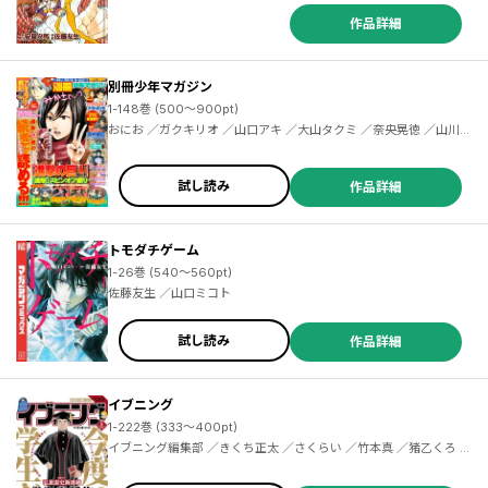
作品詳細
別冊少年マガジン
1-148巻 (500～900pt)
おにお ／ガクキリオ ／山口アキ ／大山タクミ ／奈央晃徳 ／山川直輝 ／広橋進 ／長門知大 ／諫山創 ／めいびい ／二駅ずい ／荒川弘 ／田中芳樹 ／遠田マリモ ／カツヲ ／石沢庸介 ／ひろゆき ／水あさと ／佐藤友生 ／山口ミコト ／奈良一平 ／赤松健 ／ナユタン星人 ／寺田てら ／伊十楽 ／片山陽介 ／コーエーテクモゲームス ／金田陽介 ／長田龍伯 ／押見修造 ／笹古みとも ／スパイク・チュンソフト ／カワグチタケシ ／石塚千尋 ／伊奈めぐみ ／宮島雅憲 ／からあげたろう ／内山敦司 ／レベルファイブ ／久世蘭
試し読み
作品詳細
トモダチゲーム
1-26巻 (540～560pt)
／田島列島 ／絵本奈央 ／岡田麿里 ／桜場コハル ／Five ｆairy ｓcholarｓ ／不二涼介 ／館ノ川駿 ／百井一途 ／花林ソラ ／檜乃坂耀季 ／こんちき ／サイとウマお ／久門愁 ／土田 ／ハルノツヅキ ／すぎやま俊人 ／作井ルビ ／大沖 ／中村力斗 ／大柴健 ／森もりお ／城戸みつる ／加遠宏伸 ／麻日隆 ／ニシハラナオヤ ／藤原あおい ／伊織 ／高田タカミ ／西尾維新 ／柴もち ／茂木清香 ／岡崎純平 ／セガネットワークス ／田口囁一 ／中川沙樹 ／阿部洋一 ／枩岡啓資 ／志水アキ ／コンノトヒロ ／大橋ツヨシ
佐藤友生 ／山口ミコト
試し読み
作品詳細
イブニング
1-222巻 (333～400pt)
イブニング編集部 ／きくち正太 ／さくらい ／竹本真 ／猪乙くろ ／真船一雄 ／大間九郎 ／忠見周 ／小林銅蟲 ／菜央こりん ／平本アキラ ／天樹征丸 ／さとうふみや ／となりける ／『四月一日さん家の』製作委員会 ／吉田基已 ／みずしな孝之 ／水城せとな ／森恒二 ／出端祐大 ／恵本裕子 ／小林まこと ／矢口高雄 ／立沢克美 ／小堀真 ／冬目景 ／小林賢太郎 ／朱戸アオ ／ウラモトユウコ ／三原すばる ／福満しげゆき ／原田繭 ／とりのなん子 ／木城ゆきと ／柴田ヨクサル ／奥浩哉 ／弘兼憲史 ／日本橋ヨヲコ ／木内亨 ／百田尚樹