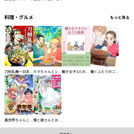
料理・グルメ
もっと見る
刀剣乱舞～日本号つれづれ酒～
カラちゃんとシトーさんと、 【分冊版】
働き女子3人のおうち晩酌
働くふたりのごほうび飯
異世界ちゃんこ～横綱目前に召喚されたんだが～ 【連載版】
僕と嫁さんとお酒の関係