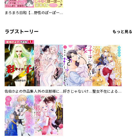
まろまろ日和【豪華版】
野性のぽーぽー【豪華版】
ラブストーリー
もっと見る
佐伯かよの作品集
人外の旦那様に娶られ毎晩ナカまで愛される…。アンソロジー
好きじゃないけど、抱いてください【電子単行本版／特典おまけ付き】
聖女不在による仮初め婚なのに、不器用な王太子に溺愛されています【電子単行本版／特典おまけ付き】