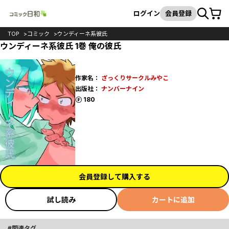
カート
検索
ログイン
会員登録
TOP
コミック
ウンディーネ系彼氏
ウンディーネ系彼氏 1巻 俺の彼氏
作家名：
ざっくりサークルみやこ
出版社：
ナンバーナイン
ポイント
180
会員登録して購入する
試し読み
カートに追加
関連タグ