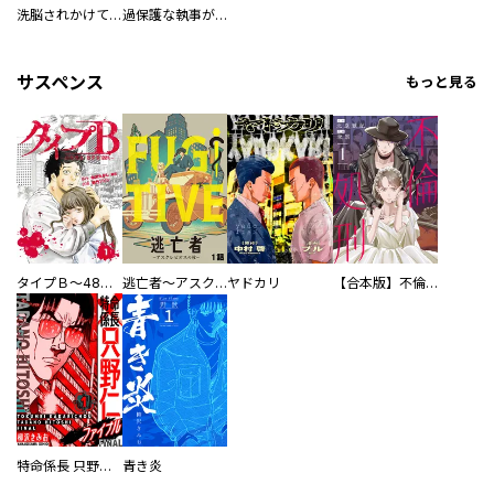
洗脳されかけていた悪役令嬢ですが家出を決意しました。【電子単行本版／特典おまけ付き】
過保護な執事が私の婚活を邪魔してきます！ 分冊版
サスペンス
もっと見る
タイプＢ～48時間後、致死率100％～【単話】
逃亡者～アスクレピオスの杖～
ヤドカリ
【合本版】不倫処刑
特命係長 只野仁ファイナル 愛蔵版
青き炎