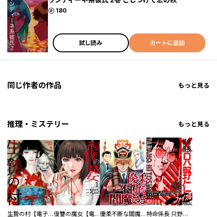
ポイント
180
試し読み
カートに追加
同じ作者の作品
もっと見る
推理・ミステリー
もっと見る
生贄の村【電子単行本版】
復讐の魔女【電子単行本版】
優柔不断な閻魔さま
特命係長 只野仁ファイナル 愛蔵版