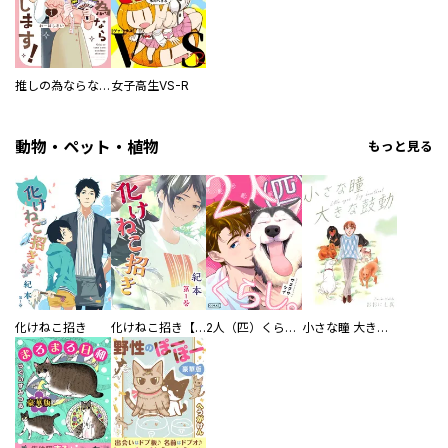
推しの為ならなんでもします！
女子高生VS-R
動物・ペット・植物
もっと見る
化けねこ招き
化けねこ招き【描きおろし付合冊版】
2人（匹）くらし。
小さな瞳 大きな鼓動