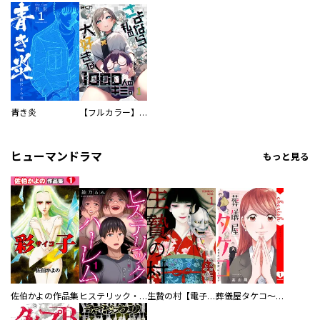
青き炎
【フルカラー】さよなら、私の大好きな１０００人のキミ。
ヒューマンドラマ
もっと見る
佐伯かよの作品集
ヒステリック・ハーレム～搾られる男と堕ちる女～【電子単行本版】
生贄の村【電子単行本版】
葬儀屋タケコ～あなたの最期、叶えます【電子単行本版】