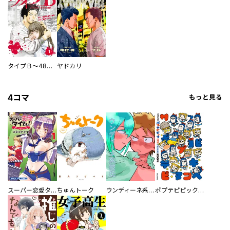
タイプＢ～48時間後、致死率100％～【単話】
ヤドカリ
4コマ
もっと見る
スーパー恋愛タイム！～現場でドＳな彼女は自宅でデレる～
ちゅんトーク
ウンディーネ系彼氏
ポプテピピック SEASON EIGHT