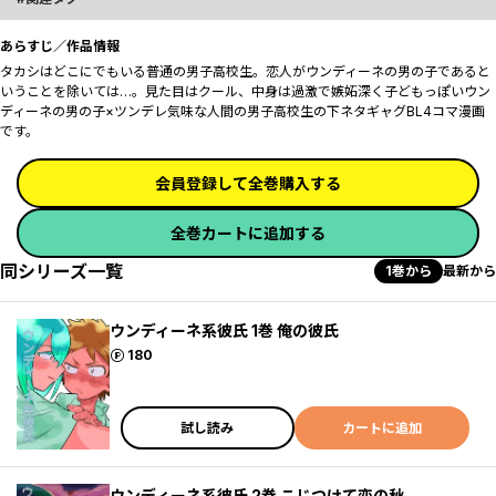
あらすじ／作品情報
タカシはどこにでもいる普通の男子高校生。恋人がウンディーネの男の子であると
いうことを除いては…。見た目はクール、中身は過激で嫉妬深く子どもっぽいウン
ディーネの男の子×ツンデレ気味な人間の男子高校生の下ネタギャグBL4コマ漫画
です。
会員登録して全巻購入する
全巻カートに追加する
同シリーズ一覧
1巻から
最新から
ウンディーネ系彼氏 1巻 俺の彼氏
ポイント
180
試し読み
カートに追加
ウンディーネ系彼氏 2巻 こじつけて恋の秋