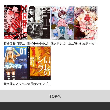
特命係長 只野仁ファイナル 愛蔵版
現代史の中のゴルゴ13
満タサレズ、止メラレズ
買われた男～女性限定快感セラピスト～【描き下ろしおまけ付き特装版】
蒼き鋼のアルペジオ
信長のシェフ【単話版】
TOPへ