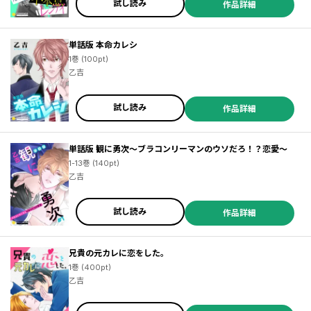
試し読み
作品詳細
単話版 本命カレシ
1巻 (100pt)
乙吉
試し読み
作品詳細
単話版 観に勇次～ブラコンリーマンのウソだろ！？恋愛～
1-13巻 (140pt)
乙吉
試し読み
作品詳細
兄貴の元カレに恋をした。
1巻 (400pt)
乙吉