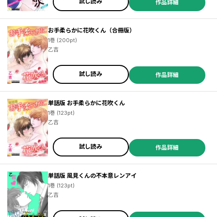
試し読み
作品詳細
お手柔らかに花吹くん（合冊版）
1巻 (200pt)
乙吉
試し読み
作品詳細
単話版 お手柔らかに花吹くん
1巻 (123pt)
乙吉
試し読み
作品詳細
単話版 風見くんの不本意レンアイ
1巻 (123pt)
乙吉