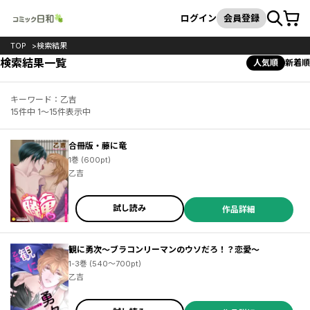
カート
検索
ログイン
会員登録
TOP
検索結果
検索結果一覧
人気順
新着順
キーワード：乙吉
15件中 1～15件表示中
合冊版・藤に竜
1巻 (600pt)
乙吉
試し読み
作品詳細
観に勇次～ブラコンリーマンのウソだろ！？恋愛～
1-3巻 (540～700pt)
乙吉