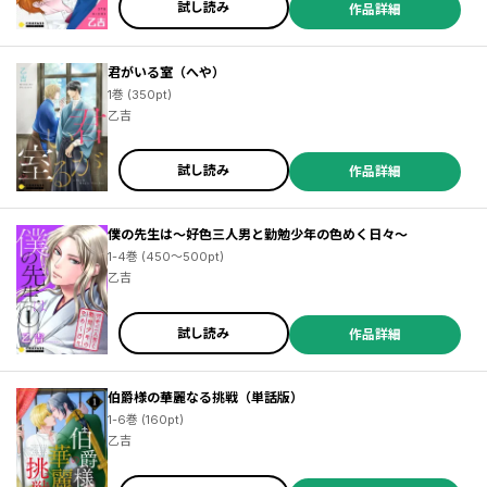
試し読み
作品詳細
君がいる室（へや）
1巻 (350pt)
乙吉
試し読み
作品詳細
僕の先生は～好色三人男と勤勉少年の色めく日々～
1-4巻 (450～500pt)
乙吉
試し読み
作品詳細
伯爵様の華麗なる挑戦（単話版）
1-6巻 (160pt)
乙吉