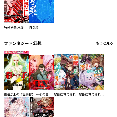
特命係長 只野仁ファイナル 愛蔵版
青き炎
ファンタジー・幻想
もっと見る
佐伯かよの作品集
EX ～その賞金稼ぎは、世界の出口を探す～【単行本版】
聖獣に育てられた少年の異世界ゆるり放浪記～神様からもらったチート魔法で、仲間たちとスローライフを満喫中～
聖獣に育てられた少年の異世界ゆるり放浪記～神様からもらったチート魔法で、仲間たちとスローライフを満喫中～【分冊版】