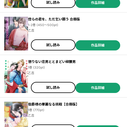
試し読み
作品詳細
傍らの君を、ただ乞い願う 合冊版
1-2巻 (450～500pt)
乙吉
試し読み
作品詳細
懲りない恋男ととまどい柳腰男
1巻 (320pt)
乙吉
試し読み
作品詳細
伯爵様の華麗なる挑戦【合冊版】
1巻 (770pt)
乙吉