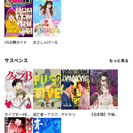
VS必勝ガイド
まさしんげ～る
サスペンス
もっと見る
タイプＢ～48時間後、致死率100％～【単話】
逃亡者～アスクレピオスの杖～
ヤドカリ
【合本版】不倫処刑