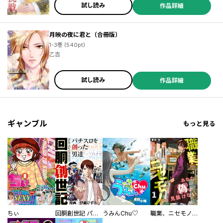
試し読み
作品詳細
月映の夜に君と（合冊版）
1-3巻 (540pt)
乙吉
試し読み
作品詳細
ギャンブル
もっと見る
ちぃ
回胴創世記 パチスロを創った男達
うみんChu♡
職業、ニセモノ～あなたに偽は見抜けない【電子単行本版】