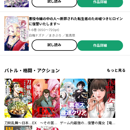
試し読み
作品詳細
悪役令嬢の中の人～断罪された転生者のため嘘つきヒロイン
に復讐いたします～
1-6巻 (650～720pt)
白梅ナズナ ／まきぶろ ／紫真依
試し読み
作品詳細
バトル・格闘・アクション
もっと見る
刀剣乱舞～日本号つれづれ酒～
EX ～その賞金稼ぎは、世界の出口を探す～【単行本版】
ゲーム内最強の『裏ボス』に転生したので、主人公の代わりに最速クリアを目指します！【電子単行本版】
復讐の魔女【電子単行本版】