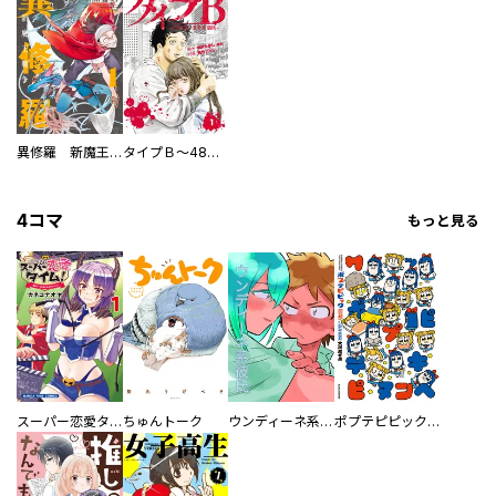
異修羅 新魔王戦争
タイプＢ～48時間後、致死率100％～【単話】
4コマ
もっと見る
スーパー恋愛タイム！～現場でドＳな彼女は自宅でデレる～
ちゅんトーク
ウンディーネ系彼氏
ポプテピピック SEASON EIGHT