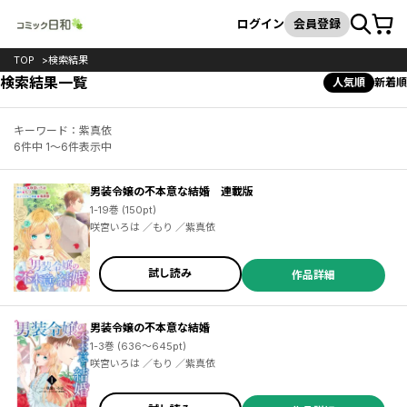
カート
検索
ログイン
会員登録
TOP
検索結果
検索結果一覧
人気順
新着順
キーワード：紫真依
6件中 1～6件表示中
男装令嬢の不本意な結婚 連載版
1-19巻 (150pt)
咲宮いろは ／もり ／紫真依
試し読み
作品詳細
男装令嬢の不本意な結婚
1-3巻 (636～645pt)
咲宮いろは ／もり ／紫真依