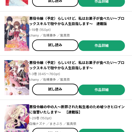
試し読み
作品詳細
悪役令嬢（予定）らしいけど、私はお菓子が食べたい～ブロ
ックスキルで穏やかな人生目指します～ 連載版
1-19巻 (150pt)
chany ／佐槻奏多 ／紫真依
試し読み
作品詳細
悪役令嬢（予定）らしいけど、私はお菓子が食べたい～ブロ
ックスキルで穏やかな人生目指します～
1-3巻 (645～760pt)
chany ／佐槻奏多 ／紫真依
試し読み
作品詳細
悪役令嬢の中の人～断罪された転生者のため嘘つきヒロイン
に復讐いたします～ 【連載版】
1-29巻 (150pt)
白梅ナズナ ／まきぶろ ／紫真依