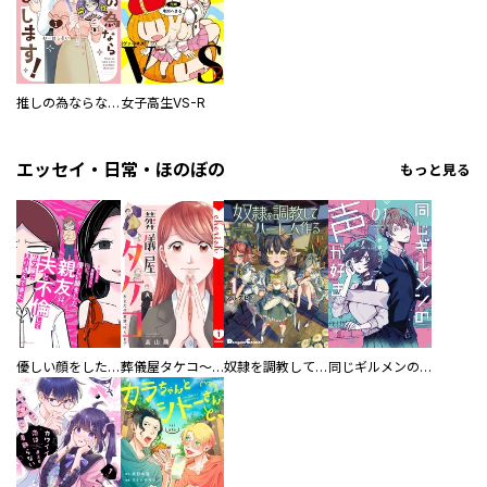
推しの為ならなんでもします！
女子高生VS-R
エッセイ・日常・ほのぼの
もっと見る
優しい顔をした親友は、夫と不倫して私の家に入り込んできた。
葬儀屋タケコ～あなたの最期、叶えます【電子単行本版】
奴隷を調教してハーレム作る
同じギルメンの声が好き