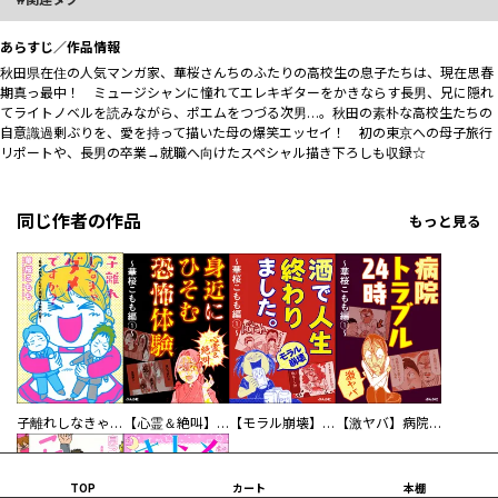
あらすじ／作品情報
秋田県在住の人気マンガ家、華桜さんちのふたりの高校生の息子たちは、現在思春
期真っ最中！ ミュージシャンに憧れてエレキギターをかきならす長男、兄に隠れ
てライトノベルを読みながら、ポエムをつづる次男…。秋田の素朴な高校生たちの
自意識過剰ぶりを、愛を持って描いた母の爆笑エッセイ！ 初の東京への母子旅行
リポートや、長男の卒業→就職へ向けたスペシャル描き下ろしも収録☆
同じ作者の作品
もっと見る
子離れしなきゃダメですか？～社会人息子ふたりに依存する母の日常～
【心霊＆絶叫】身近にひそむ恐怖体験～華桜こもも編～
【モラル崩壊】酒で人生終わりました。～華桜こもも編～
【激ヤバ】病院トラブル24時～華桜こもも編～
TOP
カート
本棚