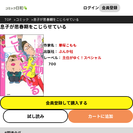
カート
検索
ログイン
会員登録
TOP
コミック
息子が思春期をこじらせている
息子が思春期をこじらせている
作家名：
華桜こもも
出版社：
ぶんか社
レーベル：
主任がゆく！スペシャル
ポイント
700
会員登録して購入する
試し読み
カートに追加
関連タグ