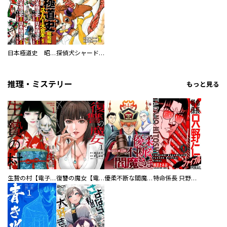
日本極道史 昭和編 スーパー大合本
探偵犬シャードック（新装版）
推理・ミステリー
もっと見る
生贄の村【電子単行本版】
復讐の魔女【電子単行本版】
優柔不断な閻魔さま
特命係長 只野仁ファイナル 愛蔵版