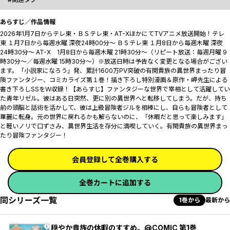
あらすじ／作品情報
2026年1月7日からテレ東・ＢＳテレ東・AT-XほかにてTVアニメ放送開始！テレ
東 １月7日から毎週水曜 深夜24時00分～ ＢＳテレ東 １月8日から毎週木曜 深夜
24時30分～ AT-X 1月8日から毎週木曜 21時30分～（リピート放送：毎週月曜 9
時30分～／毎週水曜 15時30分～）※放送日時は予告なく変更となる場合がござい
ます。「小説家になろう」発、累計1600万PV突破の有閑貴族の異世界まったり冒
険ファンタジー、コミカライズ第１巻！描き下ろし特別漫画＆原作・岬先生による
書き下ろしSSをＷ収録！【あらすじ】ファンタジーな世界で宰相として活躍してい
た青年リゼル。彼はある日突然、更に別の異世界へと転移してしまう。だが、持ち
前の頭脳と話術を活かして、彼は上級冒険者ジルを相棒にし、自らも冒険者として
華麗に転身。元の世界に戻れるかも解らないのに、「休暇だと思って楽しみます」
と軽いノリで口ずさみ、異世界生活を存分に満喫していく。有閑貴族の異世界まっ
たり冒険ファンタジー！
会員登録して全巻購入する
全巻カートに追加する
同シリーズ一覧
1巻から
最新から
穏やか貴族の休暇のすすめ。@COMIC 第1巻