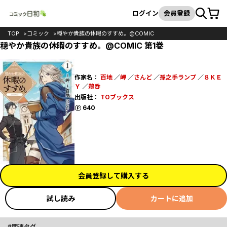
カート
検索
ログイン
会員登録
TOP
コミック
穏やか貴族の休暇のすすめ。@COMIC
穏やか貴族の休暇のすすめ。@COMIC 第1巻
作家名：
百地
／
岬
／
さんど
／
孫之手ランプ
／
８ＫＥ
Ｙ
／
鵜呑
出版社：
TOブックス
ポイント
640
会員登録して購入する
試し読み
カートに追加
関連タグ