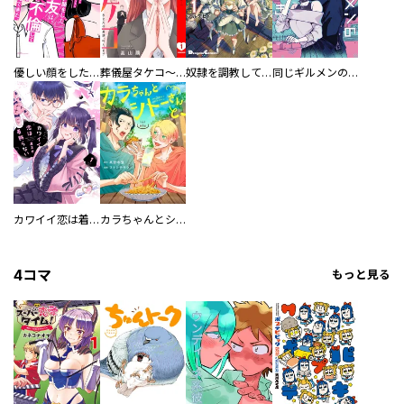
優しい顔をした親友は、夫と不倫して私の家に入り込んできた。
葬儀屋タケコ～あなたの最期、叶えます【電子単行本版】
奴隷を調教してハーレム作る
同じギルメンの声が好き
カワイイ恋は着飾らない
カラちゃんとシトーさんと、 【分冊版】
4コマ
もっと見る