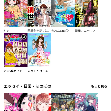
ちぃ
回胴創世記 パチスロを創った男達
うみんChu♡
職業、ニセモノ～あなたに偽は見抜けない【電子単行本版】
VS必勝ガイド
まさしんげ～る
エッセイ・日常・ほのぼの
もっと見る