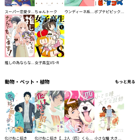
スーパー恋愛タイム！～現場でドＳな彼女は自宅でデレる～
ちゅんトーク
ウンディーネ系彼氏
ポプテピピック SEASON EIGHT
推しの為ならなんでもします！
女子高生VS-R
動物・ペット・植物
もっと見る
化けねこ招き
化けねこ招き【描きおろし付合冊版】
2人（匹）くらし。
小さな瞳 大きな鼓動