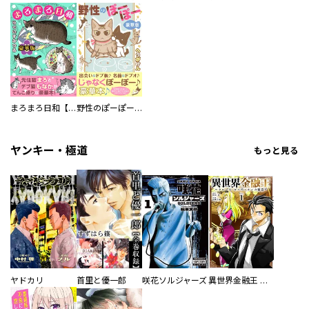
まろまろ日和【豪華版】
野性のぽーぽー【豪華版】
ヤンキー・極道
もっと見る
ヤドカリ
首里と優一郎
咲花ソルジャーズ
異世界金融王 ～クローネ・ゴルディオンの覇道～