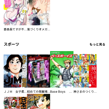
委員長ですが不良になるほど恋してます！
巣づくりオメガバース
スポーツ
もっと見る
ＪＪＭ 女子柔道部物語 社会人編
初めての発展場 【白抜き修正版】
Base Boys 新装版
神さまのつくりかた。スーパー大合本