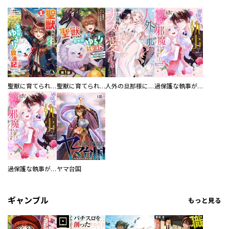
聖獣に育てられた少年の異世界ゆるり放浪記～神様からもらったチート魔法で、仲間たちとスローライフを満喫中～
聖獣に育てられた少年の異世界ゆるり放浪記～神様からもらったチート魔法で、仲間たちとスローライフを満喫中～【分冊版】
人外の旦那様に娶られ毎晩ナカまで愛される…。アンソロジー
過保護な執事が私の婚活を邪魔してきます！ 分冊版
過保護な執事が私の婚活を邪魔してきます！
ヤマ台国
ギャンブル
もっと見る