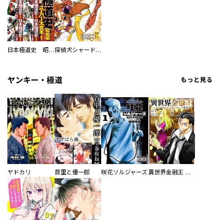
日本極道史 昭和編 スーパー大合本
探偵犬シャードック（新装版）
ヤンキー・極道
もっと見る
ヤドカリ
首里と優一郎
咲花ソルジャーズ
異世界金融王 ～クローネ・ゴルディオンの覇道～