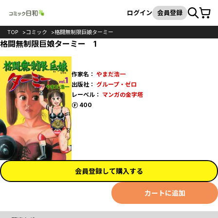
カート
検索
ログイン
会員登録
TOP
コミック
格闘無制限巨娘ターミー
格闘無制限巨娘ターミー 1
作家名：
やまだ浩一
出版社：
グループ・ゼロ
レーベル：
マンガの金字塔
ポイント
400
会員登録して購入する
カートに追加