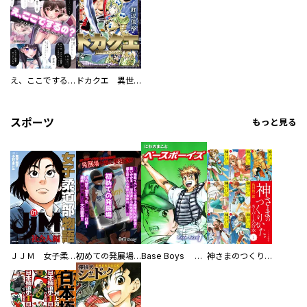
え、ここでするの？ アイドルのファンが知らない日常
ドカクエ 異世界ドカコッククエスト
スポーツ
もっと見る
ＪＪＭ 女子柔道部物語 社会人編
初めての発展場 【白抜き修正版】
Base Boys 新装版
神さまのつくりかた。スーパー大合本