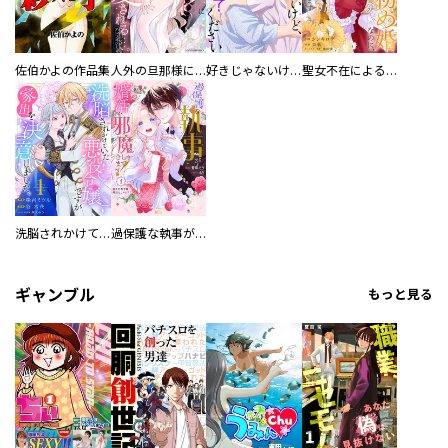
佐伯かよの作品集
人外の旦那様に娶られ毎晩ナカまで愛される…。アンソロジー
好きじゃないけど、抱いてください【電子単行本版／特典おまけ付き】
聖女不在による仮初め婚なのに、不器用な王太子に溺愛されています【電子単行本版／特典おまけ付き】
洗脳されかけていた悪役令嬢ですが家出を決意しました。【電子単行本版／特典おまけ付き】
過保護な執事が私の婚活を邪魔してきます！ 分冊版
ギャンブル
もっと見る