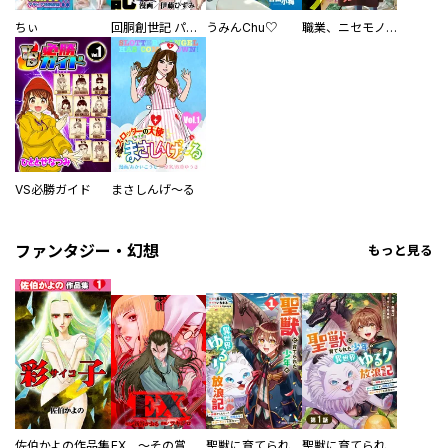
ちぃ
回胴創世記 パチスロを創った男達
うみんChu♡
職業、ニセモノ～あなたに偽は見抜けない【電子単行本版】
VS必勝ガイド
まさしんげ～る
ファンタジー・幻想
もっと見る
佐伯かよの作品集
EX ～その賞金稼ぎは、世界の出口を探す～【単行本版】
聖獣に育てられた少年の異世界ゆるり放浪記～神様からもらったチート魔法で、仲間たちとスローライフを満喫中～
聖獣に育てられた少年の異世界ゆるり放浪記～神様からもらったチート魔法で、仲間たちとスローライフを満喫中～【分冊版】