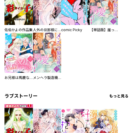
佐伯かよの作品集
人外の旦那様に娶られ毎晩ナカまで愛される…。アンソロジー
comic Picky
【単話版】崖っぷち令嬢ですが、意地と策略で幸せになります！シリーズ
お兄様は馬鹿なんですか？～地味王女は婚約破棄に巻き込まれる～
メンヘラ製造機の公爵令息（過保護）が溺愛してきます
ラブストーリー
もっと見る