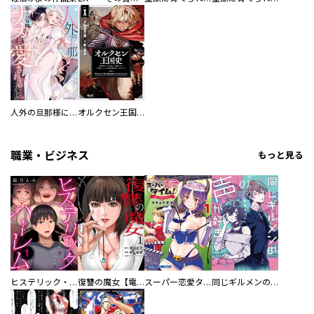
人外の旦那様に娶られ毎晩ナカまで愛される…。アンソロジー
オルクセン王国史
職業・ビジネス
もっと見る
ヒステリック・ハーレム～搾られる男と堕ちる女～【電子単行本版】
復讐の魔女【電子単行本版】
スーパー恋愛タイム！～現場でドＳな彼女は自宅でデレる～
同じギルメンの声が好き