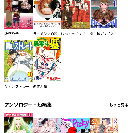
飯盛り侍
ラーメン大百科
けつカッチン！
隠し球ガンさん
Ｍｒ．ストレート
愚零斗鏖
アンソロジー・短編集
もっと見る