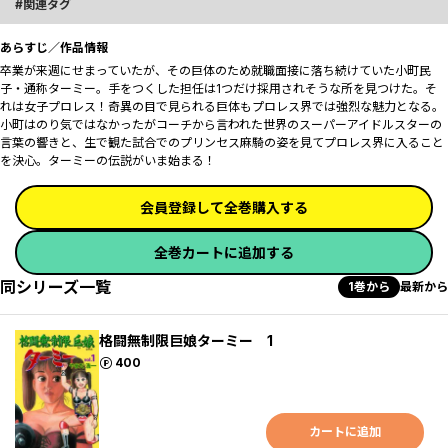
関連タグ
あらすじ／作品情報
卒業が来週にせまっていたが、その巨体のため就職面接に落ち続けていた小町民
子・通称ターミー。手をつくした担任は1つだけ採用されそうな所を見つけた。そ
れは女子プロレス！奇異の目で見られる巨体もプロレス界では強烈な魅力となる。
小町はのり気ではなかったがコーチから言われた世界のスーパーアイドルスターの
言葉の響きと、生で観た試合でのプリンセス麻騎の姿を見てプロレス界に入ること
を決心。ターミーの伝説がいま始まる！
会員登録して全巻購入する
全巻カートに追加する
同シリーズ一覧
1巻から
最新から
格闘無制限巨娘ターミー 1
ポイント
400
カートに追加