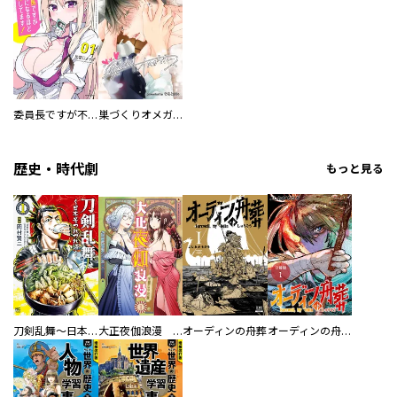
委員長ですが不良になるほど恋してます！
巣づくりオメガバース
歴史・時代劇
もっと見る
刀剣乱舞～日本号つれづれ酒～
大正夜伽浪漫 －金曜日の花嫁—
オーディンの舟葬
オーディンの舟葬 分冊版