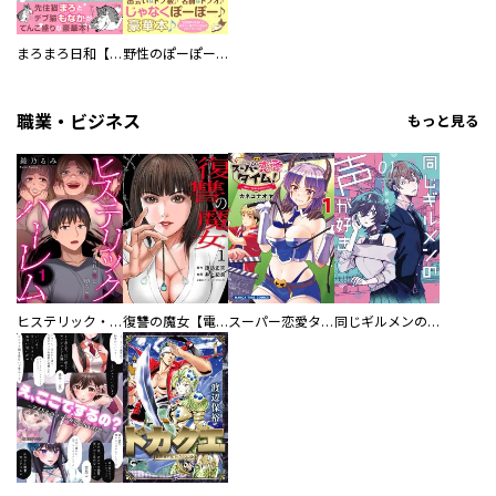
まろまろ日和【豪華版】
野性のぽーぽー【豪華版】
職業・ビジネス
もっと見る
ヒステリック・ハーレム～搾られる男と堕ちる女～【電子単行本版】
復讐の魔女【電子単行本版】
スーパー恋愛タイム！～現場でドＳな彼女は自宅でデレる～
同じギルメンの声が好き