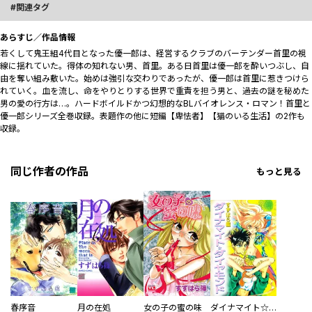
関連タグ
あらすじ／作品情報
若くして鬼王組4代目となった優一郎は、経営するクラブのバーテンダー首里の視
線に揺れていた。得体の知れない男、首里。ある日首里は優一郎を酔いつぶし、自
由を奪い組み敷いた。始めは強引な交わりであったが、優一郎は首里に惹きつけら
れていく。血を流し、命をやりとりする世界で重責を担う男と、過去の謎を秘めた
男の愛の行方は…。ハードボイルドかつ幻想的なBLバイオレンス・ロマン！首里と
優一郎シリーズ全巻収録。表題作の他に短編【卑怯者】【猫のいる生活】の2作も
収録。
同じ作者の作品
もっと見る
春序音
月の在処
女の子の蜜の味
ダイナマイト☆ダイヤモンド