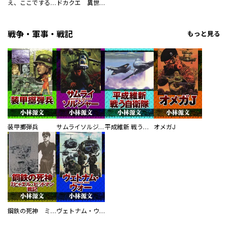
え、ここでするの？ アイドルのファンが知らない日常
ドカクエ 異世界ドカコッククエスト
戦争・軍事・戦記
もっと見る
装甲擲弾兵
サムライソルジャー SAMURAI SOLDIER
平成維新 戦う自衛隊
オメガJ
鋼鉄の死神 ミヒャエル・ビットマン戦記
ヴェトナム・ウォー VIETNAM WAR