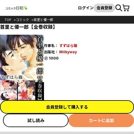
カート
検索
ログイン
会員登録
TOP
コミック
首里と優一郎
首里と優一郎【全巻収録】
作家名：
すずはら篠
出版社：
Milkyway
ポイント
1000
会員登録して購入する
試し読み
カートに追加