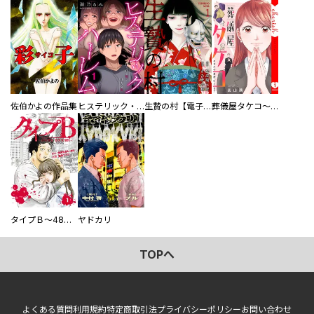
佐伯かよの作品集
ヒステリック・ハーレム～搾られる男と堕ちる女～【電子単行本版】
生贄の村【電子単行本版】
葬儀屋タケコ～あなたの最期、叶えます【電子単行本版】
タイプＢ～48時間後、致死率100％～【単話】
ヤドカリ
TOPへ
よくある質問
利用規約
特定商取引法
プライバシーポリシー
お問い合わせ