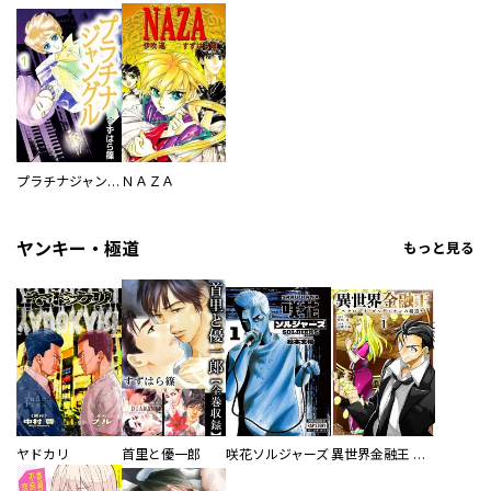
プラチナジャングル
ＮＡＺＡ
ヤンキー・極道
もっと見る
ヤドカリ
首里と優一郎
咲花ソルジャーズ
異世界金融王 ～クローネ・ゴルディオンの覇道～