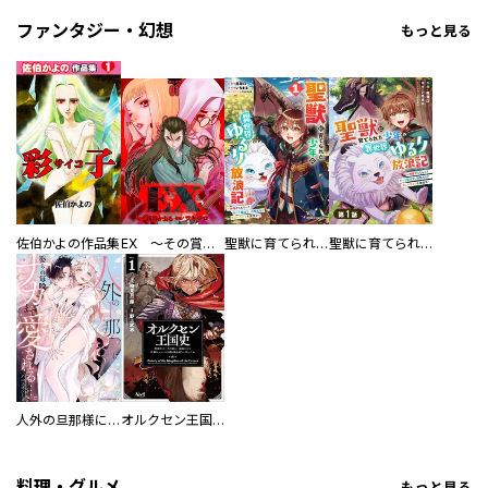
ファンタジー・幻想
もっと見る
佐伯かよの作品集
EX ～その賞金稼ぎは、世界の出口を探す～【単行本版】
聖獣に育てられた少年の異世界ゆるり放浪記～神様からもらったチート魔法で、仲間たちとスローライフを満喫中～
聖獣に育てられた少年の異世界ゆるり放浪記～神様からもらったチート魔法で、仲間たちとスローライフを満喫中～【分冊版】
人外の旦那様に娶られ毎晩ナカまで愛される…。アンソロジー
オルクセン王国史
料理・グルメ
もっと見る