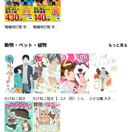
増補改訂版 学研まんが NEW世界の歴史 別巻 人物学習事典
増補改訂版 学研まんが NEW世界の歴史 別巻 世界遺産学習事典
動物・ペット・植物
もっと見る
化けねこ招き
化けねこ招き【描きおろし付合冊版】
2人（匹）くらし。
小さな瞳 大きな鼓動