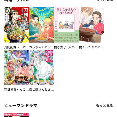
刀剣乱舞～日本号つれづれ酒～
カラちゃんとシトーさんと、 【分冊版】
働き女子3人のおうち晩酌
働くふたりのごほうび飯
異世界ちゃんこ～横綱目前に召喚されたんだが～ 【連載版】
僕と嫁さんとお酒の関係
ヒューマンドラマ
もっと見る