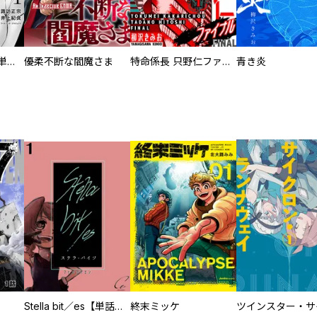
復讐の魔女【電子単行本版】
優柔不断な閻魔さま
特命係長 只野仁ファイナル 愛蔵版
青き炎
Stella bit／es【単話版】
終末ミッケ