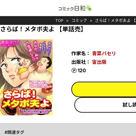
TOP
コミック
さらば！メタボ夫よ 
さらば！メタボ夫よ 【単話売】
作家名：
青菜パセリ
出版社：
宙出版
ポイント
120
試し
関連タグ