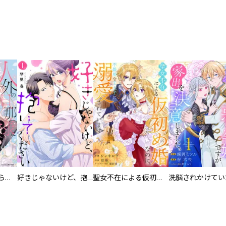
人外の旦那様に娶られ毎晩ナカまで愛される…。アンソロジー
好きじゃないけど、抱いてください【電子単行本版／特典おまけ付き】
聖女不在による仮初め婚なのに、不器用な王太子に溺愛されています【電子単行本版／特典おまけ付き】