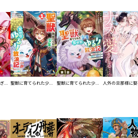
EX ～その賞金稼ぎは、世界の出口を探す～【単行本版】
聖獣に育てられた少年の異世界ゆるり放浪記～神様からもらったチート魔法で、仲間たちとスローライフを満喫中～
聖獣に育てられた少年の異世界ゆるり放浪記～神様からもらったチート魔法で、仲間たちとスローライフを満喫中～【分冊版】