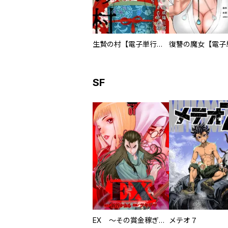
生贄の村【電子単行本版】
SF
EX ～その賞金稼ぎは、世界の出口を探す～【単行本版】
メテオ７