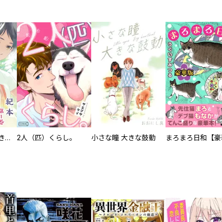
化けねこ招き【描きおろし付合冊版】
2人（匹）くらし。
小さな瞳 大きな鼓動