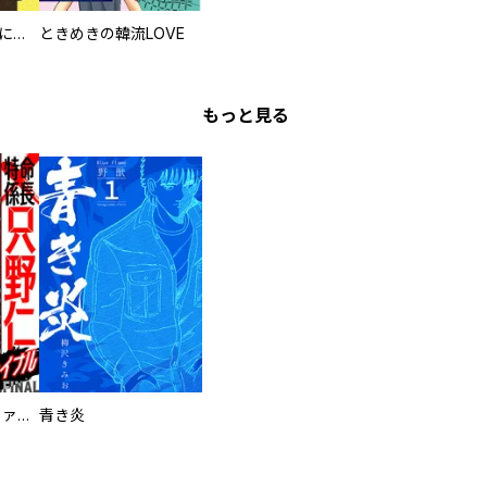
ちょいモテおやじになる！？
ときめきの韓流LOVE
もっと見る
特命係長 只野仁ファイナル 愛蔵版
青き炎