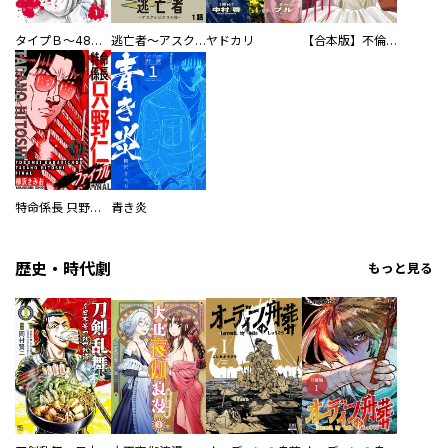
タイプＢ～48時間後、致死率100％～【単話】
逃亡者～アスクレピオスの杖～
ヤドカリ
【合本版】不倫処刑
特命係長 只野仁ファイナル 愛蔵版
青き炎
歴史・時代劇
もっと見る