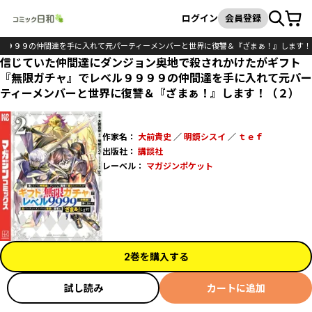
カート
検索
ログイン
会員登録
９９９９の仲間達を手に入れて元パーティーメンバーと世界に復讐＆『ざまぁ！』します！
信じていた仲間達にダンジョン奥地で殺されかけたがギフト
『無限ガチャ』でレベル９９９９の仲間達を手に入れて元パー
ティーメンバーと世界に復讐＆『ざまぁ！』します！（２）
作家名：
大前貴史
／
明鏡シスイ
／
ｔｅｆ
出版社：
講談社
レーベル：
マガジンポケット
2巻を購入する
試し読み
カートに追加