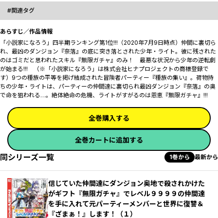
関連タグ
あらすじ／作品情報
「小説家になろう」四半期ランキング第1位!!!（2020年7月9日時点）仲間に裏切ら
れ、最凶のダンジョン『奈落』の底に突き落とされた少年・ライト。彼に残された
のはゴミだと思われたスキル『無限ガチャ』のみ！ 最悪な状況から少年の逆転劇
が始まる!!! （※「小説家になろう」は株式会社ヒナプロジェクトの商標登録で
す）9つの種族の平等を掲げ結成された冒険者パーティー『種族の集い』。荷物持
ちの少年・ライトは、パーティーの仲間達に裏切られ最凶ダンジョン『奈落』の奥
で命を狙われる…。絶体絶命の危機、ライトがすがるのは恩恵『無限ガチャ』!!!
全巻購入する
全巻カートに追加する
同シリーズ一覧
1巻から
最新から
信じていた仲間達にダンジョン奥地で殺されかけた
がギフト『無限ガチャ』でレベル９９９９の仲間達
を手に入れて元パーティーメンバーと世界に復讐＆
『ざまぁ！』します！（１）