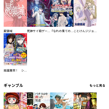
屍領域
死神サイ殺ゲーム
『なれの果ての僕ら』新刊配信無料ファイル
ことけんジジョウ
両雄激突！ シリウスｖｓ．マガジン異世界試し読みパック
ギャンブル
もっと見る