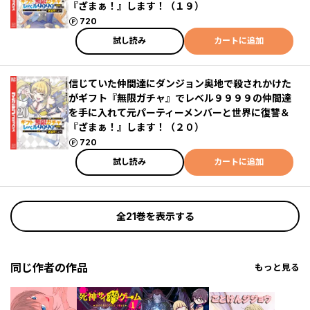
『ざまぁ！』します！（１９）
ポイント
720
試し読み
カートに追加
信じていた仲間達にダンジョン奥地で殺されかけた
がギフト『無限ガチャ』でレベル９９９９の仲間達
を手に入れて元パーティーメンバーと世界に復讐＆
『ざまぁ！』します！（２０）
ポイント
720
試し読み
カートに追加
全21巻を表示する
同じ作者の作品
もっと見る