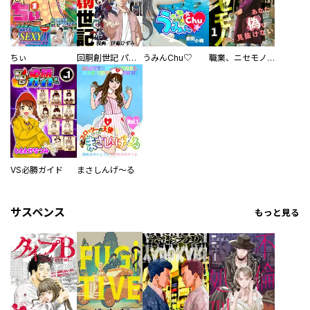
ちぃ
回胴創世記 パチスロを創った男達
うみんChu♡
職業、ニセモノ～あなたに偽は見抜けない【電子単行本版】
VS必勝ガイド
まさしんげ～る
サスペンス
もっと見る