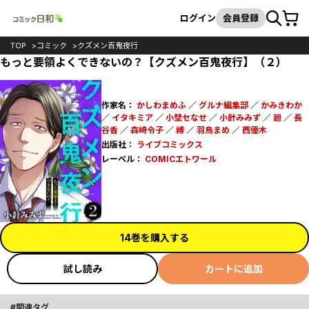
カート
検索
ログイン
会員登録
TOP
コミック
クズメン百鬼夜行
もっと要領よくできないの？【クズメン百鬼夜行】（２）
作家名：
かしわまめふ
／
グルナ編集部
／
かみきわか
／
イタキミア
／
小埜セなせ
／
小針みみず
／
廻
／
長
谷香
／
森崎令子
／
縛
／
羽鳥まめ
／
西優木
出版社：
ライブコミックス
レーベル：
COMICエトワール
14巻を購入する
試し読み
カートに追加
関連タグ