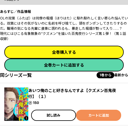
あらすじ／作品情報
OLの双葉（ふたば）は同僚の堀畑（ほりはた）に馴れ馴れしく言い寄られ悩んでい
る。双葉にはその気がないのに名前を呼び捨てし、頭をポンポンしてきたりするの
だ。職場の気になる先輩に食事に誘われるも、暴走した堀畑が割って入り……？
現代にはびこる有象無象の”クズメン”を描いた百鬼夜行シリーズ第１弾！（第１話
収録）
全巻購入する
全巻カートに追加する
同シリーズ一覧
1巻から
最新から
あいつ俺のこと好きなんですよ【クズメン百鬼夜
行】（１）
ポイント
150
試し読み
カートに追加