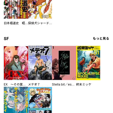
日本極道史 昭和編 スーパー大合本
探偵犬シャードック（新装版）
SF
もっと見る
EX ～その賞金稼ぎは、世界の出口を探す～【単行本版】
メテオ７
Stella bit／es【単話版】
終末ミッケ