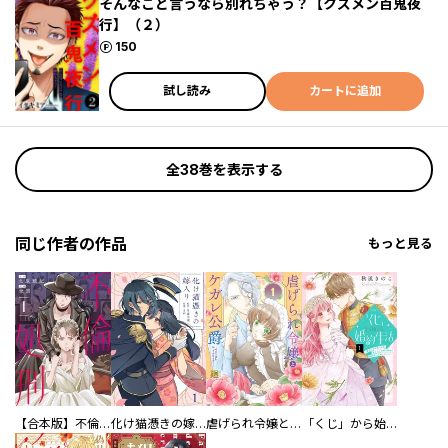
そんなこと言うなら別れちゃう？【クズメン百鬼夜
行】（２）
ポイント
150
試し読み
カートに追加
全38巻を表示する
同じ作者の作品
もっと見る
【合本版】不倫処刑
化け猫憑きの嫁入り
虐げられ令嬢とケガレ公爵～そのケガレ、払ってみせます！～
「くじ」から始まる婚約生活～厳正なる抽選の結果、笑わない次期公爵様の婚約者に当選しました～