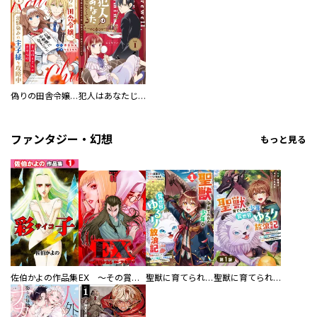
偽りの田舎令嬢、幼馴染みの王子様を攻略中～意地張る２人の恋愛攻防～
犯人はあなたじゃなくて？～悪役令嬢の私は今日も第一容疑者として断罪されかける～
ファンタジー・幻想
もっと見る
佐伯かよの作品集
EX ～その賞金稼ぎは、世界の出口を探す～【単行本版】
聖獣に育てられた少年の異世界ゆるり放浪記～神様からもらったチート魔法で、仲間たちとスローライフを満喫中～
聖獣に育てられた少年の異世界ゆるり放浪記～神様からもらったチート魔法で、仲間たちとスローライフを満喫中～【分冊版】