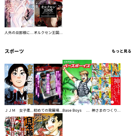
人外の旦那様に娶られ毎晩ナカまで愛される…。アンソロジー
オルクセン王国史
スポーツ
もっと見る
ＪＪＭ 女子柔道部物語 社会人編
初めての発展場 【白抜き修正版】
Base Boys 新装版
神さまのつくりかた。スーパー大合本