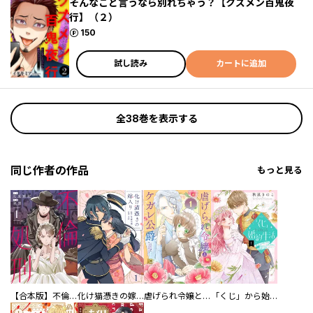
そんなこと言うなら別れちゃう？【クズメン百鬼夜
行】（２）
ポイント
150
試し読み
カートに追加
全38巻を表示する
同じ作者の作品
もっと見る
【合本版】不倫処刑
化け猫憑きの嫁入り
虐げられ令嬢とケガレ公爵～そのケガレ、払ってみせます！～
「くじ」から始まる婚約生活～厳正なる抽選の結果、笑わない次期公爵様の婚約者に当選しました～