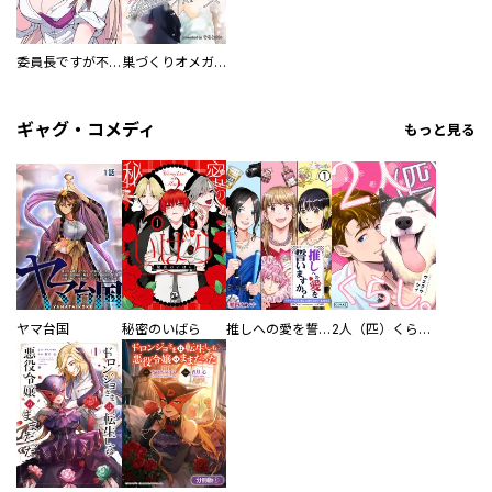
委員長ですが不良になるほど恋してます！
巣づくりオメガバース
ギャグ・コメディ
もっと見る
ヤマ台国
秘密のいばら
推しへの愛を誓いますか？～アラサー女子、推しは逃げぬが人生逃げる～
2人（匹）くらし。