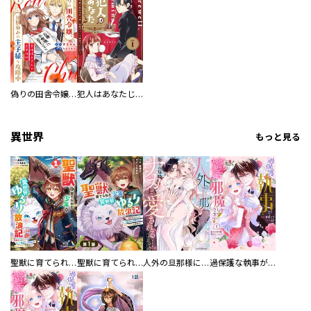
偽りの田舎令嬢、幼馴染みの王子様を攻略中～意地張る２人の恋愛攻防～
犯人はあなたじゃなくて？～悪役令嬢の私は今日も第一容疑者として断罪されかける～
異世界
もっと見る
聖獣に育てられた少年の異世界ゆるり放浪記～神様からもらったチート魔法で、仲間たちとスローライフを満喫中～
聖獣に育てられた少年の異世界ゆるり放浪記～神様からもらったチート魔法で、仲間たちとスローライフを満喫中～【分冊版】
人外の旦那様に娶られ毎晩ナカまで愛される…。アンソロジー
過保護な執事が私の婚活を邪魔してきます！ 分冊版