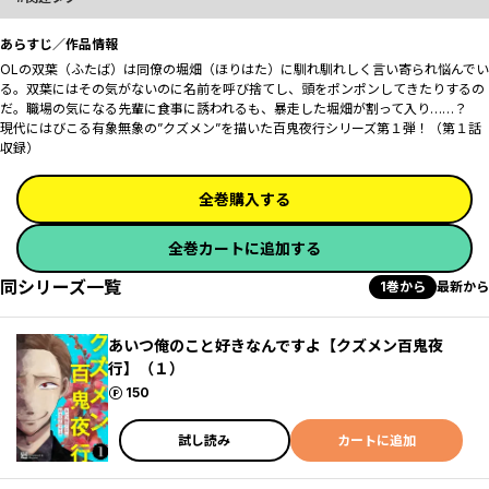
あらすじ／作品情報
OLの双葉（ふたば）は同僚の堀畑（ほりはた）に馴れ馴れしく言い寄られ悩んでい
る。双葉にはその気がないのに名前を呼び捨てし、頭をポンポンしてきたりするの
だ。職場の気になる先輩に食事に誘われるも、暴走した堀畑が割って入り……？
現代にはびこる有象無象の”クズメン”を描いた百鬼夜行シリーズ第１弾！（第１話
収録）
全巻購入する
全巻カートに追加する
同シリーズ一覧
1巻から
最新から
あいつ俺のこと好きなんですよ【クズメン百鬼夜
行】（１）
ポイント
150
試し読み
カートに追加