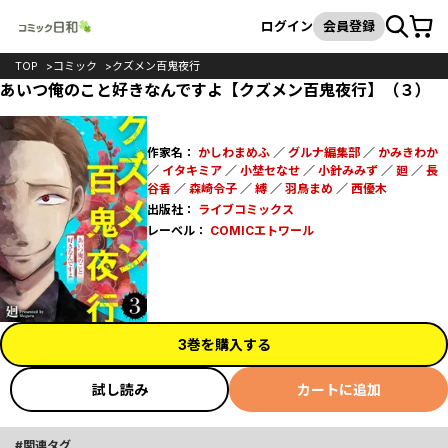
カート
検索
ログイン
会員登録
TOP
コミック
クズメン百鬼夜行
あいつ俺のこと好きなんですよ【クズメン百鬼夜行】（３）
作家名：
かしわまめふ
／
グルナ編集部
／
かみきわか
／
イタキミア
／
小埜セなせ
／
小針みみず
／
廻
／
長
谷香
／
森崎令子
／
縛
／
羽鳥まめ
／
西優木
出版社：
ライブコミックス
レーベル：
COMICエトワール
3巻を購入する
試し読み
カートに追加
関連タグ