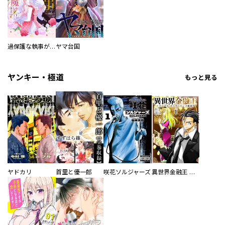
過保護な執事が私の婚活を邪魔してきます！
ヤマ台国
ヤンキー・極道
もっと見る
ヤドカリ
首里と優一郎
咲花ソルジャーズ
異世界金融王 ～クローネ・ゴルディオンの覇道～