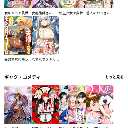
女キャラで異世界転移してチートっぽいけど雑魚キャラなので目立たず平和な庶民を目指します！ 【連載版】
女魔術師さん、元の世界へ還るためにがんばります 【連載版】
転生少女は救世を望まれる 平穏を目指した私は世界の重要人物だったようです 【連載版】
善人のおっさん、冒険者を引退して孤児院の先生になる エルフの嫁と獣人幼女たちと楽しく暮らしてます 【連載版】
夫婦で営むモンスターファーム ～目指せ、まったりスローライフ～ 【連載版】
なでなでスキルで魔力注入！！ 【連載版】
ギャグ・コメディ
もっと見る