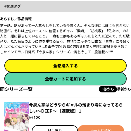
関連タグ
あらすじ／作品情報
第一話。訳があって一人暮らしをしている今泉くん。そんな彼には誰にも言えない
秘密が。それは上位カーストに位置するギャル「浜崎」「胡桃坂」「佐々木」の3
人と一緒に暮らしていること――。一癖も二癖もあるギャルたちとただ遊んで、ただ駄
弁り、ただ毎日のように体を重ねる日々。怠惰でエッチで自由な「青春」に今泉く
んはどんどんハマっていき…!?電子でDL数100万超え!! 同人界隈に旋風を巻き起こ
したインモラル日常系「今泉ん家」シリーズ、満を持して一般連載へ!!!!!
全巻購入する
全巻カートに追加する
同シリーズ一覧
1巻から
最新から
今泉ん家はどうやらギャルの溜まり場になってるら
しい～DEEP～ 【連載版】１
ポイント
100
試し読み
カートに追加