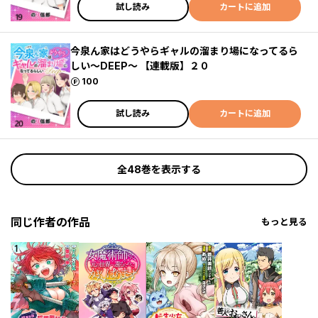
試し読み
カートに追加
今泉ん家はどうやらギャルの溜まり場になってるら
しい～DEEP～ 【連載版】２０
ポイント
100
試し読み
カートに追加
全48巻を表示する
同じ作者の作品
もっと見る