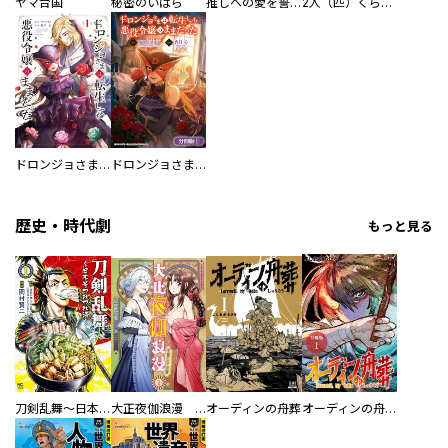
ヤマ台国
秘密のいばら
推しへの愛を誓いますか？～アラサー女子、推しは逃げぬが人生逃げる～
2人（匹）くらし。
ドロンジョさまは転生しても悪役令嬢のままだった
ドロンジョさまは転生しても悪役令嬢のままだった【分冊版】
歴史・時代劇
もっと見る
刀剣乱舞～日本号つれづれ酒～
大正夜伽浪漫 －金曜日の花嫁—
オーディンの舟葬
オーディンの舟葬 分冊版