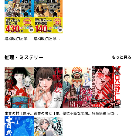
増補改訂版 学研まんが NEW世界の歴史 別巻 人物学習事典
増補改訂版 学研まんが NEW世界の歴史 別巻 世界遺産学習事典
推理・ミステリー
もっと見る
生贄の村【電子単行本版】
復讐の魔女【電子単行本版】
優柔不断な閻魔さま
特命係長 只野仁ファイナル 愛蔵版