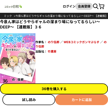
カート
検索
ログイン
会員登録
コミック
今泉ん家はどうやらギャルの溜まり場になってるらしい～DEEP～ 【連載版】
今泉ん家はどうやらギャルの溜まり場になってるらしい～
DEEP～ 【連載版】３６
作家名：
のり伍郎
／
WEBコミックガンマぷらす
／
の
り伍郎
出版社：
竹書房
36巻を購入する
試し読み
カートに追加