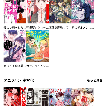
優しい顔をした親友は、夫と不倫して私の家に入り込んできた。
葬儀屋タケコ～あなたの最期、叶えます【電子単行本版】
奴隷を調教してハーレム作る
同じギルメンの声が好き
カワイイ恋は着飾らない
カラちゃんとシトーさんと、 【分冊版】
アニメ化・実写化
もっと見る