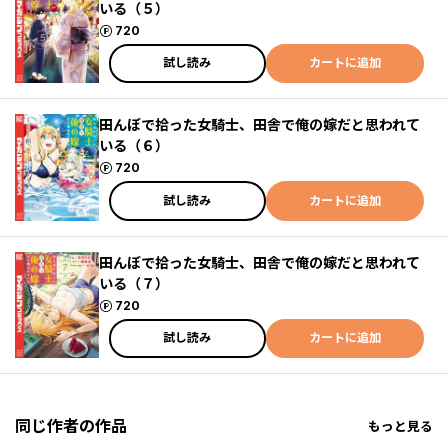
いる（５）
ポイント
720
試し読み
カートに追加
田んぼで拾った女騎士、田舎で俺の嫁だと思われて
いる（６）
ポイント
720
試し読み
カートに追加
田んぼで拾った女騎士、田舎で俺の嫁だと思われて
いる（７）
ポイント
720
試し読み
カートに追加
同じ作者の作品
もっと見る