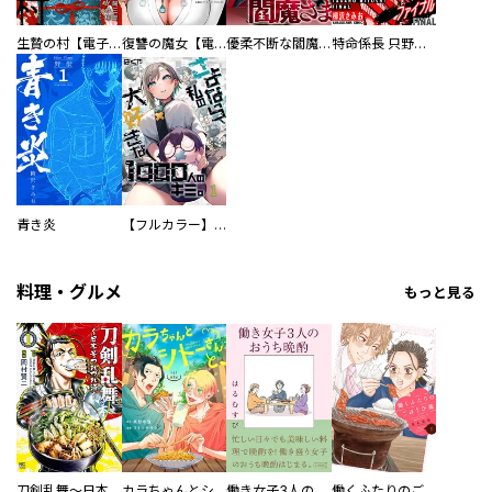
生贄の村【電子単行本版】
復讐の魔女【電子単行本版】
優柔不断な閻魔さま
特命係長 只野仁ファイナル 愛蔵版
青き炎
【フルカラー】さよなら、私の大好きな１０００人のキミ。
料理・グルメ
もっと見る
刀剣乱舞～日本号つれづれ酒～
カラちゃんとシトーさんと、 【分冊版】
働き女子3人のおうち晩酌
働くふたりのごほうび飯