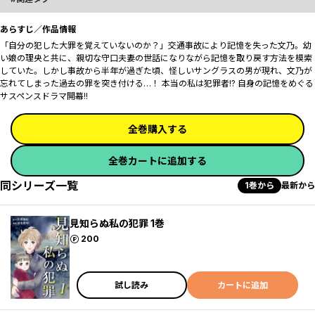
あらすじ／作品情報
「自分の犯した大罪を覚えていないのか？」――交通事故により記憶を失った文乃。幼
い娘の理央と共に、親切な守口夫妻の世話になりながら記憶を取り戻す方法を模索
していた。しかし事故から半年が過ぎた頃、怪しいサングラスの男が現れ、文乃が
忘れてしまった過去の罪を突き付ける…！ 本当の私は犯罪者!? 自身の記憶をめぐる
サスペンスドラマ開幕!!
全巻購入する
全巻カートに追加する
同シリーズ一覧
1巻から
最新から
見知らぬ私の犯罪 1巻
ポイント
200
試し読み
カートに追加