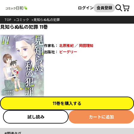
カート
検索
ログイン
会員登録
TOP
コミック
見知らぬ私の犯罪
見知らぬ私の犯罪 11巻
作家名：
北原雅紀
／
岡田理知
出版社：
ビーグリー
11巻を購入する
試し読み
カートに追加
関連タグ