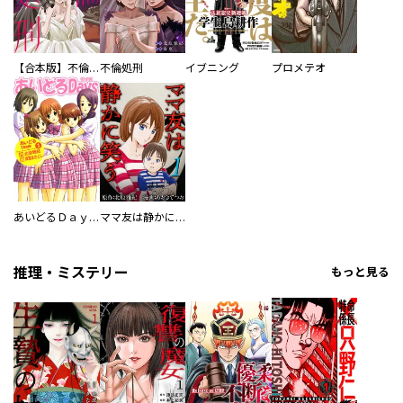
【合本版】不倫処刑
不倫処刑
イブニング
プロメテオ
あいどるＤａｙｓ
ママ友は静かに笑う
推理・ミステリー
もっと見る