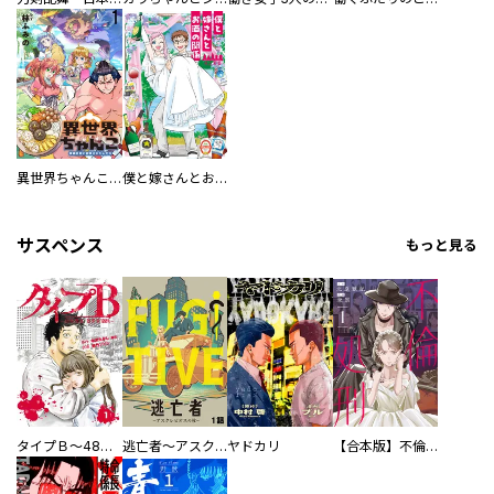
異世界ちゃんこ～横綱目前に召喚されたんだが～ 【連載版】
僕と嫁さんとお酒の関係
サスペンス
もっと見る
タイプＢ～48時間後、致死率100％～【単話】
逃亡者～アスクレピオスの杖～
ヤドカリ
【合本版】不倫処刑