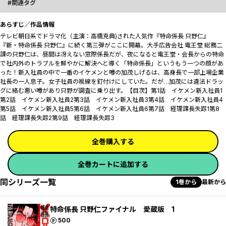
関連タグ
あらすじ／作品情報
テレビ朝日系でドラマ化（主演：高橋克典)された人気作『特命係長 只野仁』
『新・特命係長 只野仁』に続く第三弾がここに開幕。大手広告会社 電王堂 総務二
課の只野仁は、昼間は冴えない窓際係長だが、夜になると電王堂・会長からの特命
で社内外のトラブルを鮮やかに解決へと導く「特命係長」というもう一つの顔があ
った――！新入社員の中で一番のイケメンと噂の加茂しげるは、高身長で一部上場企業
社長の一人息子。女子社員の視線を釘付けにしていた。だが…加茂には違法ドラッ
グに絡む悪い噂があり只野が調査に乗り出す。【目次】第1話 イケメン新入社員1
第2話 イケメン新入社員2第3話 イケメン新入社員3第4話 イケメン新入社員4
第5話 イケメン新入社員5第6話 イケメン新入社員6第7話 経理課長失踪1第8
話 経理課長失踪2第9話 経理課長失踪3
全巻購入する
全巻カートに追加する
同シリーズ一覧
1巻から
最新から
特命係長 只野仁ファイナル 愛蔵版 1
ポイント
500