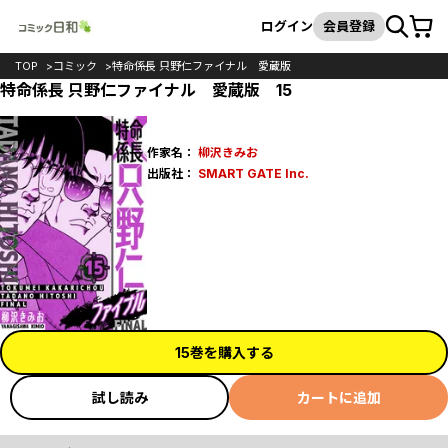
カート
検索
ログイン
会員登録
TOP
コミック
特命係長 只野仁ファイナル 愛蔵版
特命係長 只野仁ファイナル 愛蔵版 15
作家名：
柳沢きみお
出版社：
SMART GATE Inc.
15巻を購入する
試し読み
カートに追加