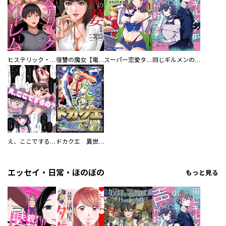
ヒステリック・ハーレム～搾られる男と堕ちる女～【電子単行本版】
復讐の魔女【電子単行本版】
スーパー恋愛タイム！～現場でドＳな彼女は自宅でデレる～
同じギルメンの声が好き
え、ここでするの？ アイドルのファンが知らない日常
ドカクエ 異世界ドカコッククエスト
エッセイ・日常・ほのぼの
もっと見る