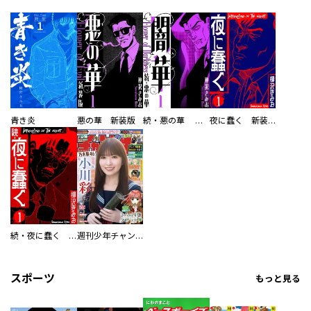
青き炎
悪の華 新装版
続・悪の華 闇華 新装版
夜に蠢く 新装版
続・夜に蠢く 新装版
週刊少年チャンピオン
スポーツ
もっと見る