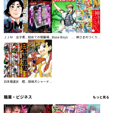
ＪＪＭ 女子柔道部物語 社会人編
初めての発展場 【白抜き修正版】
Base Boys 新装版
神さまのつくりかた。スーパー大合本
日本極道史 昭和編 スーパー大合本
探偵犬シャードック（新装版）
職業・ビジネス
もっと見る