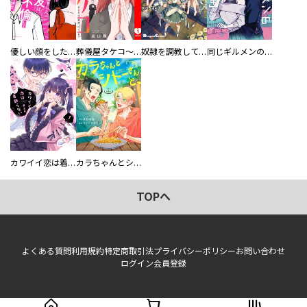
優しい顔をした親友は、夫と不倫して私の家に入り込んできた。
葬儀屋タケコ～あなたの最期、叶えます【電子単行本版】
奴隷を調教してハーレム作る
同じギルメンの声が好き
カワイイ恋は着飾らない
カラちゃんとシトーさんと、 【分冊版】
TOPへ
よくある質問
利用規約
特定商取引法
プライバシーポリシー
お問い合わせ
ログイン
会員登録