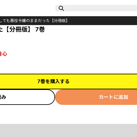
しても悪役令嬢のままだった【分冊版】
【分冊版】 7巻
月心
7巻を購入する
読み
カートに追加