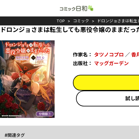
TOP
コミック
ドロンジョさまは転生
ドロンジョさまは転生しても悪役令嬢のままだった
作家名：
タツノコプロ
／
香
出版社：
マッグガーデン
試し
関連タグ