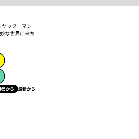
もヤッターマン
か妙な世界に来ち
1巻から
最新から