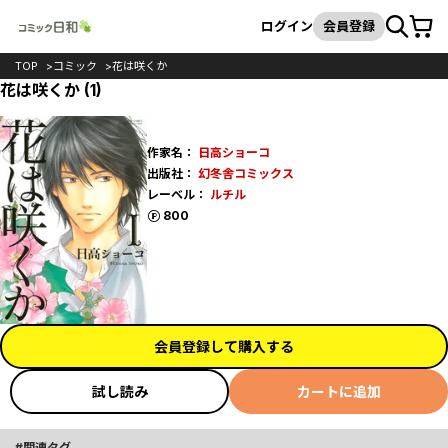
カート
検索
ログイン
会員登録
TOP
コミック
花は咲くか
花は咲くか (1)
作家名：
日高ショーコ
出版社：
幻冬舎コミックス
レーベル：
ルチル
ポイント
800
会員登録して購入する
試し読み
カートに追加
関連タグ