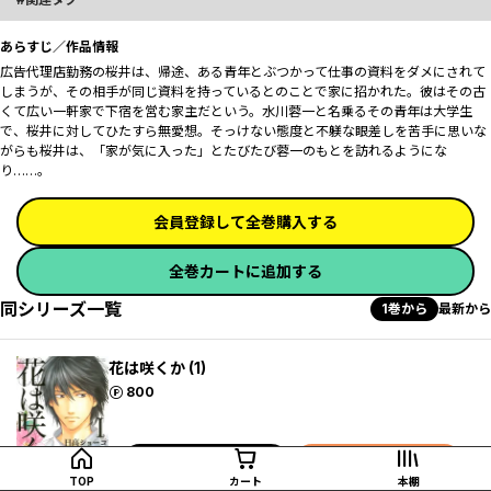
あらすじ／作品情報
広告代理店勤務の桜井は、帰途、ある青年とぶつかって仕事の資料をダメにされて
しまうが、その相手が同じ資料を持っているとのことで家に招かれた。彼はその古
くて広い一軒家で下宿を営む家主だという。水川蓉一と名乗るその青年は大学生
で、桜井に対してひたすら無愛想。そっけない態度と不躾な眼差しを苦手に思いな
がらも桜井は、「家が気に入った」とたびたび蓉一のもとを訪れるようにな
り……。
会員登録して全巻購入する
全巻カートに追加する
同シリーズ一覧
1巻から
最新から
花は咲くか (1)
ポイント
800
試し読み
カートに追加
TOP
カート
本棚