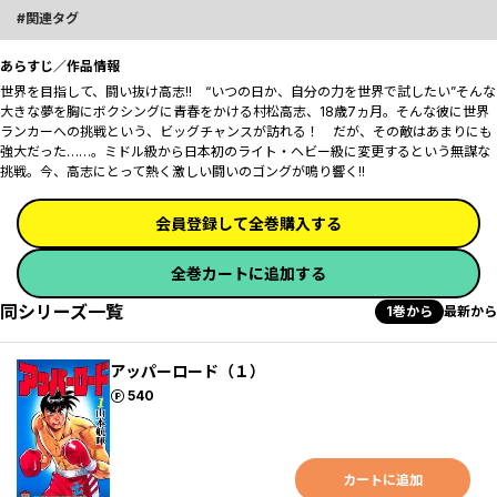
関連タグ
あらすじ／作品情報
世界を目指して、闘い抜け高志!! “いつの日か、自分の力を世界で試したい”そんな
大きな夢を胸にボクシングに青春をかける村松高志、18歳7ヵ月。そんな彼に世界
ランカーへの挑戦という、ビッグチャンスが訪れる！ だが、その敵はあまりにも
強大だった……。ミドル級から日本初のライト・ヘビー級に変更するという無謀な
挑戦。今、高志にとって熱く激しい闘いのゴングが鳴り響く!!
会員登録して全巻購入する
全巻カートに追加する
同シリーズ一覧
1巻から
最新から
アッパーロード（１）
ポイント
540
カートに追加