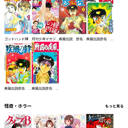
ゴッドハンド輝
月刊少年マガジン
疾風伝説 彦佐
疾風伝説彦佐 疾風の七星剣
疾風伝説彦佐 疾風の絆
疾風伝説彦佐 戦国の疾風
怪奇・ホラー
もっと見る