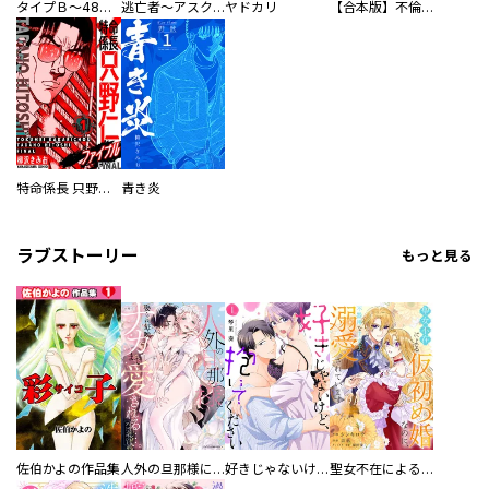
タイプＢ～48時間後、致死率100％～【単話】
逃亡者～アスクレピオスの杖～
ヤドカリ
【合本版】不倫処刑
特命係長 只野仁ファイナル 愛蔵版
青き炎
ラブストーリー
もっと見る
佐伯かよの作品集
人外の旦那様に娶られ毎晩ナカまで愛される…。アンソロジー
好きじゃないけど、抱いてください【電子単行本版／特典おまけ付き】
聖女不在による仮初め婚なのに、不器用な王太子に溺愛されています【電子単行本版／特典おまけ付き】