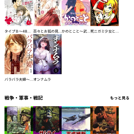
タイプＢ～48時間後、致死率100％～【単話】
百々とお狐の見習い巫女生活【単行本版】
かのとこと～武蔵花町怪話譚～ 【連載版】
死ニガミ少女とスマホ神
バラバラ夫婦～手足をなくした夫はまだ生きてる
オンナムラ
戦争・軍事・戦記
もっと見る