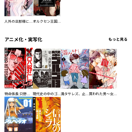
人外の旦那様に娶られ毎晩ナカまで愛される…。アンソロジー
オルクセン王国史
アニメ化・実写化
もっと見る
特命係長 只野仁ファイナル 愛蔵版
現代史の中のゴルゴ13
満タサレズ、止メラレズ
買われた男～女性限定快感セラピスト～【描き下ろしおまけ付き特装版】