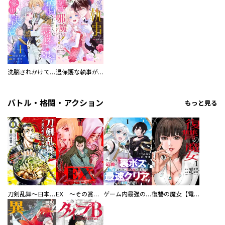
洗脳されかけていた悪役令嬢ですが家出を決意しました。【電子単行本版／特典おまけ付き】
過保護な執事が私の婚活を邪魔してきます！ 分冊版
バトル・格闘・アクション
もっと見る
刀剣乱舞～日本号つれづれ酒～
EX ～その賞金稼ぎは、世界の出口を探す～【単行本版】
ゲーム内最強の『裏ボス』に転生したので、主人公の代わりに最速クリアを目指します！【電子単行本版】
復讐の魔女【電子単行本版】