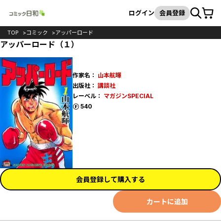
カート
検索
ログイン
会員登録
TOP
コミック
アッパーロード
アッパーロード（１）
作家名：
山本航暉
出版社：
講談社
レーベル：
マガジンSPECIAL
ポイント
540
会員登録して購入する
カートに追加