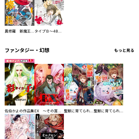
異修羅 新魔王戦争
タイプＢ～48時間後、致死率100％～【単話】
ファンタジー・幻想
もっと見る
佐伯かよの作品集
EX ～その賞金稼ぎは、世界の出口を探す～【単行本版】
聖獣に育てられた少年の異世界ゆるり放浪記～神様からもらったチート魔法で、仲間たちとスローライフを満喫中～
聖獣に育てられた少年の異世界ゆるり放浪記～神様からもらったチート魔法で、仲間たちとスローライフを満喫中～【分冊版】