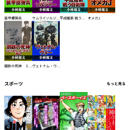
装甲擲弾兵
サムライソルジャー SAMURAI SOLDIER
平成維新 戦う自衛隊
オメガJ
鋼鉄の死神 ミヒャエル・ビットマン戦記
ヴェトナム・ウォー VIETNAM WAR
スポーツ
もっと見る