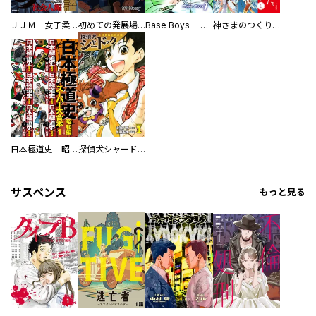
ＪＪＭ 女子柔道部物語 社会人編
初めての発展場 【白抜き修正版】
Base Boys 新装版
神さまのつくりかた。スーパー大合本
日本極道史 昭和編 スーパー大合本
探偵犬シャードック（新装版）
サスペンス
もっと見る