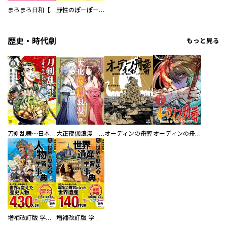
まろまろ日和【豪華版】
野性のぽーぽー【豪華版】
歴史・時代劇
もっと見る
刀剣乱舞～日本号つれづれ酒～
大正夜伽浪漫 －金曜日の花嫁—
オーディンの舟葬
オーディンの舟葬 分冊版
増補改訂版 学研まんが NEW世界の歴史 別巻 人物学習事典
増補改訂版 学研まんが NEW世界の歴史 別巻 世界遺産学習事典