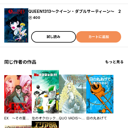
QUEEN1313～クイーン・ダブルサーティーン～ 2
ポイント
400
試し読み
カートに追加
同じ作者の作品
もっと見る
EX ～その賞金稼ぎは、世界の出口を探す～【単行本版】
左のオクロック！！
QUO VADIS～クオ・ヴァディス～
日の丸あげて