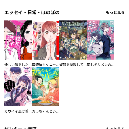
エッセイ・日常・ほのぼの
もっと見る
優しい顔をした親友は、夫と不倫して私の家に入り込んできた。
葬儀屋タケコ～あなたの最期、叶えます【電子単行本版】
奴隷を調教してハーレム作る
同じギルメンの声が好き
カワイイ恋は着飾らない
カラちゃんとシトーさんと、 【分冊版】