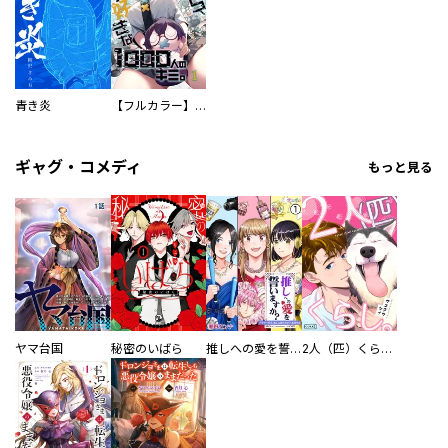
青き炎
【フルカラー】さよなら、私の大好きな１０００人のキミ。
ギャグ・コメディ
もっと見る
ヤマ台国
秘密のいばら
推しへの愛を誓いますか？～アラサー女子、推しは逃げぬが人生逃げる～
2人（匹）くらし。