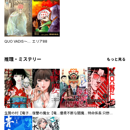
QUO VADIS～クオ・ヴァディス～外伝 漆黒の玉座 静寂の回廊
エリア88
推理・ミステリー
もっと見る
生贄の村【電子単行本版】
復讐の魔女【電子単行本版】
優柔不断な閻魔さま
特命係長 只野仁ファイナル 愛蔵版