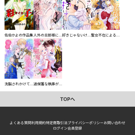
佐伯かよの作品集
人外の旦那様に娶られ毎晩ナカまで愛される…。アンソロジー
好きじゃないけど、抱いてください【電子単行本版／特典おまけ付き】
聖女不在による仮初め婚なのに、不器用な王太子に溺愛されています【電子単行本版／特典おまけ付き】
洗脳されかけていた悪役令嬢ですが家出を決意しました。【電子単行本版／特典おまけ付き】
過保護な執事が私の婚活を邪魔してきます！ 分冊版
TOPへ
よくある質問
利用規約
特定商取引法
プライバシーポリシー
お問い合わせ
ログイン
会員登録