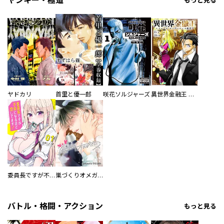
ヤンキー・極道
もっと見る
ヤドカリ
首里と優一郎
咲花ソルジャーズ
異世界金融王 ～クローネ・ゴルディオンの覇道～
委員長ですが不良になるほど恋してます！
巣づくりオメガバース
バトル・格闘・アクション
もっと見る