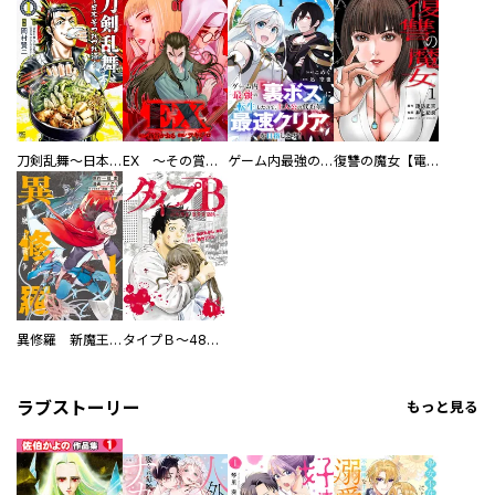
刀剣乱舞～日本号つれづれ酒～
EX ～その賞金稼ぎは、世界の出口を探す～【単行本版】
ゲーム内最強の『裏ボス』に転生したので、主人公の代わりに最速クリアを目指します！【電子単行本版】
復讐の魔女【電子単行本版】
異修羅 新魔王戦争
タイプＢ～48時間後、致死率100％～【単話】
ラブストーリー
もっと見る