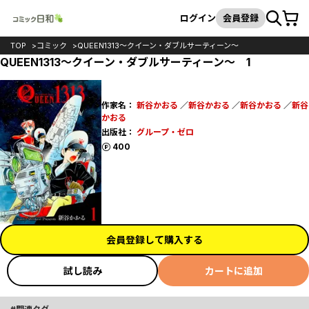
カート
検索
ログイン
会員登録
TOP
コミック
QUEEN1313～クイーン・ダブルサーティーン～
QUEEN1313～クイーン・ダブルサーティーン～ 1
作家名：
新谷かおる
／
新谷かおる
／
新谷かおる
／
新谷
かおる
出版社：
グループ・ゼロ
ポイント
400
会員登録して購入する
試し読み
カートに追加