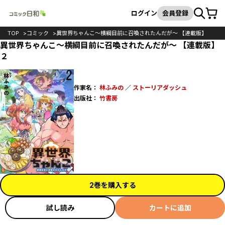
カート
検索
ログイン
会員登録
TOP
コミック
異世界ちゃんこ～横綱目前に召喚されたんだが～ 【連載版】
異世界ちゃんこ～横綱目前に召喚されたんだが～ 【連載版】
２
作家名：
林ふみの
／
ストーリアダッシュ
出版社：
竹書房
2巻を購入する
試し読み
カートに追加