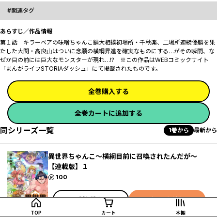
関連タグ
あらすじ／作品情報
第１話 キラーベアの味噌ちゃんこ鍋大相撲初場所・千秋楽、二場所連続優勝を果
たした大関・高良山はついに念願の横綱昇進を確実なものにする…がその瞬間、な
ぜか目の前には巨大なモンスターが現れ…!? ※この作品はWEBコミックサイト
「まんがライフSTORIAダッシュ」にて掲載されたものです。
全巻購入する
全巻カートに追加する
同シリーズ一覧
1巻から
最新から
異世界ちゃんこ～横綱目前に召喚されたんだが～
【連載版】１
ポイント
100
試し読み
カートに追加
TOP
カート
本棚