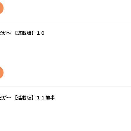
が～ 【連載版】１０
が～ 【連載版】１１前半