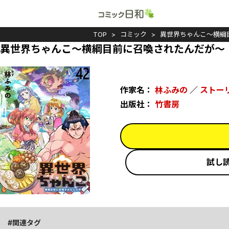
TOP
コミック
異世界ちゃんこ～横綱
異世界ちゃんこ～横綱目前に召喚されたんだが～
作家名：
林ふみの
／
ストー
出版社：
竹書房
試し
関連タグ