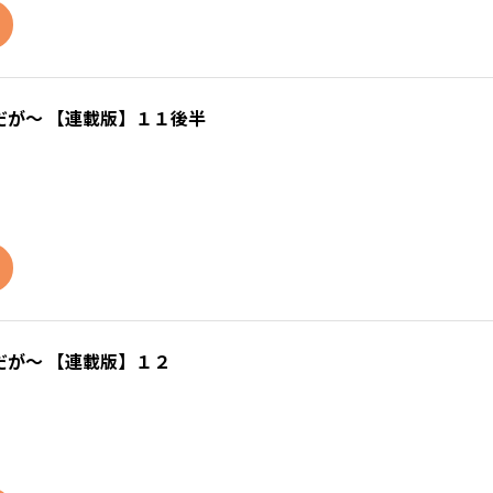
が～ 【連載版】１１後半
が～ 【連載版】１２