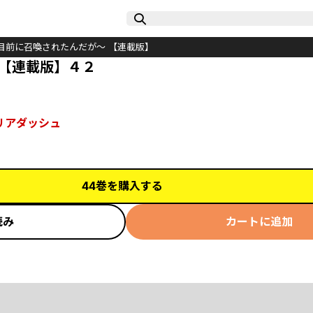
目前に召喚されたんだが～ 【連載版】
 【連載版】４２
リアダッシュ
44巻を購入する
読み
カートに追加