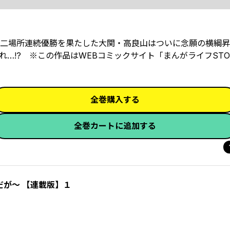
二場所連続優勝を果たした大関・高良山はついに念願の横綱昇
…!? ※この作品はWEBコミックサイト「まんがライフSTO
全巻購入する
全巻カートに追加する
が～ 【連載版】１