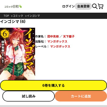
カート
検索
ログイン
会員登録
TOP
コミック
インゴシマ
インゴシマ (6)
作家名：
田中克樹
／
天下雌子
出版社：
マンガボックス
レーベル：
マンガボックス
6巻を購入する
試し読み
カートに追加