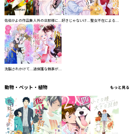
佐伯かよの作品集
人外の旦那様に娶られ毎晩ナカまで愛される…。アンソロジー
好きじゃないけど、抱いてください【電子単行本版／特典おまけ付き】
聖女不在による仮初め婚なのに、不器用な王太子に溺愛されています【電子単行本版／特典おまけ付き】
洗脳されかけていた悪役令嬢ですが家出を決意しました。【電子単行本版／特典おまけ付き】
過保護な執事が私の婚活を邪魔してきます！ 分冊版
動物・ペット・植物
もっと見る