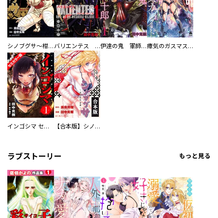
シノブグサ～柑子忍形由緒～
バリエンテス 伊達の鬼 片倉小十郎
伊達の鬼 軍師 片倉小十郎
瘴気のガスマスカレイド
インゴシマ セミカラー版
【合本版】シノブグサ～柑子忍形由緒～
ラブストーリー
もっと見る