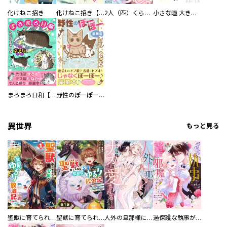
化けねこ招き
化けねこ招き【描きおろし付合冊版】
2人（匹）くらし。
小さな瞳 大きな鼓動
まろまろ日和【豪華版】
野性のぽーぽー【豪華版】
異世界
もっと見る
聖獣に育てられた少年の異世界ゆるり放浪記～神様からもらったチート魔法で、仲間たちとスローライフを満喫中～
聖獣に育てられた少年の異世界ゆるり放浪記～神様からもらったチート魔法で、仲間たちとスローライフを満喫中～【分冊版】
人外の旦那様に娶られ毎晩ナカまで愛される…。アンソロジー
過保護な執事が私の婚活を邪魔してきます！ 分冊版