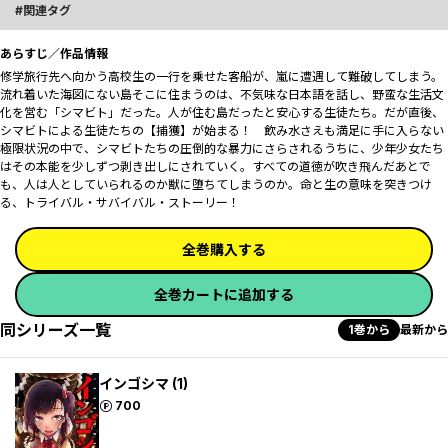
関連タグ
あらすじ／作品情報
修学旅行先へ向かう高校生の一行を乗せた客船が、嵐に遭遇して難破してしまう。
流れ着いた海図にない島――そこに住まうのは、不気味な日本語を話し、野蛮な生活文
化を営む「シマビト」だった。人が住む島だったと安心する生徒たち。だが直後、
シマビトによる生徒たちの【捕獲】が始まる！ 飲み水さえも満足に手に入らない
極限状況の中で、シマビトたちの圧倒的な暴力にさらされるうちに、少年少女たち
はその本能を少しずつ剥き出しにされていく。すべての道徳が吹き飛んだあとで
も、人は人としていられるのか――獣に堕ちてしまうのか。命と生の意味を突きつけ
る、トライバル・サバイバル・ストーリー！
全巻購入する
全巻カートに追加する
同シリーズ一覧
1巻から
最新から
インゴシマ (1)
ポイント
700