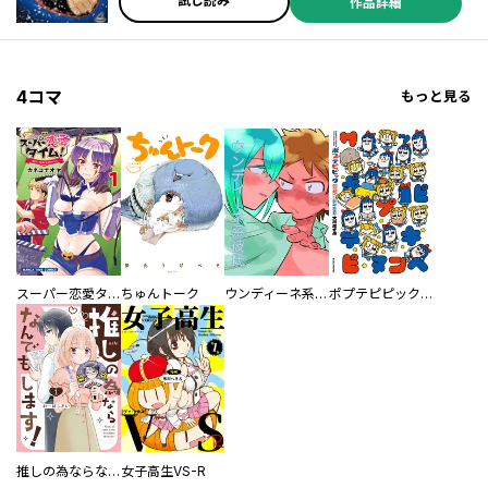
試し読み
作品詳細
4コマ
もっと見る
スーパー恋愛タイム！～現場でドＳな彼女は自宅でデレる～
ちゅんトーク
ウンディーネ系彼氏
ポプテピピック SEASON EIGHT
推しの為ならなんでもします！
女子高生VS-R