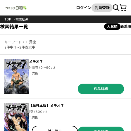
カート
検索
ログイン
会員登録
TOP
検索結果
検索結果一覧
人気順
新着順
キーワード：T.異能
2件中 1～2件表示中
メテオ７
1-16巻 (0～60pt)
T.異能
作品詳細
【単行本版】メテオ７
1巻 (600pt)
T.異能