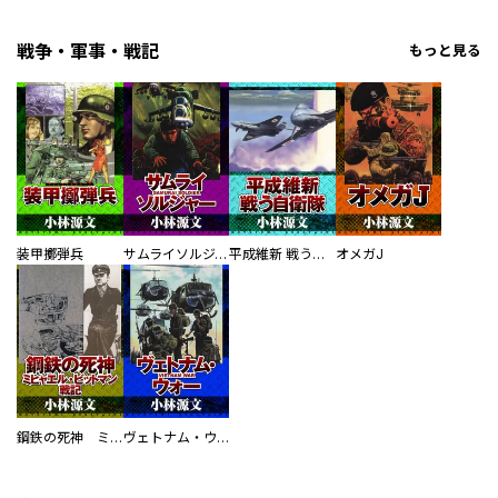
戦争・軍事・戦記
もっと見る
装甲擲弾兵
サムライソルジャー SAMURAI SOLDIER
平成維新 戦う自衛隊
オメガJ
鋼鉄の死神 ミヒャエル・ビットマン戦記
ヴェトナム・ウォー VIETNAM WAR