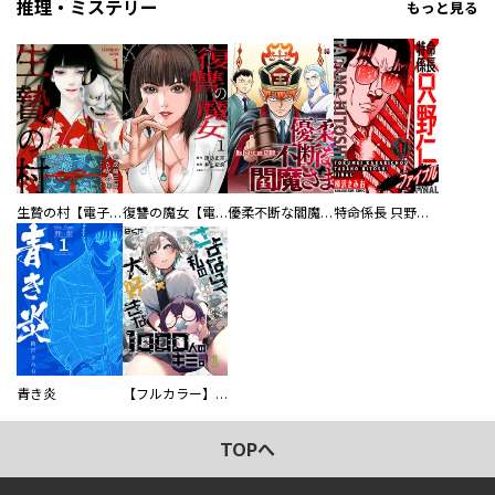
推理・ミステリー
もっと見る
生贄の村【電子単行本版】
復讐の魔女【電子単行本版】
優柔不断な閻魔さま
特命係長 只野仁ファイナル 愛蔵版
青き炎
【フルカラー】さよなら、私の大好きな１０００人のキミ。
TOPへ