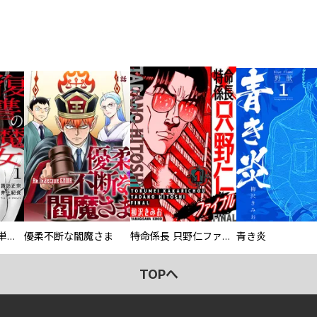
復讐の魔女【電子単行本版】
優柔不断な閻魔さま
特命係長 只野仁ファイナル 愛蔵版
青き炎
TOPへ