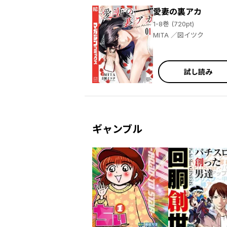
愛妻の裏アカ
1-8巻 (720pt)
MITA ／図イツク
試し読み
ギャンブル