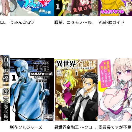
回胴創世記 パチスロを創った男達
うみんChu♡
職業、ニセモノ～あなたに偽は見抜けない【電子単行本版】
VS必勝ガイド
咲花ソルジャーズ
異世界金融王 ～クローネ・ゴルディオンの覇道～