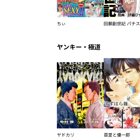
ちぃ
ヤンキー・極道
ヤドカリ
首里と優一郎