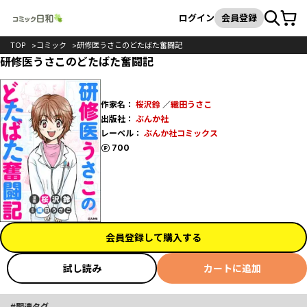
カート
検索
ログイン
会員登録
TOP
コミック
研修医うさこのどたばた奮闘記
研修医うさこのどたばた奮闘記
作家名：
桜沢鈴
／
織田うさこ
出版社：
ぶんか社
レーベル：
ぶんか社コミックス
ポイント
700
会員登録して購入する
試し読み
カートに追加
関連タグ