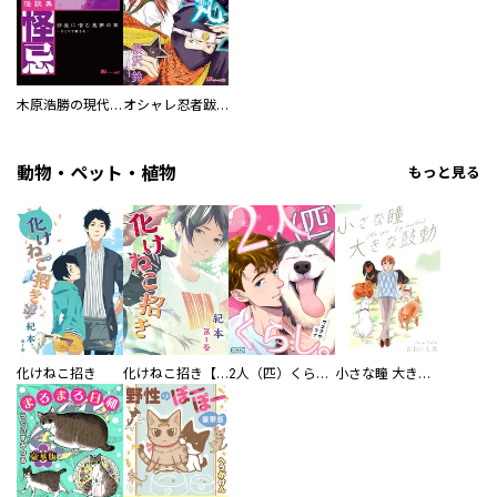
木原浩勝の現代怪談集・百怪忌
オシャレ忍者跋丸
動物・ペット・植物
もっと見る
化けねこ招き
化けねこ招き【描きおろし付合冊版】
2人（匹）くらし。
小さな瞳 大きな鼓動