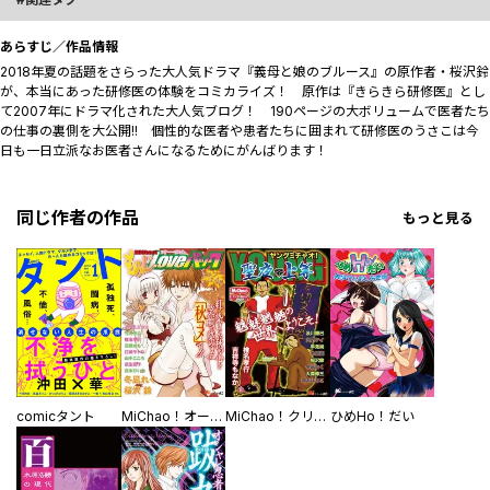
あらすじ／作品情報
2018年夏の話題をさらった大人気ドラマ『義母と娘のブルース』の原作者・桜沢鈴
が、本当にあった研修医の体験をコミカライズ！ 原作は『きらきら研修医』とし
て2007年にドラマ化された大人気ブログ！ 190ページの大ボリュームで医者たち
の仕事の裏側を大公開!! 個性的な医者や患者たちに囲まれて研修医のうさこは今
日も一日立派なお医者さんになるためにがんばります！
同じ作者の作品
もっと見る
comicタント
MiChao！オータム もみじLoveパック ラブコメの秋
MiChao！クリスマス2007 YOUNG MiChao！ 聖夜◆上等
ひめHo！だい