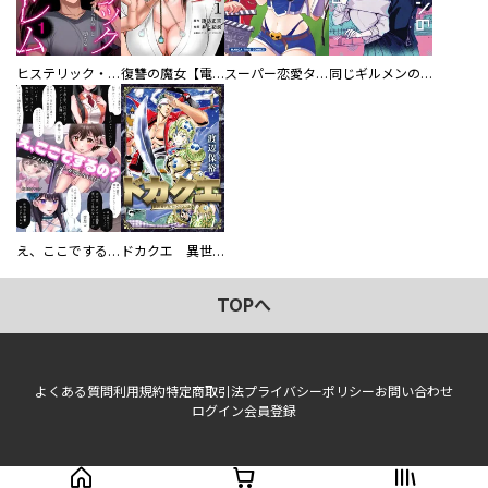
ヒステリック・ハーレム～搾られる男と堕ちる女～【電子単行本版】
復讐の魔女【電子単行本版】
スーパー恋愛タイム！～現場でドＳな彼女は自宅でデレる～
同じギルメンの声が好き
え、ここでするの？ アイドルのファンが知らない日常
ドカクエ 異世界ドカコッククエスト
TOPへ
よくある質問
利用規約
特定商取引法
プライバシーポリシー
お問い合わせ
ログイン
会員登録