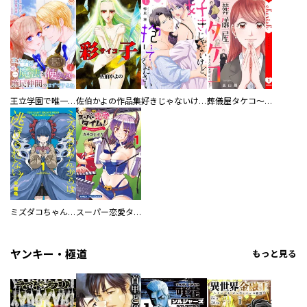
王立学園で唯一魔法が使えない庶民仲間のはずですよね～実は王子様で私を溺愛しているなんて告白はやめてください～
佐伯かよの作品集
好きじゃないけど、抱いてください【電子単行本版／特典おまけ付き】
葬儀屋タケコ～あなたの最期、叶えます【電子単行本版】
ミズダコちゃんからは逃げられない！
スーパー恋愛タイム！～現場でドＳな彼女は自宅でデレる～
ヤンキー・極道
もっと見る