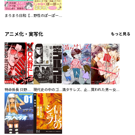
まろまろ日和【豪華版】
野性のぽーぽー【豪華版】
アニメ化・実写化
もっと見る
特命係長 只野仁ファイナル 愛蔵版
現代史の中のゴルゴ13
満タサレズ、止メラレズ
買われた男～女性限定快感セラピスト～【描き下ろしおまけ付き特装版】