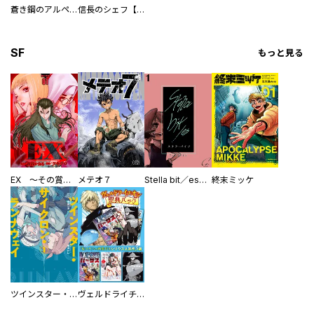
蒼き鋼のアルペジオ
信長のシェフ【単話版】
SF
もっと見る
EX ～その賞金稼ぎは、世界の出口を探す～【単行本版】
メテオ７
Stella bit／es【単話版】
終末ミッケ
ツインスター・サイクロン・ランナウェイ
ヴェルドライチオシ聖典パック 『転スラ』ミニ画集付き シリウス人気作３選