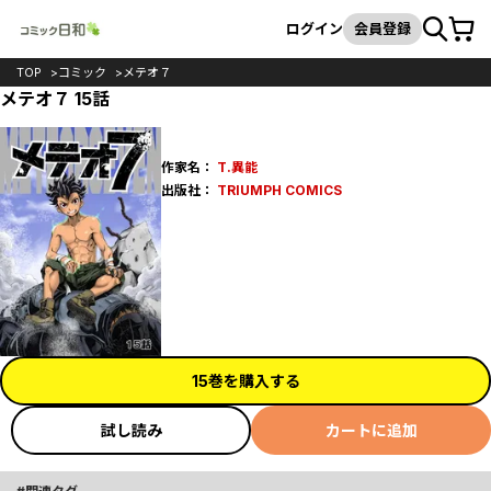
カート
検索
ログイン
会員登録
TOP
コミック
メテオ７
メテオ７ 15話
作家名：
T.異能
出版社：
TRIUMPH COMICS
15巻を購入する
試し読み
カートに追加