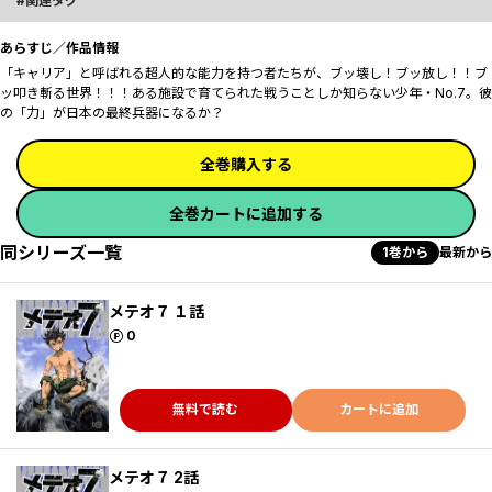
関連タグ
あらすじ／作品情報
「キャリア」と呼ばれる超人的な能力を持つ者たちが、ブッ壊し！ブッ放し！！ブ
ッ叩き斬る世界！！！ある施設で育てられた戦うことしか知らない少年・No.7。彼
の「力」が日本の最終兵器になるか？
全巻購入する
全巻カートに追加する
同シリーズ一覧
1巻から
最新から
メテオ７ １話
ポイント
0
無料で読む
カートに追加
メテオ７ 2話